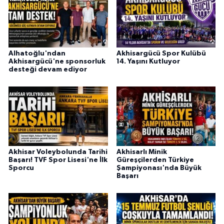
Alhatoğlu'ndan
Akhisargücü Spor Kulübü
Akhisargücü'ne sponsorluk
14. Yaşını Kutluyor
desteği devam ediyor
Akhisar Voleybolunda Tarihi
Akhisarlı Minik
Başarı! TVF Spor Lisesi'ne İlk
Güreşçilerden Türkiye
Sporcu
Şampiyonası'nda Büyük
Başarı