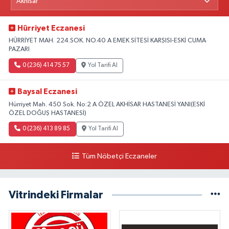
Hürriyet Eczanesi
HÜRRİYET MAH. 224.SOK. NO.40 A EMEK SİTESİ KARŞISI-ESKİ CUMA
PAZARI
0 (236) 414 75 57
Yol Tarifi Al
Baysal Eczanesi
Hürriyet Mah. 450 Sok. No:2 A ÖZEL AKHİSAR HASTANESİ YANI(ESKİ
ÖZEL DOĞUŞ HASTANESİ)
0 (236) 413 89 85
Yol Tarifi Al
Tüm Nöbetçi Eczaneler
Vitrindeki Firmalar