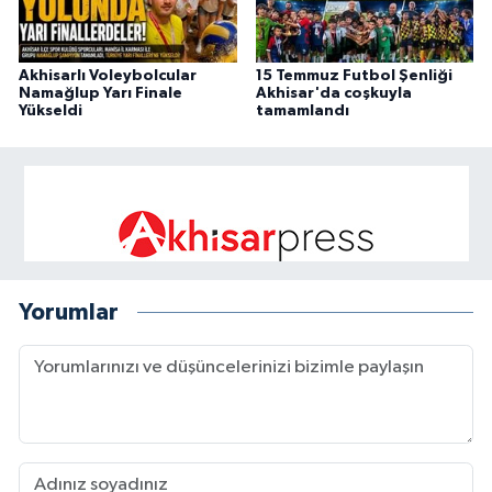
Akhisarlı Voleybolcular
15 Temmuz Futbol Şenliği
Namağlup Yarı Finale
Akhisar'da coşkuyla
Yükseldi
tamamlandı
Yorumlar