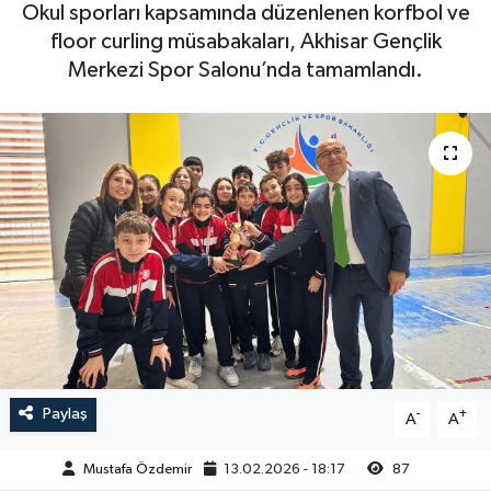
Okul sporları kapsamında düzenlenen korfbol ve
Magazin
Kadın
Duyurular
floor curling müsabakaları, Akhisar Gençlik
Merkezi Spor Salonu’nda tamamlandı.
Duyurular
Teknoloji
Tarım-Gıda
Yerel Haber
Sektörel
Akhisar Emlak
Röportaj
Ülke
Dünya
Etiketler
Yaşam
Kadın
Paylaş
-
+
A
A
Teknoloji
Mustafa Özdemir
13.02.2026 - 18:17
87
Yerel Haber