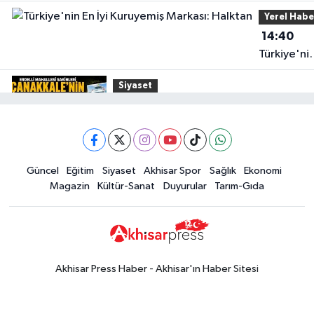
güncel fiyatlar
Yerel Habe
14:40
Türkiye'ni
En İyi
Siyaset
Kuruyemiş
15:49
Erdelli Mahallesi sakinleri
Markası:
Çanakkale'nin tarihini yerinde
Halktan
yaşadı
Yerel Haber
Güncel
Eğitim
Siyaset
Akhisar Spor
Sağlık
Ekonomi
19:00
Kadın ve Çocuk Giyimde Yeni
Magazin
Kültür-Sanat
Duyurular
Tarım-Gıda
Dönem: Minik Terzi’den Anne-
Çocuk Stilini Tamamlayan
Güncel
Koleksiyonlar
18:57
Akhisar'da Atatürk
Mahallesi'nde yine 6 saatlik elektrik
Akhisar Press Haber - Akhisar'ın Haber Sitesi
kesintisi
Ekonomi
18:50
Akhisar'da Cumhuriyet