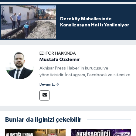
Dereköy Mahallesinde
Kanalizasyon Hattı Yenileniyor
EDITÖR HAKKINDA
Mustafa Özdemir
Akhisar Press Haber'in kurucusu ve
yöneticisidir. İnstagram, Facebook ve sitemize
reklam vermek için bize ulaşabilirsiniz - 0555
Devam Et
715 63 17
Bunlar da ilginizi çekebilir