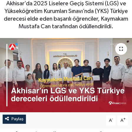
Akhisar’da 2025 Liselere Geçiş Sistemi (LGS) ve
Magazin
Kadın
Duyurular
Yükseköğretim Kurumları Sınavı’nda (YKS) Türkiye
derecesi elde eden başarılı öğrenciler, Kaymakam
Duyurular
Teknoloji
Tarım-Gıda
Mustafa Can tarafından ödüllendirildi.
Yerel Haber
Sektörel
Akhisar Emlak
Röportaj
Ülke
Dünya
Etiketler
Yaşam
Kadın
Teknoloji
Paylaş
-
+
A
A
Yerel Haber