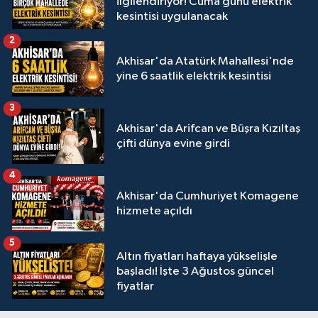
ilgilendiriyor! Cuma günü elektrik
kesintisi uygulanacak
2
Akhisar'da Atatürk Mahallesi'nde
yine 6 saatlik elektrik kesintisi
3
Akhisar'da Arifcan ve Büşra Kızıltaş
çifti dünya evine girdi
4
Akhisar'da Cumhuriyet Komagene
hizmete açıldı
5
Altın fiyatları haftaya yükselişle
başladı! İşte 3 Ağustos güncel
fiyatlar