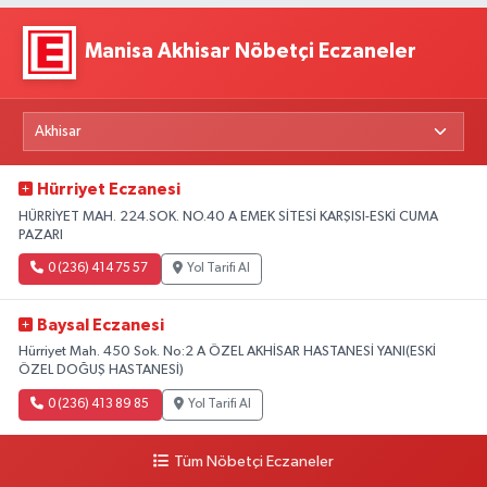
Manisa Akhisar Nöbetçi Eczaneler
Hürriyet Eczanesi
HÜRRİYET MAH. 224.SOK. NO.40 A EMEK SİTESİ KARŞISI-ESKİ CUMA
PAZARI
0 (236) 414 75 57
Yol Tarifi Al
Baysal Eczanesi
Hürriyet Mah. 450 Sok. No:2 A ÖZEL AKHİSAR HASTANESİ YANI(ESKİ
ÖZEL DOĞUŞ HASTANESİ)
0 (236) 413 89 85
Yol Tarifi Al
Tüm Nöbetçi Eczaneler