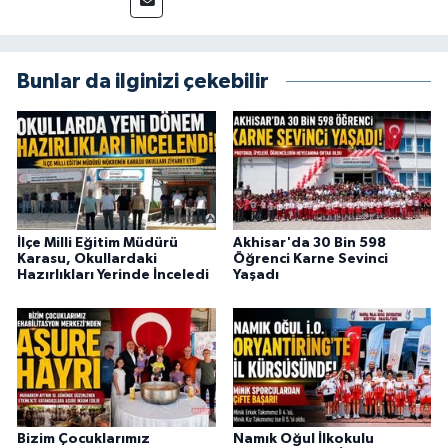
Bunlar da ilginizi çekebilir
İlçe Milli Eğitim Müdürü
Akhisar'da 30 Bin 598
Karasu, Okullardaki
Öğrenci Karne Sevinci
Hazırlıkları Yerinde İnceledi
Yaşadı
Bizim Çocuklarımız
Namık Oğul İlkokulu