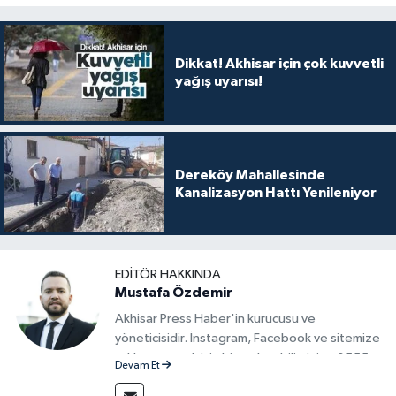
Dikkat! Akhisar için çok kuvvetli
yağış uyarısı!
Dereköy Mahallesinde
Kanalizasyon Hattı Yenileniyor
EDITÖR HAKKINDA
Mustafa Özdemir
Akhisar Press Haber'in kurucusu ve
yöneticisidir. İnstagram, Facebook ve sitemize
reklam vermek için bize ulaşabilirsiniz - 0555
Devam Et
715 63 17