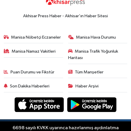
15:49
Erdelli Mahallesi sakinleri
Çanakkale'nin tarihini yerinde
Akhisar Press Haber - Akhisar'ın Haber Sitesi
yaşadı
Yerel Haber
19:00
Kadın ve Çocuk Giyimde Yeni
Manisa Nöbetçi Eczaneler
Manisa Hava Durumu
Dönem: Minik Terzi’den Anne-
Çocuk Stilini Tamamlayan
Manisa Namaz Vakitleri
Manisa Trafik Yoğunluk
Güncel
Koleksiyonlar
Haritası
18:57
Akhisar'da Atatürk
Mahallesi'nde yine 6 saatlik elektrik
Puan Durumu ve Fikstür
Tüm Manşetler
kesintisi
Ekonomi
Son Dakika Haberleri
Haber Arşivi
18:50
Akhisar'da Cumhuriyet
Komagene hizmete açıldı
Duyurular
15:24
Akhisar'da binlerce aboneyi
ilgilendiriyor! Cuma günü elektrik
Copyright © Akhisar Press Haber 2012-2026 Her
6698 sayılı KVKK uyarınca hazırlanmış aydınlatma
RSS