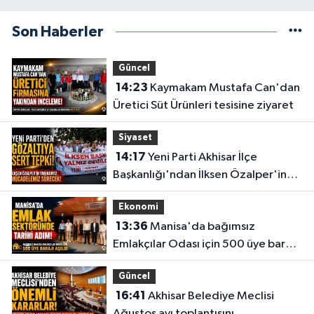
Son Haberler
Güncel
14:23
Kaymakam Mustafa Can'dan
Üretici Süt Ürünleri tesisine ziyaret
Siyaset
14:17
Yeni Parti Akhisar İlçe
Başkanlığı'ndan İlksen Özalper'in
gözaltına alınmasına tepki
Ekonomi
13:36
Manisa'da bağımsız
Emlakçılar Odası için 500 üye barajı
aşıldı
Güncel
16:41
Akhisar Belediye Meclisi
Ağustos ayı toplantısını