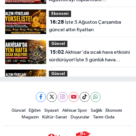
gerçekleştirdi
Ekonomi
16:28
İşte 5 Ağustos Çarşamba
güncel altın fiyatları
Güncel
15:02
Akhisar'da sıcak hava etkisini
sürdürüyor! İşte 5 günlük hava
durumu
Güncel
14:53
Altın fiyatları haftaya
yükselişle başladı! İşte 3 Ağustos
güncel fiyatlar
Yerel Haber
Güncel
Eğitim
Siyaset
Akhisar Spor
Sağlık
Ekonomi
14:40
Türkiye'nin En İyi Kuruyemiş
Magazin
Kültür-Sanat
Duyurular
Tarım-Gıda
Markası: Halktan
Siyaset