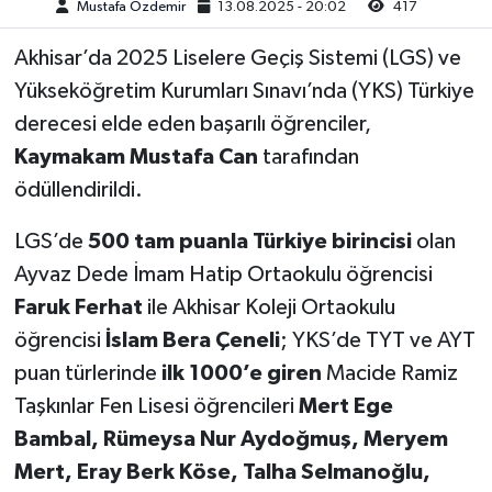
Mustafa Özdemir
13.08.2025 - 20:02
417
Akhisar Emlak
Akhisar’da 2025 Liselere Geçiş Sistemi (LGS) ve
Yükseköğretim Kurumları Sınavı’nda (YKS) Türkiye
Ülke
derecesi elde eden başarılı öğrenciler,
Kaymakam Mustafa Can
tarafından
Etiketler
ödüllendirildi.
LGS’de
500 tam puanla Türkiye birincisi
olan
Ayvaz Dede İmam Hatip Ortaokulu öğrencisi
Faruk Ferhat
ile Akhisar Koleji Ortaokulu
öğrencisi
İslam Bera Çeneli
; YKS’de TYT ve AYT
puan türlerinde
ilk 1000’e giren
Macide Ramiz
Taşkınlar Fen Lisesi öğrencileri
Mert Ege
Bambal, Rümeysa Nur Aydoğmuş, Meryem
Mert, Eray Berk Köse, Talha Selmanoğlu,