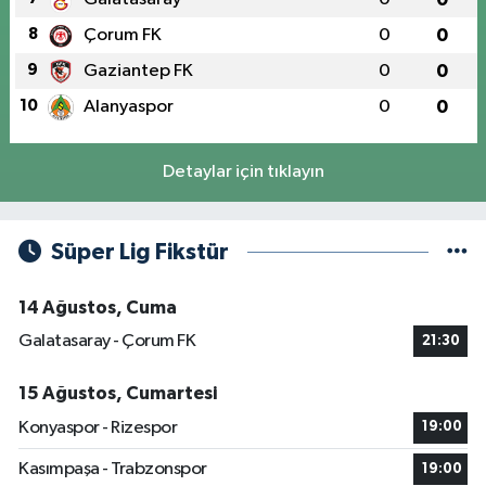
8
Çorum FK
0
0
9
Gaziantep FK
0
0
10
Alanyaspor
0
0
Detaylar için tıklayın
Süper Lig Fikstür
14 Ağustos, Cuma
Galatasaray - Çorum FK
21:30
15 Ağustos, Cumartesi
Konyaspor - Rizespor
19:00
Kasımpaşa - Trabzonspor
19:00