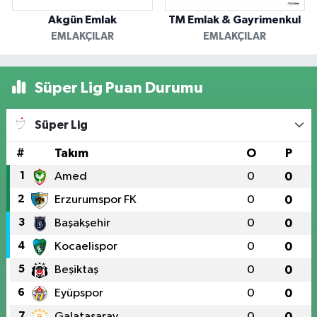
Akgün Emlak
TM Emlak & Gayrimenkul
EMLAKÇILAR
EMLAKÇILAR
Süper Lig Puan Durumu
Süper Lig
#
Takım
O
P
1
Amed
0
0
2
Erzurumspor FK
0
0
3
Başakşehir
0
0
4
Kocaelispor
0
0
5
Beşiktaş
0
0
6
Eyüpspor
0
0
7
Galatasaray
0
0