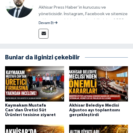
Akhisar Press Haber'in kurucusu ve
yöneticisidir. İnstagram, Facebook ve sitemize
reklam vermek için bize ulaşabilirsiniz - 0555
Devam Et
715 63 17
Bunlar da ilginizi çekebilir
Kaymakam Mustafa
Akhisar Belediye Meclisi
Can'dan Üretici Süt
Ağustos ayı toplantısını
Ürünleri tesisine ziyaret
gerçekleştirdi