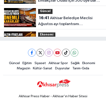
Emlakçılar Odası için 500 üye barajı
aşıldı
Güncel
16:41
Akhisar Belediye Meclisi
Ağustos ayı toplantısını
gerçekleştirdi
Ekonomi
16:28
İşte 5 Ağustos Çarşamba
güncel altın fiyatları
Güncel
Güncel
Eğitim
Siyaset
Akhisar Spor
Sağlık
Ekonomi
15:02
Akhisar'da sıcak hava etkisini
Magazin
Kültür-Sanat
Duyurular
Tarım-Gıda
sürdürüyor! İşte 5 günlük hava
durumu
Güncel
14:53
Altın fiyatları haftaya
yükselişle başladı! İşte 3 Ağustos
Akhisar Press Haber - Akhisar'ın Haber Sitesi
güncel fiyatlar
Yerel Haber