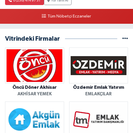
0 (236) 414 97 31
Yol Tarifi Al
Tüm Nöbetçi Eczaneler
Vitrindeki Firmalar
Öncü Döner Akhisar
Özdemir Emlak Yatırım
AKHISAR YEMEK
EMLAKÇILAR