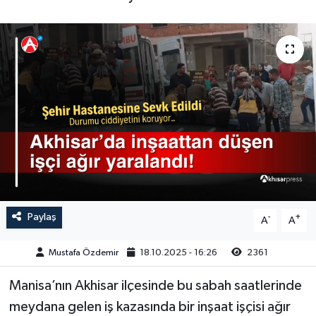
Magazin
Kadın
Duyurular
Duyurular
Teknoloji
Tarım-Gıda
Yerel Haber
Sektörel
Akhisar Emlak
Röportaj
Ülke
Dünya
Etiketler
Yaşam
Paylaş
-
+
A
A
Kadın
Mustafa Özdemir
18.10.2025 - 16:26
2361
Teknoloji
Manisa’nın Akhisar ilçesinde bu sabah saatlerinde
meydana gelen iş kazasında bir inşaat işçisi ağır
Yerel Haber