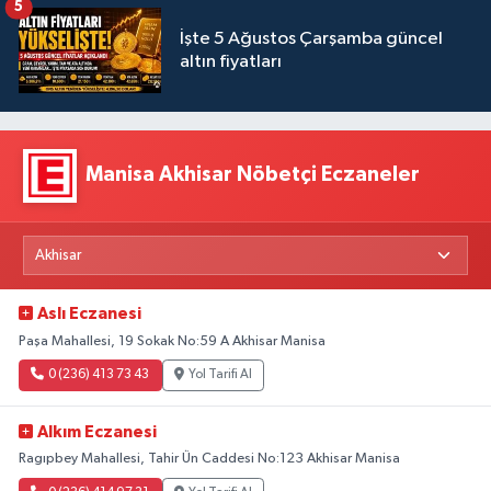
5
İşte 5 Ağustos Çarşamba güncel
altın fiyatları
Manisa Akhisar Nöbetçi Eczaneler
Aslı Eczanesi
Paşa Mahallesi, 19 Sokak No:59 A Akhisar Manisa
0 (236) 413 73 43
Yol Tarifi Al
Alkım Eczanesi
Ragıpbey Mahallesi, Tahir Ün Caddesi No:123 Akhisar Manisa