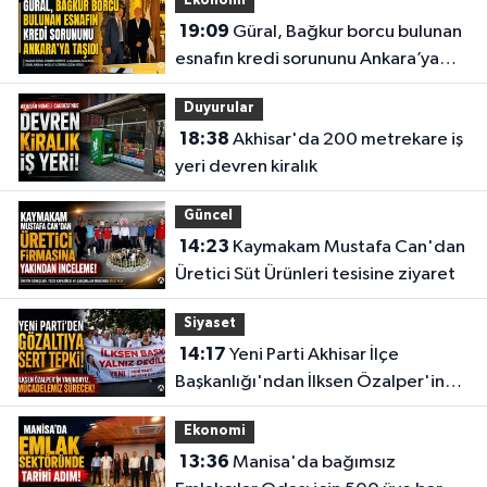
Ekonomi
19:09
Güral, Bağkur borcu bulunan
esnafın kredi sorununu Ankara’ya
taşıdı
Duyurular
18:38
Akhisar'da 200 metrekare iş
yeri devren kiralık
Güncel
14:23
Kaymakam Mustafa Can'dan
Üretici Süt Ürünleri tesisine ziyaret
Siyaset
14:17
Yeni Parti Akhisar İlçe
Başkanlığı'ndan İlksen Özalper'in
gözaltına alınmasına tepki
Ekonomi
13:36
Manisa'da bağımsız