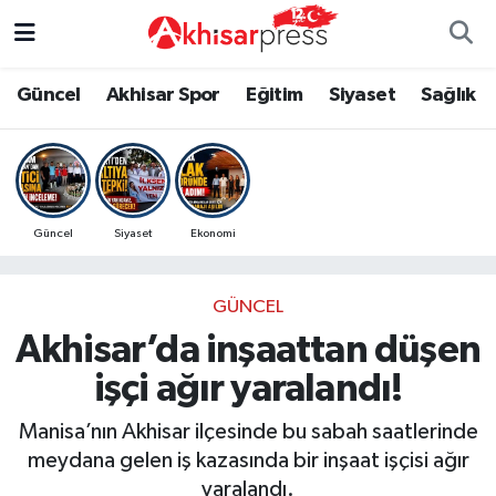
Güncel
Magazin
Güncel
Manisa Nöbetçi Eczaneler
Güncel
Akhisar Spor
Eğitim
Siyaset
Sağlık
Akhisar Spor
Kültür-Sanat
Eğitim
Manisa Hava Durumu
Eğitim
Duyurular
Siyaset
Manisa Namaz Vakitleri
Güncel
Siyaset
Ekonomi
Siyaset
Tarım-Gıda
Akhisar Spor
Manisa Trafik Yoğunluk Haritası
GÜNCEL
Sağlık
Sektörel
Sağlık
Süper Lig Puan Durumu ve Fikstür
Akhisar’da inşaattan düşen
Ekonomi
Röportaj
Ekonomi
Tüm Manşetler
işçi ağır yaralandı!
Tarım-Gıda
Dünya
Magazin
Son Dakika Haberleri
Manisa’nın Akhisar ilçesinde bu sabah saatlerinde
meydana gelen iş kazasında bir inşaat işçisi ağır
Kültür-Sanat
Yaşam
Kültür-Sanat
Haber Arşivi
yaralandı.