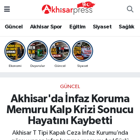
Güncel
Magazin
Güncel
Manisa Nöbetçi Eczaneler
Güncel
Akhisar Spor
Eğitim
Siyaset
Sağlık
Akhisar Spor
Kültür-Sanat
Eğitim
Manisa Hava Durumu
Eğitim
Duyurular
Siyaset
Manisa Namaz Vakitleri
Ekonomi
Duyurular
Güncel
Siyaset
Siyaset
Tarım-Gıda
Akhisar Spor
Manisa Trafik Yoğunluk Haritası
GÜNCEL
Sağlık
Sektörel
Sağlık
Süper Lig Puan Durumu ve Fikstür
Akhisar'da İnfaz Koruma
Ekonomi
Röportaj
Ekonomi
Tüm Manşetler
Memuru Kalp Krizi Sonucu
Hayatını Kaybetti
Tarım-Gıda
Dünya
Magazin
Son Dakika Haberleri
Akhisar T Tipi Kapalı Ceza İnfaz Kurumu’nda
Kültür-Sanat
Yaşam
Kültür-Sanat
Haber Arşivi