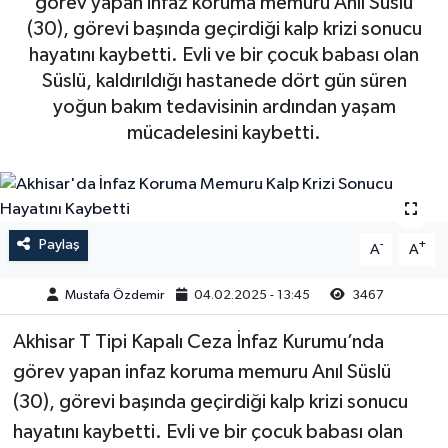
görev yapan infaz koruma memuru Anıl Süslü
(30), görevi başında geçirdiği kalp krizi sonucu
Magazin
Kadın
Duyurular
hayatını kaybetti. Evli ve bir çocuk babası olan
Süslü, kaldırıldığı hastanede dört gün süren
Duyurular
Teknoloji
Tarım-Gıda
yoğun bakım tedavisinin ardından yaşam
mücadelesini kaybetti.
Yerel Haber
Sektörel
Akhisar Emlak
Röportaj
Ülke
Dünya
Paylaş
-
+
A
A
Etiketler
Yaşam
Mustafa Özdemir
04.02.2025 - 13:45
3467
Akhisar T Tipi Kapalı Ceza İnfaz Kurumu’nda
Kadın
görev yapan infaz koruma memuru Anıl Süslü
Teknoloji
(30), görevi başında geçirdiği kalp krizi sonucu
hayatını kaybetti. Evli ve bir çocuk babası olan
Yerel Haber