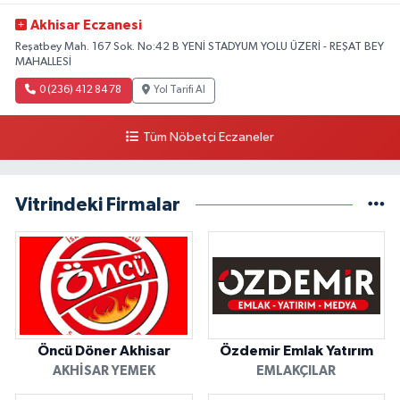
Akhisar Eczanesi
Reşatbey Mah. 167 Sok. No:42 B YENİ STADYUM YOLU ÜZERİ - REŞAT BEY
MAHALLESİ
0 (236) 412 84 78
Yol Tarifi Al
Tüm Nöbetçi Eczaneler
Vitrindeki Firmalar
Öncü Döner Akhisar
Özdemir Emlak Yatırım
AKHISAR YEMEK
EMLAKÇILAR