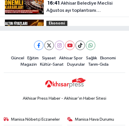
16:41
Akhisar Belediye Meclisi
Ağustos ayı toplantısını
gerçekleştirdi
Ekonomi
16:28
İşte 5 Ağustos Çarşamba
güncel altın fiyatları
Güncel
Güncel
Eğitim
Siyaset
Akhisar Spor
Sağlık
Ekonomi
15:02
Akhisar'da sıcak hava etkisini
Magazin
Kültür-Sanat
Duyurular
Tarım-Gıda
sürdürüyor! İşte 5 günlük hava
durumu
Güncel
14:53
Altın fiyatları haftaya
yükselişle başladı! İşte 3 Ağustos
Akhisar Press Haber - Akhisar'ın Haber Sitesi
güncel fiyatlar
Yerel Haber
14:40
Türkiye'nin En İyi Kuruyemiş
Manisa Nöbetçi Eczaneler
Manisa Hava Durumu
Markası: Halktan