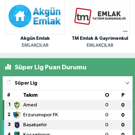
Akgün Emlak
TM Emlak & Gayrimenkul
EMLAKÇILAR
EMLAKÇILAR
Süper Lig Puan Durumu
Süper Lig
#
Takım
O
P
1
Amed
0
0
2
Erzurumspor FK
0
0
3
Başakşehir
0
0
4
Kocaelispor
0
0