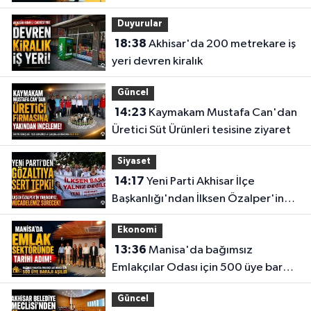
taşıdı
Duyurular
18:38
Akhisar'da 200 metrekare iş
yeri devren kiralık
Güncel
14:23
Kaymakam Mustafa Can'dan
Üretici Süt Ürünleri tesisine ziyaret
Siyaset
14:17
Yeni Parti Akhisar İlçe
Başkanlığı'ndan İlksen Özalper'in
gözaltına alınmasına tepki
Ekonomi
13:36
Manisa'da bağımsız
Emlakçılar Odası için 500 üye barajı
aşıldı
Güncel