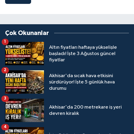
Çok Okunanlar
1
Altın fiyatları haftaya yükselişle
başladı! İşte 3 Ağustos güncel
fiyatlar
2
Akhisar'da sıcak hava etkisini
sürdürüyor! İşte 5 günlük hava
durumu
3
Akhisar'da 200 metrekare iş yeri
devren kiralık
4