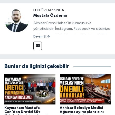
EDITÖR HAKKINDA
Mustafa Özdemir
Akhisar Press Haber'in kurucusu ve
yöneticisidir. İnstagram, Facebook ve sitemize
reklam vermek için bize ulaşabilirsiniz - 0555
Devam Et
715 63 17
Bunlar da ilginizi çekebilir
Kaymakam Mustafa
Akhisar Belediye Meclisi
Can'dan Üretici Süt
Ağustos ayı toplantısını