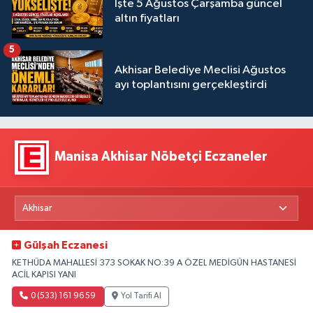
İşte 5 Ağustos Çarşamba güncel
altın fiyatları
5
Akhisar Belediye Meclisi Ağustos
ayı toplantısını gerçekleştirdi
Manisa Akhisar Nöbetçi Eczaneler
Gülşah Eczanesi
KETHÜDA MAHALLESİ 373 SOKAK NO:39 A ÖZEL MEDİGÜN HASTANESİ
ACİL KAPISI YANI
0 (533) 161 96 59
Yol Tarifi Al