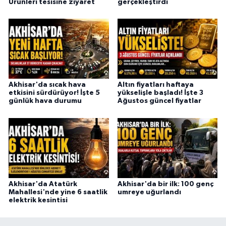
Ürünleri tesisine ziyaret
gerçekleştirdi
Akhisar'da sıcak hava
Altın fiyatları haftaya
etkisini sürdürüyor! İşte 5
yükselişle başladı! İşte 3
günlük hava durumu
Ağustos güncel fiyatlar
Akhisar'da Atatürk
Akhisar'da bir ilk: 100 genç
Mahallesi'nde yine 6 saatlik
umreye uğurlandı
elektrik kesintisi