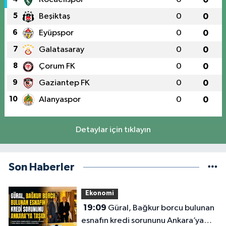
5
Beşiktaş
0
0
6
Eyüpspor
0
0
7
Galatasaray
0
0
8
Çorum FK
0
0
9
Gaziantep FK
0
0
10
Alanyaspor
0
0
Detaylar için tıklayın
Son Haberler
Ekonomi
19:09
Güral, Bağkur borcu bulunan
esnafın kredi sorununu Ankara’ya