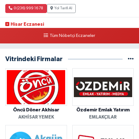
0 (236) 999 16 78
Yol Tarifi Al
Hisar Eczanesi
HACI İSHAK MAH. 150 SOK. NO:46 10 8 NOLU SAĞLIK OCAĞI KARŞISI,
Tüm Nöbetçi Eczaneler
ÇARŞAMBA PAZARI GİYİM SERGİSİ YOLU ÜZERİ
0 (236) 413 33 32
Yol Tarifi Al
Vitrindeki Firmalar
Bilger Eczanesi
MITHATPASA MAH.MITHATPASA CAD.NO:47 A-49 A SALIHLI SEVGİ YOLU-
MERKEZ KARAKOL ÇAPRAZI NO:49
0 (236) 714 55 13
Yol Tarifi Al
Ege Eczanesi
ADNAN MENDERESI MEYDANI NO:40 KULA-MANISA ADNAN MENDERES
Öncü Döner Akhisar
Özdemir Emlak Yatırım
MEYDANI ESKİ EKİN PAZARI
AKHISAR YEMEK
EMLAKÇILAR
0 (236) 816 12 30
Yol Tarifi Al