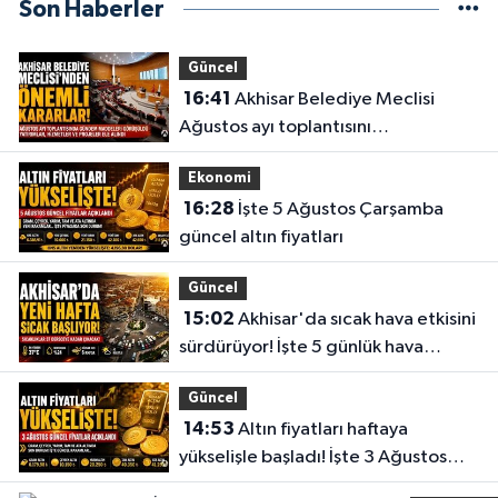
Son Haberler
YENI MAH.55.SOK NO:24 B HÜKÜMET KONAĞI KARŞISI
0 (236) 588 19 61
Yol Tarifi Al
Güncel
16:41
Akhisar Belediye Meclisi
Türkmen Eczanesi
Ağustos ayı toplantısını
CUMHURIYET MAHALLESI PARK SOKAK NO:19 L SARUHANLI SARUHANLI
gerçekleştirdi
DEVLET HASTANESİ KARŞISI
Ekonomi
0 (236) 357 17 43
Yol Tarifi Al
16:28
İşte 5 Ağustos Çarşamba
güncel altın fiyatları
Gülden Eczanesi
NAMIK KEMAL MAHALLESI EVREN CADDESI NO:1 A KÖPRÜBASI-MANISA
Güncel
İŞ BANKASI YANI
15:02
Akhisar'da sıcak hava etkisini
0 (236) 571 26 61
Yol Tarifi Al
sürdürüyor! İşte 5 günlük hava
durumu
Yağcıoğlu Eczanesi
Güncel
CUMA MAHALLESI MOLLA FENARI CADDESI NO:18 GÖRDES ULU CAMİ
14:53
Altın fiyatları haftaya
KARŞISI
yükselişle başladı! İşte 3 Ağustos
0 (236) 547 11 88
Yol Tarifi Al
güncel fiyatlar