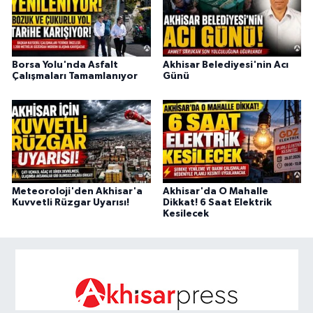
Borsa Yolu'nda Asfalt
Akhisar Belediyesi'nin Acı
Çalışmaları Tamamlanıyor
Günü
Meteoroloji'den Akhisar'a
Akhisar'da O Mahalle
Kuvvetli Rüzgar Uyarısı!
Dikkat! 6 Saat Elektrik
Kesilecek