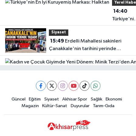
Yerel Habe
Yılmaz Eczanesi
14:40
ALTAY MAH. CEVDET ÖKTEM CAD. NO.10 TURGUTLU PAZAR CAMİİ
Türkiye'ni
SIRASI, KOZA PAZARI PARKI KARŞISI
En İyi
0 (236) 313 20 22
Yol Tarifi Al
Siyaset
Kuruyemiş
15:49
Erdelli Mahallesi sakinleri
Markası:
Ahmetli Kıvanç Eczanesi
Çanakkale'nin tarihini yerinde
Halktan
ALTIEYLÜL MAHALLESİ HÜKÜMET CADDESİ NO:51 A
yaşadı
0 (236) 768 21 20
Yol Tarifi Al
Güncel
Güncel
Eğitim
Siyaset
Akhisar Spor
Sağlık
Ekonomi
18:57
Akhisar'da Atatürk
Magazin
Kültür-Sanat
Duyurular
Tarım-Gıda
Mahallesi'nde yine 6 saatlik elektrik
kesintisi
Ekonomi
18:50
Akhisar'da Cumhuriyet