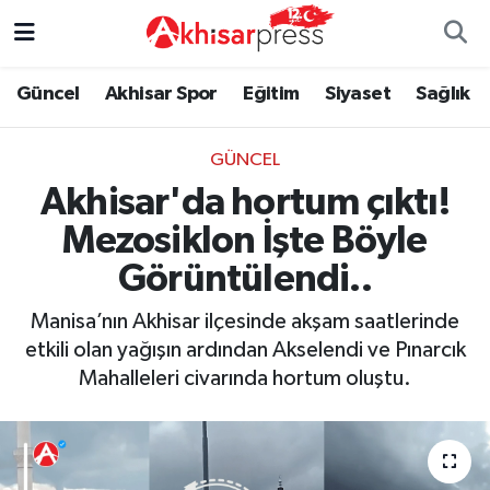
Güncel
Magazin
Güncel
Manisa Nöbetçi Eczaneler
Güncel
Akhisar Spor
Eğitim
Siyaset
Sağlık
Akhisar Spor
Kültür-Sanat
Eğitim
Manisa Hava Durumu
GÜNCEL
Akhisar'da hortum çıktı!
Eğitim
Duyurular
Siyaset
Manisa Namaz Vakitleri
Mezosiklon İşte Böyle
Siyaset
Tarım-Gıda
Akhisar Spor
Manisa Trafik Yoğunluk Haritası
Görüntülendi..
Sağlık
Sektörel
Sağlık
Süper Lig Puan Durumu ve Fikstür
Manisa’nın Akhisar ilçesinde akşam saatlerinde
etkili olan yağışın ardından Akselendi ve Pınarcık
Ekonomi
Röportaj
Ekonomi
Tüm Manşetler
Mahalleleri civarında hortum oluştu.
Tarım-Gıda
Dünya
Magazin
Son Dakika Haberleri
Kültür-Sanat
Yaşam
Kültür-Sanat
Haber Arşivi