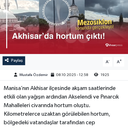
Magazin
Kadın
Duyurular
Duyurular
Teknoloji
Tarım-Gıda
Yerel Haber
Sektörel
Akhisar Emlak
Röportaj
Paylaş
-
+
A
A
Ülke
Dünya
Mustafa Özdemir
08.10.2025 - 12:58
1925
Etiketler
Yaşam
Manisa’nın Akhisar ilçesinde akşam saatlerinde
etkili olan yağışın ardından Akselendi ve Pınarcık
Kadın
Mahalleleri civarında hortum oluştu.
Teknoloji
Kilometrelerce uzaktan görülebilen hortum,
bölgedeki vatandaşlar tarafından cep
Yerel Haber