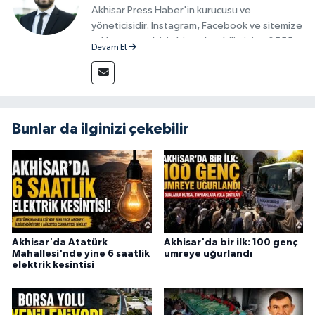
Akhisar Press Haber'in kurucusu ve
yöneticisidir. İnstagram, Facebook ve sitemize
reklam vermek için bize ulaşabilirsiniz - 0555
Devam Et
715 63 17
Bunlar da ilginizi çekebilir
Akhisar'da Atatürk
Akhisar'da bir ilk: 100 genç
Mahallesi'nde yine 6 saatlik
umreye uğurlandı
elektrik kesintisi