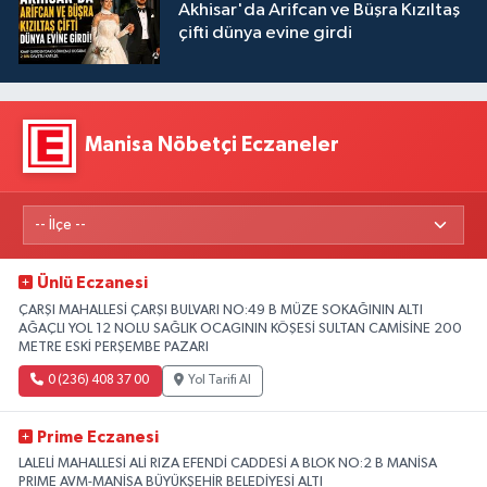
Akhisar'da Arifcan ve Büşra Kızıltaş
çifti dünya evine girdi
Manisa Nöbetçi Eczaneler
Ünlü Eczanesi
ÇARŞI MAHALLESİ ÇARŞI BULVARI NO:49 B MÜZE SOKAĞININ ALTI
AĞAÇLI YOL 12 NOLU SAĞLIK OCAGININ KÖŞESİ SULTAN CAMİSİNE 200
METRE ESKİ PERŞEMBE PAZARI
0 (236) 408 37 00
Yol Tarifi Al
Prime Eczanesi
LALELİ MAHALLESİ ALİ RIZA EFENDİ CADDESİ A BLOK NO:2 B MANİSA
PRIME AVM-MANİSA BÜYÜKŞEHİR BELEDİYESİ ALTI