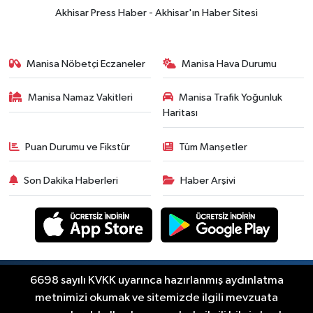
Komagene hizmete açıldı
Akhisar Press Haber - Akhisar'ın Haber Sitesi
Duyurular
15:24
Akhisar'da binlerce aboneyi
Manisa Nöbetçi Eczaneler
Manisa Hava Durumu
ilgilendiriyor! Cuma günü elektrik
kesintisi uygulanacak
Manisa Namaz Vakitleri
Manisa Trafik Yoğunluk
Akhisar Spor
Haritası
15:07
Alhatoğlu'ndan
Akhisargücü'ne sponsorluk desteği
Puan Durumu ve Fikstür
Tüm Manşetler
devam ediyor
Ekonomi
Son Dakika Haberleri
Haber Arşivi
14:54
Manisalı iş insanlarından
Kazakistan atağı
Magazin
14:38
Akhisar'da Arifcan ve Büşra
Kızıltaş çifti dünya evine girdi
Copyright © Akhisar Press Haber 2012-2026 Her
6698 sayılı KVKK uyarınca hazırlanmış aydınlatma
RSS
hakkı saklıdır.
metnimizi okumak ve sitemizde ilgili mevzuata
Tarım-Gıda