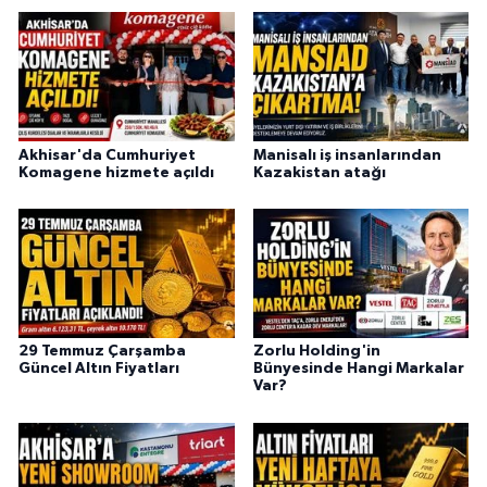
Akhisar'da Cumhuriyet
Manisalı iş insanlarından
Komagene hizmete açıldı
Kazakistan atağı
29 Temmuz Çarşamba
Zorlu Holding'in
Güncel Altın Fiyatları
Bünyesinde Hangi Markalar
Var?