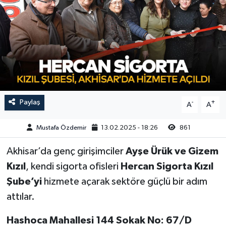
Magazin
Kadın
Duyurular
Duyurular
Teknoloji
Tarım-Gıda
Yerel Haber
Sektörel
Akhisar Emlak
Röportaj
Paylaş
-
+
A
A
Ülke
Dünya
Mustafa Özdemir
13.02.2025 - 18:26
861
Etiketler
Yaşam
Akhisar’da genç girişimciler
Ayşe Ürük ve Gizem
Kızıl
, kendi sigorta ofisleri
Hercan Sigorta Kızıl
Kadın
Şube’yi
hizmete açarak sektöre güçlü bir adım
attılar.
Teknoloji
Hashoca Mahallesi 144 Sokak No: 67/D
Yerel Haber