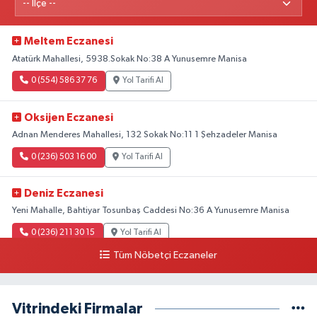
Meltem Eczanesi
Atatürk Mahallesi, 5938.Sokak No:38 A Yunusemre Manisa
0 (554) 586 37 76
Yol Tarifi Al
Oksijen Eczanesi
Adnan Menderes Mahallesi, 132 Sokak No:11 1 Şehzadeler Manisa
0 (236) 503 16 00
Yol Tarifi Al
Deniz Eczanesi
Yeni Mahalle, Bahtiyar Tosunbaş Caddesi No:36 A Yunusemre Manisa
0 (236) 211 30 15
Yol Tarifi Al
Tüm Nöbetçi Eczaneler
Gülen Eczanesi
Peker Mahallesi, İbrahim Gökçen Bulvarı No:72 E Şehzadeler Manisa
Vitrindeki Firmalar
0 (236) 237 30 03
Yol Tarifi Al