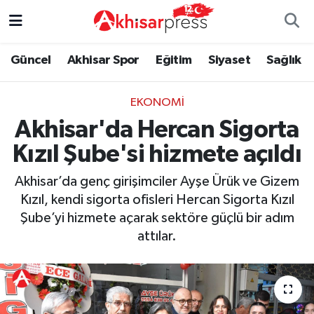
Güncel
Magazin
Güncel
Manisa Nöbetçi Eczaneler
Güncel
Akhisar Spor
Eğitim
Siyaset
Sağlık
Akhisar Spor
Kültür-Sanat
Eğitim
Manisa Hava Durumu
EKONOMI
Akhisar'da Hercan Sigorta
Eğitim
Duyurular
Siyaset
Manisa Namaz Vakitleri
Kızıl Şube'si hizmete açıldı
Siyaset
Tarım-Gıda
Akhisar Spor
Manisa Trafik Yoğunluk Haritası
Akhisar’da genç girişimciler Ayşe Ürük ve Gizem
Sağlık
Sektörel
Sağlık
Süper Lig Puan Durumu ve Fikstür
Kızıl, kendi sigorta ofisleri Hercan Sigorta Kızıl
Şube’yi hizmete açarak sektöre güçlü bir adım
Ekonomi
Röportaj
Ekonomi
Tüm Manşetler
attılar.
Tarım-Gıda
Dünya
Magazin
Son Dakika Haberleri
Kültür-Sanat
Yaşam
Kültür-Sanat
Haber Arşivi