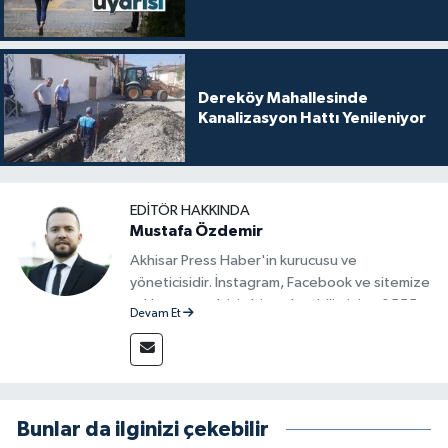
Dereköy Mahallesinde
Kanalizasyon Hattı Yenileniyor
EDITÖR HAKKINDA
Mustafa Özdemir
Akhisar Press Haber'in kurucusu ve
yöneticisidir. İnstagram, Facebook ve sitemize
reklam vermek için bize ulaşabilirsiniz - 0555
Devam Et
715 63 17
Bunlar da ilginizi çekebilir