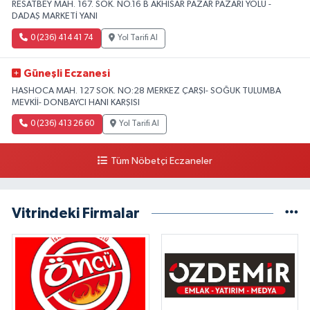
RESATBEY MAH. 167. SOK. NO.16 B AKHISAR PAZAR PAZARI YOLU -
DADAŞ MARKETİ YANI
0 (236) 414 41 74
Yol Tarifi Al
Güneşli Eczanesi
HASHOCA MAH. 127 SOK. NO:28 MERKEZ ÇARŞI- SOĞUK TULUMBA
MEVKİİ- DONBAYCI HANI KARŞISI
0 (236) 413 26 60
Yol Tarifi Al
Tüm Nöbetçi Eczaneler
Vitrindeki Firmalar