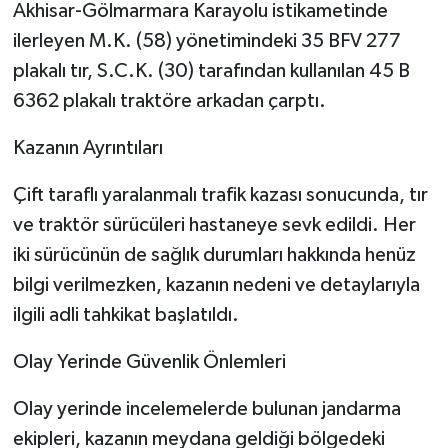
Akhisar-Gölmarmara Karayolu istikametinde
ilerleyen M.K. (58) yönetimindeki 35 BFV 277
Akhisar Emlak
plakalı tır, S.C.K. (30) tarafından kullanılan 45 B
Ülke
6362 plakalı traktöre arkadan çarptı.
Kazanın Ayrıntıları
Etiketler
Çift taraflı yaralanmalı trafik kazası sonucunda, tır
ve traktör sürücüleri hastaneye sevk edildi. Her
iki sürücünün de sağlık durumları hakkında henüz
bilgi verilmezken, kazanın nedeni ve detaylarıyla
ilgili adli tahkikat başlatıldı.
Olay Yerinde Güvenlik Önlemleri
Olay yerinde incelemelerde bulunan jandarma
ekipleri, kazanın meydana geldiği bölgedeki