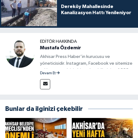
Dereköy Mahallesinde
Kanalizasyon Hattı Yenileniyor
EDITÖR HAKKINDA
Mustafa Özdemir
Akhisar Press Haber'in kurucusu ve
yöneticisidir. İnstagram, Facebook ve sitemize
reklam vermek için bize ulaşabilirsiniz - 0555
Devam Et
715 63 17
Bunlar da ilginizi çekebilir