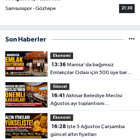
Samsunspor - Göztepe
21:30
Son Haberler
Ekonomi
13:36
Manisa'da bağımsız
Emlakçılar Odası için 500 üye barajı
aşıldı
Güncel
16:41
Akhisar Belediye Meclisi
Ağustos ayı toplantısını
gerçekleştirdi
Ekonomi
16:28
İşte 5 Ağustos Çarşamba
güncel altın fiyatları