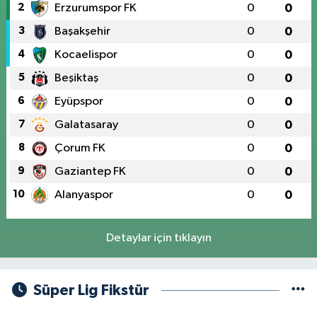
2
Erzurumspor FK
0
0
3
Başakşehir
0
0
4
Kocaelispor
0
0
5
Beşiktaş
0
0
6
Eyüpspor
0
0
7
Galatasaray
0
0
8
Çorum FK
0
0
9
Gaziantep FK
0
0
10
Alanyaspor
0
0
Detaylar için tıklayın
Süper Lig Fikstür