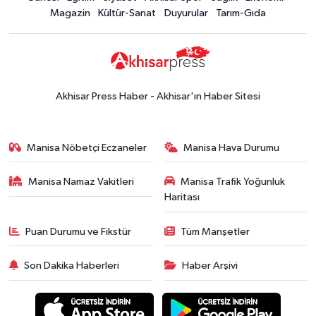
19:00
Kadın ve Çocuk Giyimde Yeni
Magazin
Kültür-Sanat
Duyurular
Tarım-Gıda
Dönem: Minik Terzi’den Anne-
Çocuk Stilini Tamamlayan
Güncel
Koleksiyonlar
18:57
Akhisar'da Atatürk
Mahallesi'nde yine 6 saatlik elektrik
Akhisar Press Haber - Akhisar'ın Haber Sitesi
kesintisi
Ekonomi
18:50
Akhisar'da Cumhuriyet
Manisa Nöbetçi Eczaneler
Manisa Hava Durumu
Komagene hizmete açıldı
Manisa Namaz Vakitleri
Manisa Trafik Yoğunluk
Duyurular
Haritası
15:24
Akhisar'da binlerce aboneyi
ilgilendiriyor! Cuma günü elektrik
Puan Durumu ve Fikstür
Tüm Manşetler
kesintisi uygulanacak
Akhisar Spor
Son Dakika Haberleri
Haber Arşivi
15:07
Alhatoğlu'ndan
Akhisargücü'ne sponsorluk desteği
devam ediyor