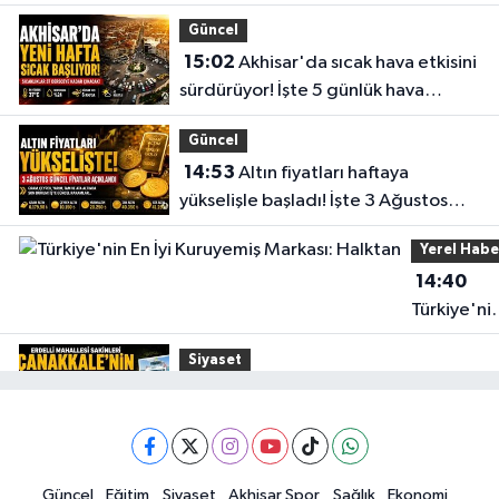
Güncel
15:02
Akhisar'da sıcak hava etkisini
sürdürüyor! İşte 5 günlük hava
durumu
Güncel
14:53
Altın fiyatları haftaya
yükselişle başladı! İşte 3 Ağustos
güncel fiyatlar
Yerel Habe
14:40
Türkiye'ni
En İyi
Siyaset
Kuruyemiş
15:49
Erdelli Mahallesi sakinleri
Markası:
Çanakkale'nin tarihini yerinde
Halktan
yaşadı
Yerel Haber
Güncel
Eğitim
Siyaset
Akhisar Spor
Sağlık
Ekonomi