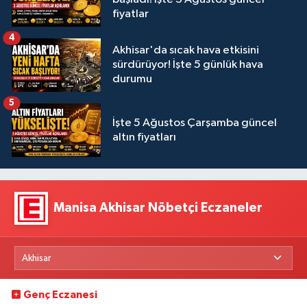
fiyatlar
4
Akhisar'da sıcak hava etkisini
sürdürüyor! İşte 5 günlük hava
durumu
5
İşte 5 Ağustos Çarşamba güncel
altın fiyatları
Manisa Akhisar Nöbetçi Eczaneler
Genç Eczanesi