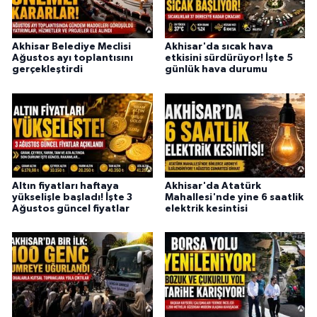
Akhisar Belediye Meclisi
Akhisar'da sıcak hava
Ağustos ayı toplantısını
etkisini sürdürüyor! İşte 5
gerçekleştirdi
günlük hava durumu
Altın fiyatları haftaya
Akhisar'da Atatürk
yükselişle başladı! İşte 3
Mahallesi'nde yine 6 saatlik
Ağustos güncel fiyatlar
elektrik kesintisi