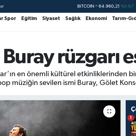
ar
DOLAR
47,7436
%0.18
EURO
55,2510
%0.32
ar Spor
Eğitim
Siyaset
Sağlık
Ekonomi
Tarım-Gı
STERLİN
64,4811
%0.38
GRAM ALTIN
6660.55
%0.03
Buray rüzgarı es
BİST100
13.779
%-14
BITCOIN
64.960,21
%0.87
’ın en önemli kültürel etkinliklerinden bi
op müziğin sevilen ismi Buray, Gölet Kons
Ç
1