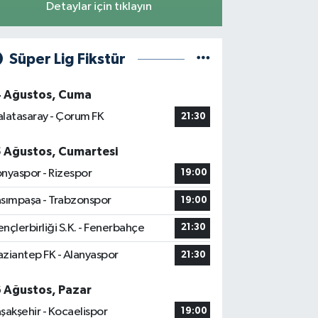
Detaylar için tıklayın
Süper Lig Fikstür
4 Ağustos, Cuma
latasaray - Çorum FK
21:30
5 Ağustos, Cumartesi
nyaspor - Rizespor
19:00
sımpaşa - Trabzonspor
19:00
nçlerbirliği S.K. - Fenerbahçe
21:30
ziantep FK - Alanyaspor
21:30
6 Ağustos, Pazar
şakşehir - Kocaelispor
19:00