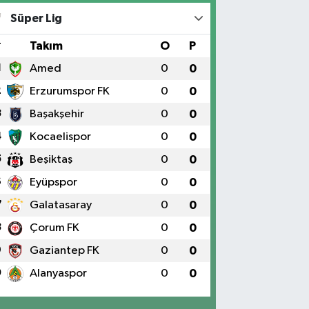
Süper Lig
#
Takım
O
P
1
Amed
0
0
2
Erzurumspor FK
0
0
3
Başakşehir
0
0
4
Kocaelispor
0
0
5
Beşiktaş
0
0
6
Eyüpspor
0
0
7
Galatasaray
0
0
8
Çorum FK
0
0
9
Gaziantep FK
0
0
0
Alanyaspor
0
0