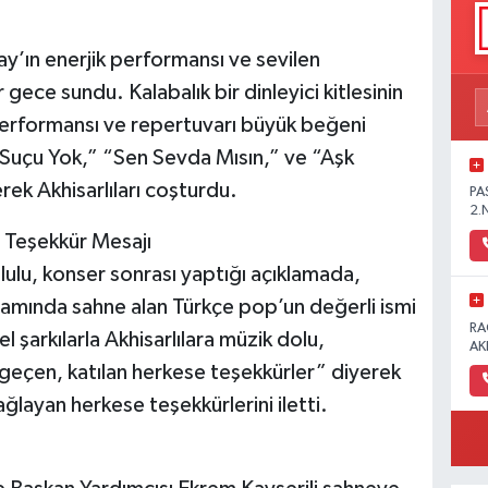
y’ın enerjik performansı ve sevilen
 gece sundu. Kalabalık bir dinleyici kitlesinin
e performansı ve repertuvarı büyük beğeni
 Suçu Yok,” “Sen Sevda Mısın,” ve “Aşk
erek Akhisarlıları coşturdu.
PA
2.
 Teşekkür Mesajı
ulu, konser sonrası yaptığı açıklamada,
samında sahne alan Türkçe pop’un değerli ismi
RA
l şarkılarla Akhisarlılara müzik dolu,
AK
eçen, katılan herkese teşekkürler” diyerek
ğlayan herkese teşekkürlerini iletti.