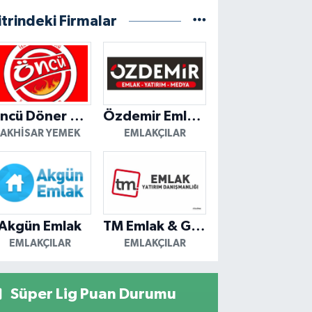
itrindeki Firmalar
Öncü Döner Akhisar
Özdemir Emlak Yatırım
AKHISAR YEMEK
EMLAKÇILAR
Akgün Emlak
TM Emlak & Gayrimenkul
EMLAKÇILAR
EMLAKÇILAR
Süper Lig Puan Durumu