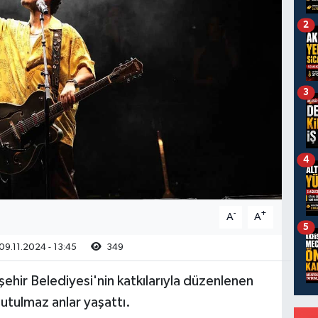
2
3
4
-
+
A
A
5
09.11.2024 - 13:45
349
ehir Belediyesi'nin katkılarıyla düzenlenen
nutulmaz anlar yaşattı.