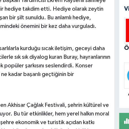
e Başkan Yardımcısı Ekrem Kayserili sahneye
V
ir hediye takdim etti. Hediye olarak zeytin
an bir şilt sunuldu. Bu anlamlı hediye,
timindeki önemini bir kez daha vurguladı.
rlılarla kurduğu sıcak iletişim, geceyi daha
lerle sık sık diyalog kuran Buray, hayranlarının
k popüler şarkısını seslendirdi. Konser
 ne kadar başarılı geçtiğinin bir
en Akhisar Çağlak Festivali, şehrin kültürel ve
yor. Bu tür etkinlikler, hem yerel halkın moral
şehre ekonomik ve turistik açıdan katkı