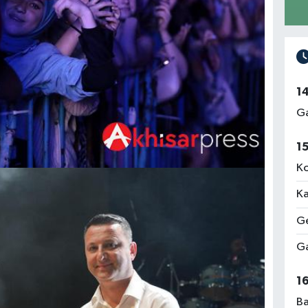
1
Ga
1
Ko
Ka
Ge
Ga
1
Ba