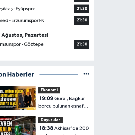
şiktaş - Eyüpspor
21:30
ed - Erzurumspor FK
21:30
7 Ağustos, Pazartesi
msunspor - Göztepe
21:30
on Haberler
Ekonomi
19:09
Güral, Bağkur
borcu bulunan esnafın
kredi sorununu
Duyurular
Ankara’ya taşıdı
18:38
Akhisar'da 200