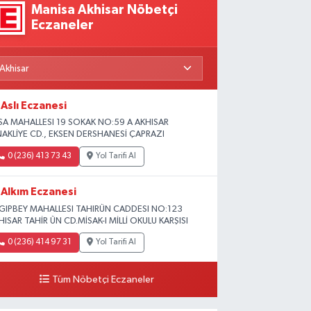
Manisa Akhisar Nöbetçi
Eczaneler
Aslı Eczanesi
SA MAHALLESI 19 SOKAK NO:59 A AKHISAR
NAKLİYE CD., EKSEN DERSHANESİ ÇAPRAZI
0 (236) 413 73 43
Yol Tarifi Al
Alkım Eczanesi
GIPBEY MAHALLESI TAHIRÜN CADDESI NO:123
HISAR TAHİR ÜN CD.MİSAK-I MİLLİ OKULU KARŞISI
0 (236) 414 97 31
Yol Tarifi Al
Tüm Nöbetçi Eczaneler