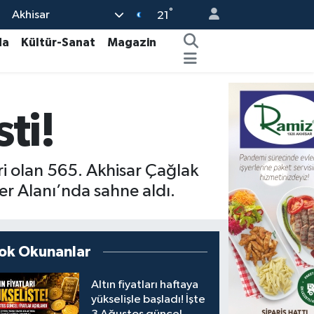
°
Akhisar
21
da
Kültür-Sanat
Magazin
ti!
ri olan 565. Akhisar Çağlak
er Alanı’nda sahne aldı.
ok Okunanlar
Altın fiyatları haftaya
yükselişle başladı! İşte