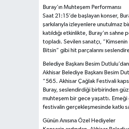
Buray’ın Muhteşem Performansı
Akhisar Emlak
Saat 21:15’de başlayan konser, Bura
şarkılarıyla izleyenlere unutulmaz bir
Ülke
katıldığı etkinlikte, Buray’ın sahn
topladı. Sevilen sanatçı, “Kimsenin
Etiketler
Bitsin” gibi hit parçalarını seslendir
Belediye Başkanı Besim Dutlulu’dan
Akhisar Belediye Başkanı Besim Dutl
“565. Akhisar Çağlak Festivali kap
Buray, seslendirdiği birbirinden güze
muhteşem bir gece yaşattı. Emeği g
festivalin gerçekleşmesinde katkı sa
Günün Anısına Özel Hediyeler