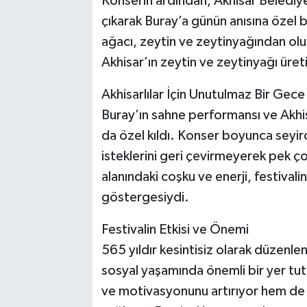
Konserin ardından, Akhisar Belediy
çıkarak Buray’a günün anısına özel b
ağacı, zeytin ve zeytinyağından oluş
Akhisar’ın zeytin ve zeytinyağı üre
Akhisarlılar İçin Unutulmaz Bir Gece
Buray’ın sahne performansı ve Akhisa
da özel kıldı. Konser boyunca seyirci
isteklerini geri çevirmeyerek pek ço
alanındaki coşku ve enerji, festivalin
göstergesiydi.
Festivalin Etkisi ve Önemi
565 yıldır kesintisiz olarak düzenlen
sosyal yaşamında önemli bir yer tutu
ve motivasyonunu artırıyor hem de 