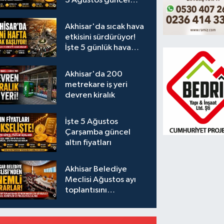
3 Ağustos güncel
fiyatlar
Akhisar'da sıcak hava
etkisini sürdürüyor!
İşte 5 günlük hava
durumu
Akhisar'da 200
metrekare iş yeri
devren kiralık
İşte 5 Ağustos
Çarşamba güncel
altın fiyatları
Akhisar Belediye
Meclisi Ağustos ayı
toplantısını
gerçekleştirdi