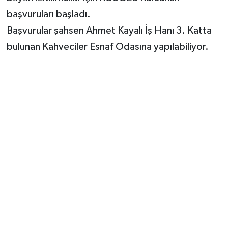
başvuruları başladı.
Akhisar Emlak
Başvurular şahsen Ahmet Kayalı İş Hanı 3. Katta
bulunan Kahveciler Esnaf Odasına yapılabiliyor.
Ülke
Etiketler