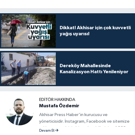
Dikkat! Akhisar için çok kuvvetli
yağış uyarısı!
Dereköy Mahallesinde
Kanalizasyon Hattı Yenileniyor
EDITÖR HAKKINDA
Mustafa Özdemir
Akhisar Press Haber'in kurucusu ve
yöneticisidir. İnstagram, Facebook ve sitemize
reklam vermek için bize ulaşabilirsiniz - 0555
Devam Et
715 63 17