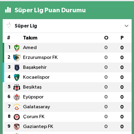
Süper Lig Puan Durumu
Süper Lig
#
Takım
O
P
1
Amed
0
0
2
Erzurumspor FK
0
0
3
Başakşehir
0
0
4
Kocaelispor
0
0
5
Beşiktaş
0
0
6
Eyüpspor
0
0
7
Galatasaray
0
0
8
Çorum FK
0
0
9
Gaziantep FK
0
0