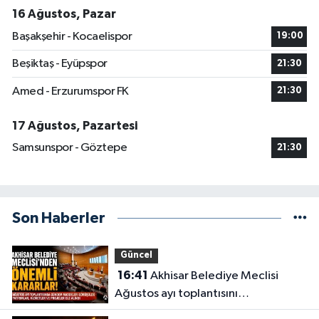
16 Ağustos, Pazar
Başakşehir - Kocaelispor
19:00
Beşiktaş - Eyüpspor
21:30
Amed - Erzurumspor FK
21:30
17 Ağustos, Pazartesi
Samsunspor - Göztepe
21:30
Son Haberler
Güncel
16:41
Akhisar Belediye Meclisi
Ağustos ayı toplantısını
gerçekleştirdi