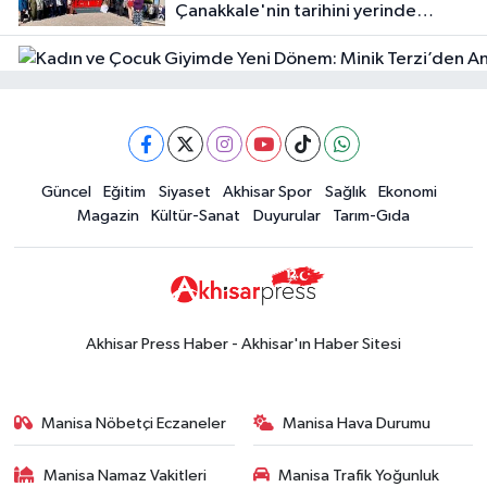
Çanakkale'nin tarihini yerinde
Halktan
yaşadı
Güncel
Güncel
Eğitim
Siyaset
Akhisar Spor
Sağlık
Ekonomi
18:57
Akhisar'da Atatürk
Magazin
Kültür-Sanat
Duyurular
Tarım-Gıda
Mahallesi'nde yine 6 saatlik elektrik
kesintisi
Ekonomi
18:50
Akhisar'da Cumhuriyet
Komagene hizmete açıldı
Akhisar Press Haber - Akhisar'ın Haber Sitesi
Duyurular
15:24
Akhisar'da binlerce aboneyi
Manisa Nöbetçi Eczaneler
Manisa Hava Durumu
ilgilendiriyor! Cuma günü elektrik
kesintisi uygulanacak
Manisa Namaz Vakitleri
Manisa Trafik Yoğunluk
Akhisar Spor