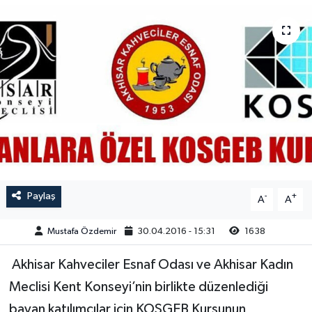
Magazin
Kadın
Duyurular
Duyurular
Teknoloji
Tarım-Gıda
Yerel Haber
Sektörel
Akhisar Emlak
Röportaj
Ülke
Dünya
Paylaş
-
+
A
A
Etiketler
Yaşam
Mustafa Özdemir
30.04.2016 - 15:31
1638
Kadın
Akhisar Kahveciler Esnaf Odası ve Akhisar Kadın
Teknoloji
Meclisi Kent Konseyi’nin birlikte düzenlediği
bayan katılımcılar için KOSGEB Kursunun
Yerel Haber