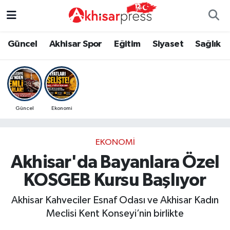
Güncel
Magazin
Güncel
Manisa Nöbetçi Eczaneler
Güncel
Akhisar Spor
Eğitim
Siyaset
Sağlık
Akhisar Spor
Kültür-Sanat
Eğitim
Manisa Hava Durumu
Eğitim
Duyurular
Siyaset
Manisa Namaz Vakitleri
Güncel
Ekonomi
Siyaset
Tarım-Gıda
Akhisar Spor
Manisa Trafik Yoğunluk Haritası
EKONOMI
Sağlık
Sektörel
Sağlık
Süper Lig Puan Durumu ve Fikstür
Akhisar'da Bayanlara Özel
Ekonomi
Röportaj
Ekonomi
Tüm Manşetler
KOSGEB Kursu Başlıyor
Tarım-Gıda
Dünya
Magazin
Son Dakika Haberleri
Akhisar Kahveciler Esnaf Odası ve Akhisar Kadın
Meclisi Kent Konseyi’nin birlikte
Kültür-Sanat
Yaşam
Kültür-Sanat
Haber Arşivi