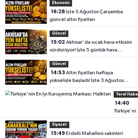
Ekonomi
16:28
İşte 5 Ağustos Çarşamba
güncel altın fiyatları
Güncel
15:02
Akhisar'da sıcak hava etkisini
sürdürüyor! İşte 5 günlük hava
durumu
Güncel
14:53
Altın fiyatları haftaya
yükselişle başladı! İşte 3 Ağustos
güncel fiyatlar
Yerel Habe
14:40
Türkiye'ni
En İyi
Siyaset
Kuruyemiş
15:49
Erdelli Mahallesi sakinleri
Markası: