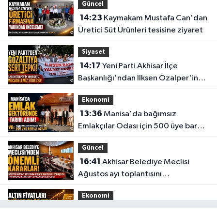
Güncel
14:23
Kaymakam Mustafa Can'dan
Üretici Süt Ürünleri tesisine ziyaret
Siyaset
14:17
Yeni Parti Akhisar İlçe
Başkanlığı'ndan İlksen Özalper'in
gözaltına alınmasına tepki
Ekonomi
13:36
Manisa'da bağımsız
Emlakçılar Odası için 500 üye barajı
aşıldı
Güncel
16:41
Akhisar Belediye Meclisi
Ağustos ayı toplantısını
gerçekleştirdi
Ekonomi
16:28
İşte 5 Ağustos Çarşamba