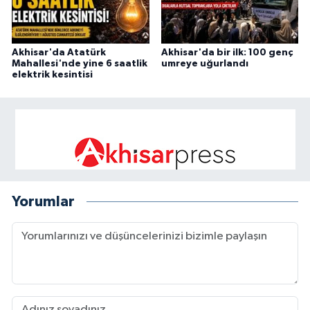
Akhisar'da Atatürk
Akhisar'da bir ilk: 100 genç
Mahallesi'nde yine 6 saatlik
umreye uğurlandı
elektrik kesintisi
Yorumlar