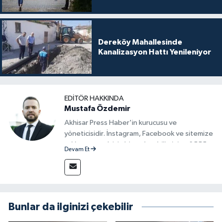
Dereköy Mahallesinde
Kanalizasyon Hattı Yenileniyor
EDITÖR HAKKINDA
Mustafa Özdemir
Akhisar Press Haber'in kurucusu ve
yöneticisidir. İnstagram, Facebook ve sitemize
reklam vermek için bize ulaşabilirsiniz - 0555
Devam Et
715 63 17
Bunlar da ilginizi çekebilir