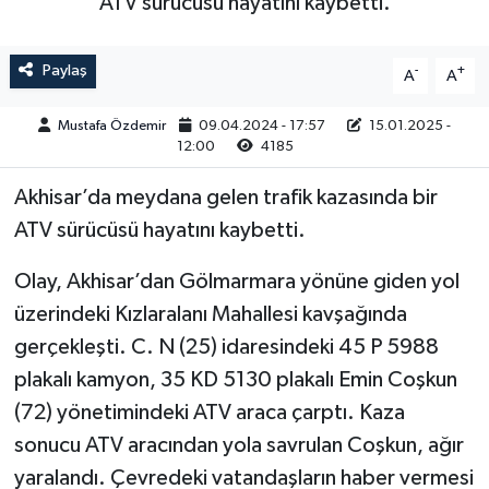
ATV sürücüsü hayatını kaybetti.
Magazin
Kadın
Duyurular
Paylaş
-
+
A
A
Duyurular
Teknoloji
Tarım-Gıda
Mustafa Özdemir
09.04.2024 - 17:57
15.01.2025 -
12:00
4185
Yerel Haber
Sektörel
Akhisar’da meydana gelen trafik kazasında bir
Akhisar Emlak
Röportaj
ATV sürücüsü hayatını kaybetti.
Ülke
Dünya
Olay, Akhisar’dan Gölmarmara yönüne giden yol
üzerindeki Kızlaralanı Mahallesi kavşağında
Etiketler
Yaşam
gerçekleşti. C. N (25) idaresindeki 45 P 5988
Kadın
plakalı kamyon, 35 KD 5130 plakalı Emin Coşkun
(72) yönetimindeki ATV araca çarptı. Kaza
Teknoloji
sonucu ATV aracından yola savrulan Coşkun, ağır
yaralandı. Çevredeki vatandaşların haber vermesi
Yerel Haber