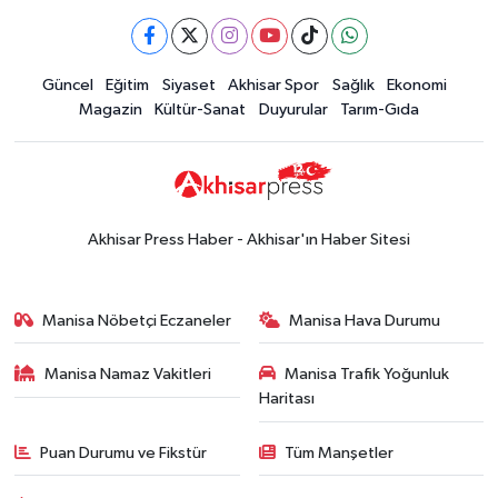
güncel altın fiyatları
Güncel
Güncel
Eğitim
Siyaset
Akhisar Spor
Sağlık
Ekonomi
15:02
Akhisar'da sıcak hava etkisini
Magazin
Kültür-Sanat
Duyurular
Tarım-Gıda
sürdürüyor! İşte 5 günlük hava
durumu
Güncel
14:53
Altın fiyatları haftaya
yükselişle başladı! İşte 3 Ağustos
Akhisar Press Haber - Akhisar'ın Haber Sitesi
güncel fiyatlar
Yerel Haber
14:40
Türkiye'nin En İyi Kuruyemiş
Manisa Nöbetçi Eczaneler
Manisa Hava Durumu
Markası: Halktan
Manisa Namaz Vakitleri
Manisa Trafik Yoğunluk
Siyaset
Haritası
15:49
Erdelli Mahallesi sakinleri
Çanakkale'nin tarihini yerinde
Puan Durumu ve Fikstür
Tüm Manşetler
yaşadı
Yerel Haber