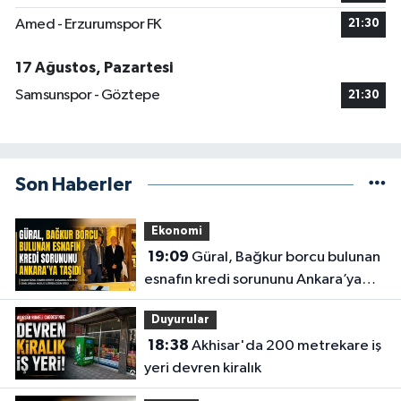
Amed - Erzurumspor FK
21:30
17 Ağustos, Pazartesi
Samsunspor - Göztepe
21:30
Son Haberler
Ekonomi
19:09
Güral, Bağkur borcu bulunan
esnafın kredi sorununu Ankara’ya
taşıdı
Duyurular
18:38
Akhisar'da 200 metrekare iş
yeri devren kiralık