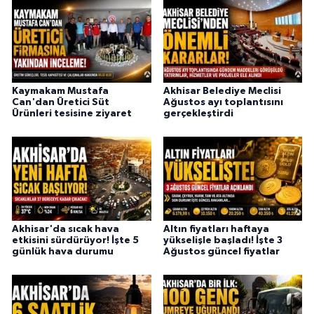
Kaymakam Mustafa
Akhisar Belediye Meclisi
Can'dan Üretici Süt
Ağustos ayı toplantısını
Ürünleri tesisine ziyaret
gerçekleştirdi
Akhisar'da sıcak hava
Altın fiyatları haftaya
etkisini sürdürüyor! İşte 5
yükselişle başladı! İşte 3
günlük hava durumu
Ağustos güncel fiyatlar