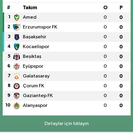
#
Takım
O
P
1
Amed
0
0
2
Erzurumspor FK
0
0
3
Başakşehir
0
0
4
Kocaelispor
0
0
5
Beşiktaş
0
0
6
Eyüpspor
0
0
7
Galatasaray
0
0
8
Çorum FK
0
0
9
Gaziantep FK
0
0
10
Alanyaspor
0
0
Detaylar için tıklayın