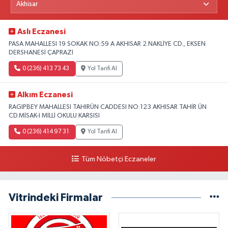
Aslı Eczanesi
PASA MAHALLESI 19 SOKAK NO:59 A AKHISAR 2.NAKLİYE CD., EKSEN
DERSHANESİ ÇAPRAZI
0 (236) 413 73 43
Yol Tarifi Al
Alkım Eczanesi
RAGIPBEY MAHALLESI TAHIRÜN CADDESI NO:123 AKHISAR TAHİR ÜN
CD.MİSAK-I MİLLİ OKULU KARŞISI
0 (236) 414 97 31
Yol Tarifi Al
Tüm Nöbetçi Eczaneler
Vitrindeki Firmalar