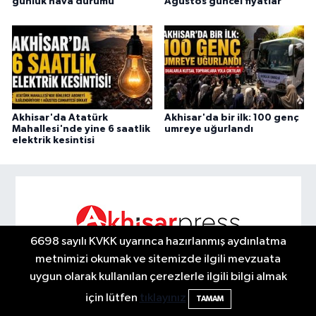
günlük hava durumu
Ağustos güncel fiyatlar
Akhisar'da Atatürk
Akhisar'da bir ilk: 100 genç
Mahallesi'nde yine 6 saatlik
umreye uğurlandı
elektrik kesintisi
6698 sayılı KVKK uyarınca hazırlanmış aydınlatma
metnimizi okumak ve sitemizde ilgili mevzuata
Yorumlar
uygun olarak kullanılan çerezlerle ilgili bilgi almak
için lütfen
tıklayınız
TAMAM