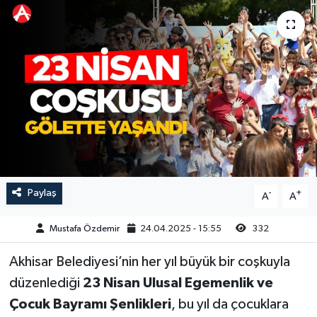
Magazin
Kadın
Duyurular
Duyurular
Teknoloji
Tarım-Gıda
Yerel Haber
Sektörel
Akhisar Emlak
Röportaj
Ülke
Dünya
Paylaş
-
+
A
A
Etiketler
Yaşam
Mustafa Özdemir
24.04.2025 - 15:55
332
Kadın
Akhisar Belediyesi’nin her yıl büyük bir coşkuyla
Teknoloji
düzenlediği
23 Nisan Ulusal Egemenlik ve
Çocuk Bayramı Şenlikleri
, bu yıl da çocuklara
Yerel Haber