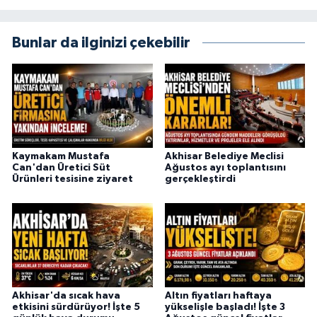
Bunlar da ilginizi çekebilir
Kaymakam Mustafa
Akhisar Belediye Meclisi
Can'dan Üretici Süt
Ağustos ayı toplantısını
Ürünleri tesisine ziyaret
gerçekleştirdi
Akhisar'da sıcak hava
Altın fiyatları haftaya
etkisini sürdürüyor! İşte 5
yükselişle başladı! İşte 3