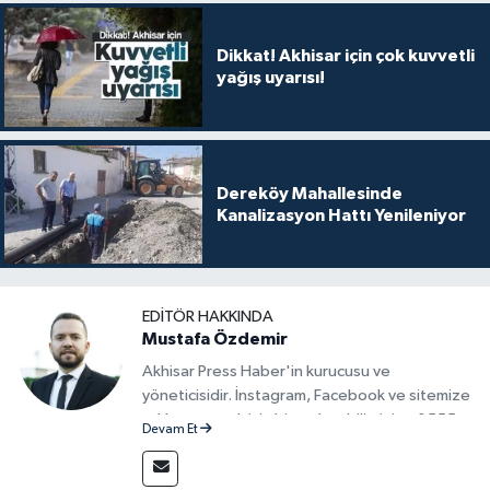
Dikkat! Akhisar için çok kuvvetli
yağış uyarısı!
Dereköy Mahallesinde
Kanalizasyon Hattı Yenileniyor
EDITÖR HAKKINDA
Mustafa Özdemir
Akhisar Press Haber'in kurucusu ve
yöneticisidir. İnstagram, Facebook ve sitemize
reklam vermek için bize ulaşabilirsiniz - 0555
Devam Et
715 63 17