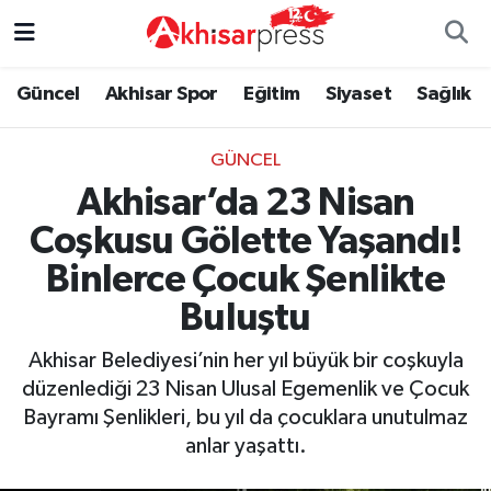
Güncel
Magazin
Güncel
Manisa Nöbetçi Eczaneler
Güncel
Akhisar Spor
Eğitim
Siyaset
Sağlık
Akhisar Spor
Kültür-Sanat
Eğitim
Manisa Hava Durumu
GÜNCEL
Akhisar’da 23 Nisan
Eğitim
Duyurular
Siyaset
Manisa Namaz Vakitleri
Coşkusu Gölette Yaşandı!
Siyaset
Tarım-Gıda
Akhisar Spor
Manisa Trafik Yoğunluk Haritası
Binlerce Çocuk Şenlikte
Sağlık
Sektörel
Sağlık
Süper Lig Puan Durumu ve Fikstür
Buluştu
Akhisar Belediyesi’nin her yıl büyük bir coşkuyla
Ekonomi
Röportaj
Ekonomi
Tüm Manşetler
düzenlediği 23 Nisan Ulusal Egemenlik ve Çocuk
Bayramı Şenlikleri, bu yıl da çocuklara unutulmaz
Tarım-Gıda
Dünya
Magazin
Son Dakika Haberleri
anlar yaşattı.
Kültür-Sanat
Yaşam
Kültür-Sanat
Haber Arşivi