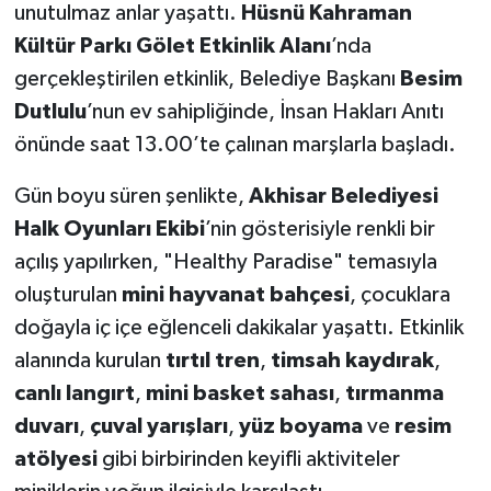
unutulmaz anlar yaşattı.
Hüsnü Kahraman
Kültür Parkı Gölet Etkinlik Alanı
’nda
Akhisar Emlak
gerçekleştirilen etkinlik, Belediye Başkanı
Besim
Ülke
Dutlulu
’nun ev sahipliğinde, İnsan Hakları Anıtı
önünde saat 13.00’te çalınan marşlarla başladı.
Etiketler
Gün boyu süren şenlikte,
Akhisar Belediyesi
Halk Oyunları Ekibi
’nin gösterisiyle renkli bir
açılış yapılırken, "Healthy Paradise" temasıyla
oluşturulan
mini hayvanat bahçesi
, çocuklara
doğayla iç içe eğlenceli dakikalar yaşattı. Etkinlik
alanında kurulan
tırtıl tren
,
timsah kaydırak
,
canlı langırt
,
mini basket sahası
,
tırmanma
duvarı
,
çuval yarışları
,
yüz boyama
ve
resim
atölyesi
gibi birbirinden keyifli aktiviteler