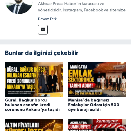
Akhisar Press Haber'in kurucusu ve
yöneticisidir. İnstagram, Facebook ve sitemize
reklam vermek için bize ulaşabilirsiniz - 0555
Devam Et
715 63 17
Bunlar da ilginizi çekebilir
Güral, Bağkur borcu
Manisa'da bağımsız
bulunan esnafın kredi
Emlakçılar Odası için 500
sorununu Ankara’ya taşıdı
üye barajı aşıldı