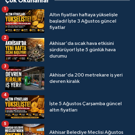
Çok Okunanlar
1
Altın fiyatları haftaya yükselişle
başladı! İşte 3 Ağustos güncel
fiyatlar
2
Akhisar'da sıcak hava etkisini
sürdürüyor! İşte 5 günlük hava
durumu
3
Akhisar'da 200 metrekare iş yeri
devren kiralık
4
İşte 5 Ağustos Çarşamba güncel
altın fiyatları
5
Akhisar Belediye Meclisi Ağustos