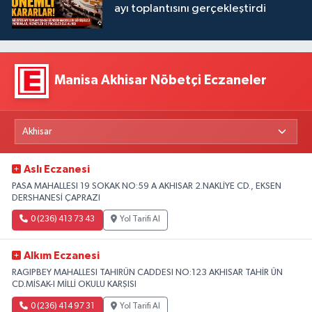
ayı toplantısını gerçekleştirdi
Manisa Akhisar Nöbetçi Eczaneler
Aslı Eczanesi
PASA MAHALLESI 19 SOKAK NO:59 A AKHISAR 2.NAKLİYE CD., EKSEN
DERSHANESİ ÇAPRAZI
0 (236) 413 73 43
Yol Tarifi Al
Alkım Eczanesi
RAGIPBEY MAHALLESI TAHIRÜN CADDESI NO:123 AKHISAR TAHİR ÜN
CD.MİSAK-I MİLLİ OKULU KARŞISI
0 (236) 414 97 31
Yol Tarifi Al