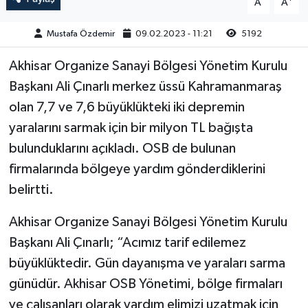
A
A
Akhisar Emlak
Mustafa Özdemir
09.02.2023 - 11:21
5192
Akhisar Organize Sanayi Bölgesi Yönetim Kurulu
Ülke
Başkanı Ali Çınarlı merkez üssü Kahramanmaraş
Etiketler
olan 7,7 ve 7,6 büyüklükteki iki depremin
yaralarını sarmak için bir milyon TL bağışta
bulunduklarını açıkladı. OSB de bulunan
firmalarında bölgeye yardım gönderdiklerini
belirtti.
Akhisar Organize Sanayi Bölgesi Yönetim Kurulu
Başkanı Ali Çınarlı; “Acımız tarif edilemez
büyüklüktedir. Gün dayanışma ve yaraları sarma
günüdür. Akhisar OSB Yönetimi, bölge firmaları
ve çalışanları olarak yardım elimizi uzatmak için