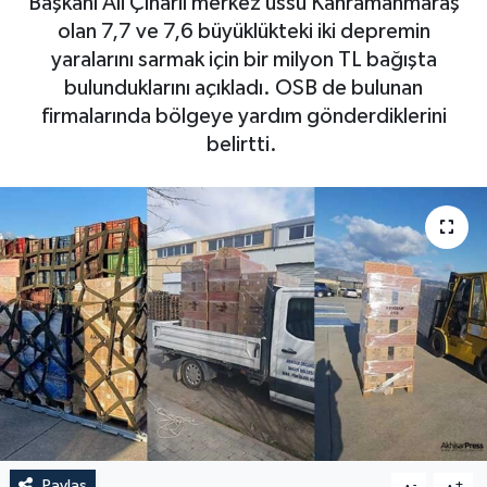
Başkanı Ali Çınarlı merkez üssü Kahramanmaraş
olan 7,7 ve 7,6 büyüklükteki iki depremin
Magazin
Kadın
Duyurular
yaralarını sarmak için bir milyon TL bağışta
bulunduklarını açıkladı. OSB de bulunan
Duyurular
Teknoloji
Tarım-Gıda
firmalarında bölgeye yardım gönderdiklerini
belirtti.
Yerel Haber
Sektörel
Akhisar Emlak
Röportaj
Ülke
Dünya
Etiketler
Yaşam
Kadın
Teknoloji
Yerel Haber
Paylaş
-
+