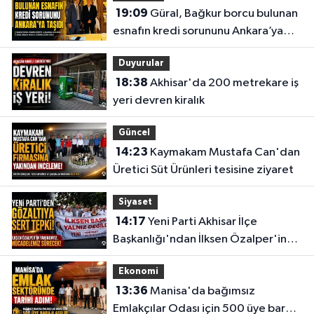
19:09
Güral, Bağkur borcu bulunan
esnafın kredi sorununu Ankara’ya
taşıdı
Duyurular
18:38
Akhisar'da 200 metrekare iş
yeri devren kiralık
Güncel
14:23
Kaymakam Mustafa Can'dan
Üretici Süt Ürünleri tesisine ziyaret
Siyaset
14:17
Yeni Parti Akhisar İlçe
Başkanlığı'ndan İlksen Özalper'in
gözaltına alınmasına tepki
Ekonomi
13:36
Manisa'da bağımsız
Emlakçılar Odası için 500 üye barajı