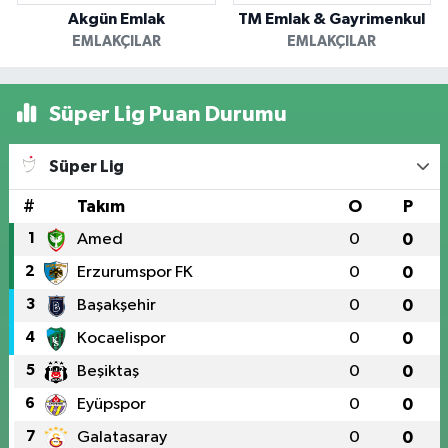
Akgün Emlak
TM Emlak & Gayrimenkul
EMLAKÇILAR
EMLAKÇILAR
Süper Lig Puan Durumu
Süper Lig
#
Takım
O
P
1
Amed
0
0
2
Erzurumspor FK
0
0
3
Başakşehir
0
0
4
Kocaelispor
0
0
5
Beşiktaş
0
0
6
Eyüpspor
0
0
7
Galatasaray
0
0