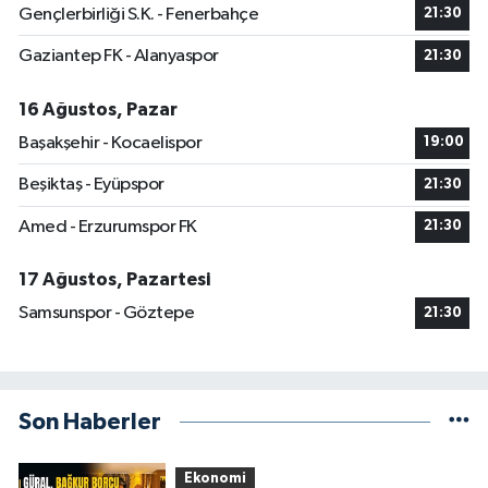
Gençlerbirliği S.K. - Fenerbahçe
21:30
Gaziantep FK - Alanyaspor
21:30
16 Ağustos, Pazar
Başakşehir - Kocaelispor
19:00
Beşiktaş - Eyüpspor
21:30
Amed - Erzurumspor FK
21:30
17 Ağustos, Pazartesi
Samsunspor - Göztepe
21:30
Son Haberler
Ekonomi