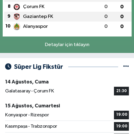
8
Çorum FK
0
0
9
Gaziantep FK
0
0
10
Alanyaspor
0
0
Detaylar için tıklayın
Süper Lig Fikstür
14 Ağustos, Cuma
Galatasaray - Çorum FK
21:30
15 Ağustos, Cumartesi
Konyaspor - Rizespor
19:00
Kasımpaşa - Trabzonspor
19:00