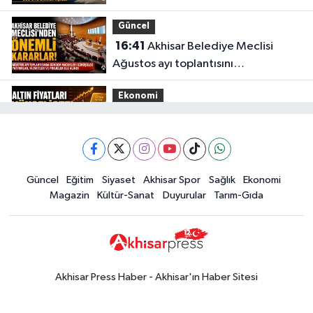
aşıldı
Güncel
16:41
Akhisar Belediye Meclisi
Ağustos ayı toplantısını
gerçekleştirdi
Ekonomi
16:28
İşte 5 Ağustos Çarşamba
güncel altın fiyatları
Güncel
Güncel
Eğitim
Siyaset
Akhisar Spor
Sağlık
Ekonomi
15:02
Akhisar'da sıcak hava etkisini
Magazin
Kültür-Sanat
Duyurular
Tarım-Gıda
sürdürüyor! İşte 5 günlük hava
durumu
Güncel
14:53
Altın fiyatları haftaya
yükselişle başladı! İşte 3 Ağustos
Akhisar Press Haber - Akhisar'ın Haber Sitesi
güncel fiyatlar
Yerel Haber