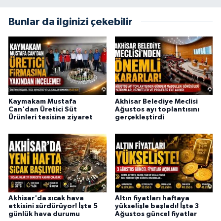
Bunlar da ilginizi çekebilir
Kaymakam Mustafa
Akhisar Belediye Meclisi
Can'dan Üretici Süt
Ağustos ayı toplantısını
Ürünleri tesisine ziyaret
gerçekleştirdi
Akhisar'da sıcak hava
Altın fiyatları haftaya
etkisini sürdürüyor! İşte 5
yükselişle başladı! İşte 3
günlük hava durumu
Ağustos güncel fiyatlar