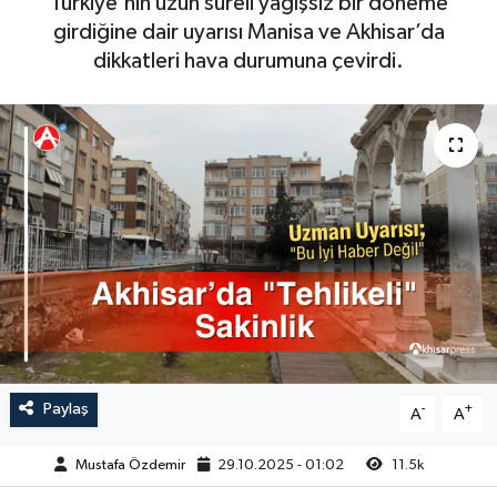
Türkiye'nin uzun süreli yağışsız bir döneme
girdiğine dair uyarısı Manisa ve Akhisar’da
Magazin
Kadın
Duyurular
dikkatleri hava durumuna çevirdi.
Duyurular
Teknoloji
Tarım-Gıda
Yerel Haber
Sektörel
Akhisar Emlak
Röportaj
Ülke
Dünya
Etiketler
Yaşam
Kadın
Paylaş
-
+
A
A
Teknoloji
Mustafa Özdemir
29.10.2025 - 01:02
11.5k
Yerel Haber