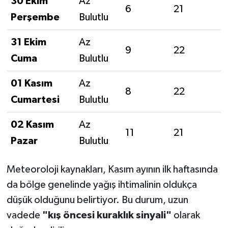
30 Ekim
Az
6
21
Perşembe
Bulutlu
31 Ekim
Az
9
22
Cuma
Bulutlu
01 Kasım
Az
8
22
Cumartesi
Bulutlu
02 Kasım
Az
11
21
Pazar
Bulutlu
Meteoroloji kaynakları, Kasım ayının ilk haftasında
da bölge genelinde yağış ihtimalinin oldukça
düşük olduğunu belirtiyor. Bu durum, uzun
vadede
"kış öncesi kuraklık sinyali"
olarak