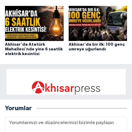
Akhisar'da Atatürk
Akhisar'da bir ilk: 100 genç
Mahallesi'nde yine 6 saatlik
umreye uğurlandı
elektrik kesintisi
Yorumlar