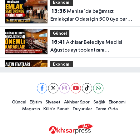
Ekonomi
13:36
Manisa'da bağımsız
Emlakçılar Odası için 500 üye barajı
aşıldı
Güncel
16:41
Akhisar Belediye Meclisi
Ağustos ayı toplantısını
gerçekleştirdi
Ekonomi
16:28
İşte 5 Ağustos Çarşamba
güncel altın fiyatları
Güncel
Güncel
Eğitim
Siyaset
Akhisar Spor
Sağlık
Ekonomi
15:02
Akhisar'da sıcak hava etkisini
Magazin
Kültür-Sanat
Duyurular
Tarım-Gıda
sürdürüyor! İşte 5 günlük hava
durumu
Güncel
14:53
Altın fiyatları haftaya