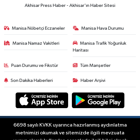
yükselişle başladı! İşte 3 Ağustos
Akhisar Press Haber - Akhisar'ın Haber Sitesi
güncel fiyatlar
Yerel Haber
14:40
Türkiye'nin En İyi Kuruyemiş
Manisa Nöbetçi Eczaneler
Manisa Hava Durumu
Markası: Halktan
Manisa Namaz Vakitleri
Manisa Trafik Yoğunluk
Siyaset
Haritası
15:49
Erdelli Mahallesi sakinleri
Çanakkale'nin tarihini yerinde
Puan Durumu ve Fikstür
Tüm Manşetler
yaşadı
Yerel Haber
Son Dakika Haberleri
Haber Arşivi
19:00
Kadın ve Çocuk Giyimde Yeni
Dönem: Minik Terzi’den Anne-
Çocuk Stilini Tamamlayan
Güncel
Koleksiyonlar
18:57
Akhisar'da Atatürk
Mahallesi'nde yine 6 saatlik elektrik
Copyright © Akhisar Press Haber 2012-2026 Her
6698 sayılı KVKK uyarınca hazırlanmış aydınlatma
RSS
hakkı saklıdır.
kesintisi
metnimizi okumak ve sitemizde ilgili mevzuata
Ekonomi