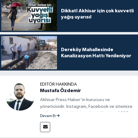
Dikkat! Akhisar için çok kuvvetli
yağış uyarısı!
Dereköy Mahallesinde
Kanalizasyon Hattı Yenileniyor
EDITÖR HAKKINDA
Mustafa Özdemir
Akhisar Press Haber'in kurucusu ve
yöneticisidir. İnstagram, Facebook ve sitemize
reklam vermek için bize ulaşabilirsiniz - 0555
Devam Et
715 63 17