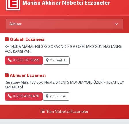
Manisa Akhisar Nöbetçi Eczaneler
Gülşah Eczanesi
KETHÜDA MAHALLESİ 373 SOKAK NO:39 A ÖZEL MEDİGÜN HASTANESİ
ACİL KAPISI YANI
0 (533) 161 96 59
Yol Tarifi Al
Akhisar Eczanesi
Reşatbey Mah. 167 Sok. No:42 B YENİ STADYUM YOLU ÜZERİ - REŞAT BEY
MAHALLESİ
0 (236) 412 84 78
Yol Tarifi Al
Tüm Nöbetçi Eczaneler