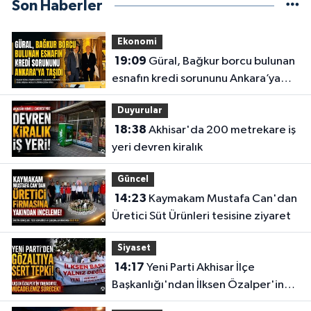
Son Haberler
Ekonomi
19:09
Güral, Bağkur borcu bulunan
esnafın kredi sorununu Ankara’ya
taşıdı
Duyurular
18:38
Akhisar'da 200 metrekare iş
yeri devren kiralık
Güncel
14:23
Kaymakam Mustafa Can'dan
Üretici Süt Ürünleri tesisine ziyaret
Siyaset
14:17
Yeni Parti Akhisar İlçe
Başkanlığı'ndan İlksen Özalper'in
gözaltına alınmasına tepki