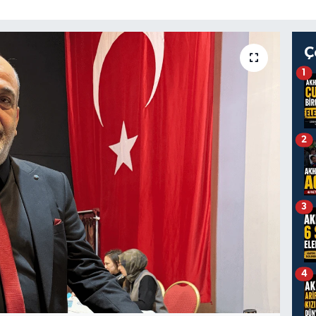
Ç
1
2
3
4