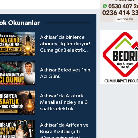
ok Okunanlar
Akhisar'da binlerce
aboneyi ilgilendiriyor!
Cuma günü elektrik
kesintisi uygulanacak
Akhisar Belediyesi'nin
Acı Günü
Akhisar'da Atatürk
Mahallesi'nde yine 6
saatlik elektrik
kesintisi
Akhisar'da Arifcan ve
Büşra Kızıltaş çifti