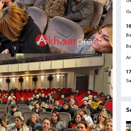
Ge
Ga
1
Ba
Be
Am
1
Sa
S