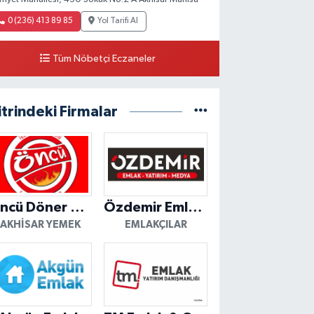
0 (236) 413 89 85
Yol Tarifi Al
Tüm Nöbetçi Eczaneler
itrindeki Firmalar
Öncü Döner Akhisar
Özdemir Emlak Yatırım
AKHISAR YEMEK
EMLAKÇILAR