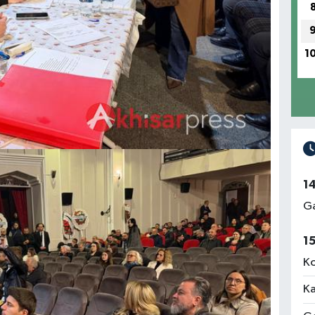
1
1
Ga
1
Ko
Ka