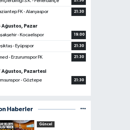
nçlerbirliği S.K. - Fenerbahçe
21:30
ziantep FK - Alanyaspor
21:30
6 Ağustos, Pazar
şakşehir - Kocaelispor
19:00
şiktaş - Eyüpspor
21:30
ed - Erzurumspor FK
21:30
7 Ağustos, Pazartesi
msunspor - Göztepe
21:30
on Haberler
Güncel