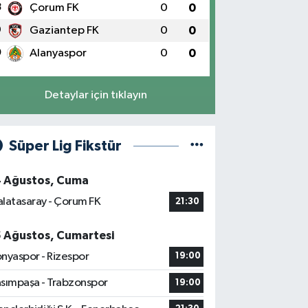
8
Çorum FK
0
0
9
Gaziantep FK
0
0
0
Alanyaspor
0
0
Detaylar için tıklayın
Süper Lig Fikstür
4 Ağustos, Cuma
latasaray - Çorum FK
21:30
5 Ağustos, Cumartesi
nyaspor - Rizespor
19:00
sımpaşa - Trabzonspor
19:00