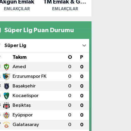
Akgün Emlak
TM Emlak & Gayrimenkul
EMLAKÇILAR
EMLAKÇILAR
Süper Lig Puan Durumu
Süper Lig
#
Takım
O
P
1
Amed
0
0
2
Erzurumspor FK
0
0
3
Başakşehir
0
0
4
Kocaelispor
0
0
5
Beşiktaş
0
0
6
Eyüpspor
0
0
7
Galatasaray
0
0