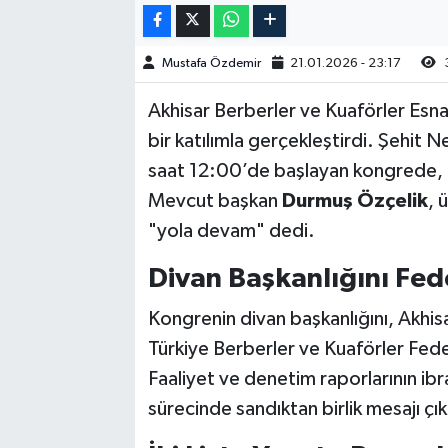
Akhisar Emlak
Mustafa Özdemir
21.01.2026 - 23:17
Ülke
Akhisar Berberler ve Kuaförler Esn
bir katılımla gerçekleştirdi. Şehit 
Etiketler
saat 12:00’de başlayan kongrede, i
Mevcut başkan
Durmuş Özçelik
, 
"yola devam" dedi.
Divan Başkanlığını Fed
Kongrenin divan başkanlığını, Akhisa
Türkiye Berberler ve Kuaförler Fe
Faaliyet ve denetim raporlarının ib
sürecinde sandıktan birlik mesajı çık