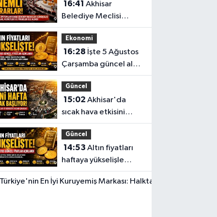
16:41
Akhisar
Belediye Meclisi
Ağustos ayı
Ekonomi
toplantısını
16:28
İşte 5 Ağustos
gerçekleştirdi
Çarşamba güncel altın
fiyatları
Güncel
15:02
Akhisar'da
sıcak hava etkisini
sürdürüyor! İşte 5
Güncel
günlük hava durumu
14:53
Altın fiyatları
haftaya yükselişle
başladı! İşte 3 Ağustos
Yerel Haber
güncel fiyatlar
14:40
Türkiye'nin