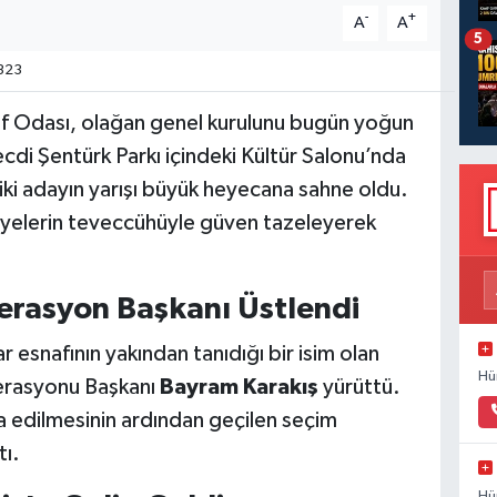
-
+
A
A
5
323
af Odası, olağan genel kurulunu bugün yoğun
Necdi Şentürk Parkı içindeki Kültür Salonu’nda
ki adayın yarışı büyük heyecana sahne oldu.
üyelerin teveccühüyle güven tazeleyerek
erasyon Başkanı Üstlendi
r esnafının yakından tanıdığı bir isim olan
Hü
derasyonu Başkanı
Bayram Karakış
yürüttü.
ra edilmesinin ardından geçilen seçim
tı.
Hü