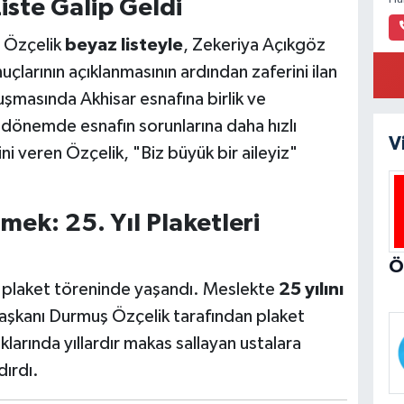
Liste Galip Geldi
 Özçelik
beyaz listeyle
, Zekeriya Açıkgöz
uçlarının açıklanmasının ardından zaferini ilan
şmasında Akhisar esnafına birlik ve
 dönemde esnafın sorunlarına daha hızlı
V
ni veren Özçelik, "Biz büyük bir aileyiz"
mek: 25. Yıl Plaketleri
e plaket töreninde yaşandı. Meslekte
25 yılını
şkanı Durmuş Özçelik tarafından plaket
klarında yıllardır makas sallayan ustalara
ırdı.