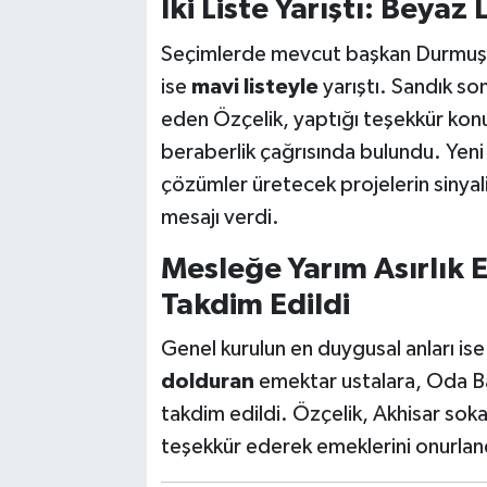
İki Liste Yarıştı: Beyaz 
Seçimlerde mevcut başkan Durmuş
ise
mavi listeyle
yarıştı. Sandık son
eden Özçelik, yaptığı teşekkür konu
beraberlik çağrısında bulundu. Yeni
çözümler üretecek projelerin sinyali
mesajı verdi.
Mesleğe Yarım Asırlık E
Takdim Edildi
Genel kurulun en duygusal anları is
dolduran
emektar ustalara, Oda Ba
takdim edildi. Özçelik, Akhisar soka
teşekkür ederek emeklerini onurland