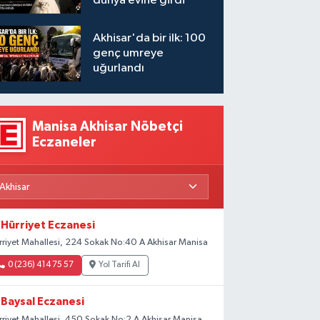
dünya evine girdi
Akhisar'da bir ilk: 100
genç umreye
uğurlandı
Manisa Akhisar Nöbetçi
Eczaneler
Hürriyet Eczanesi
rriyet Mahallesi, 224 Sokak No:40 A Akhisar Manisa
0 (236) 414 75 57
Yol Tarifi Al
Baysal Eczanesi
rriyet Mahallesi, 450 Sokak No:2 A Akhisar Manisa