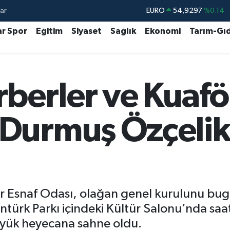
ar
STERLİN
64,0850
%0.14
ar Spor
Eğitim
Siyaset
Sağlık
Ekonomi
Tarım-Gı
GRAM ALTIN
6384.71
%2.45
BİST100
13.688
%0
BITCOIN
64.256,19
%0.86
rberler ve Kuafö
DOLAR
47,5785
%0.1
 Durmuş Özçelik
er Esnaf Odası, olağan genel kurulunu bug
entürk Parkı içindeki Kültür Salonu’nda sa
büyük heyecana sahne oldu.