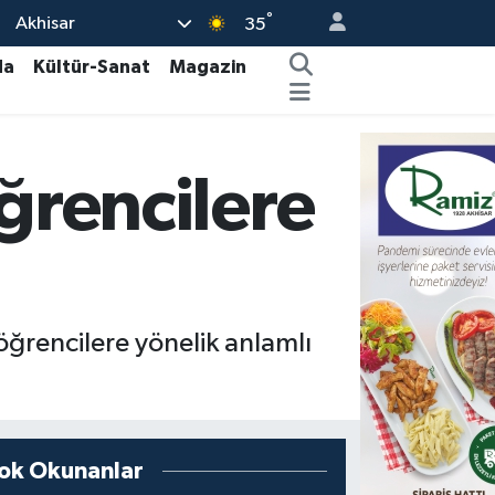
°
Akhisar
35
da
Kültür-Sanat
Magazin
ğrencilere
öğrencilere yönelik anlamlı
ok Okunanlar