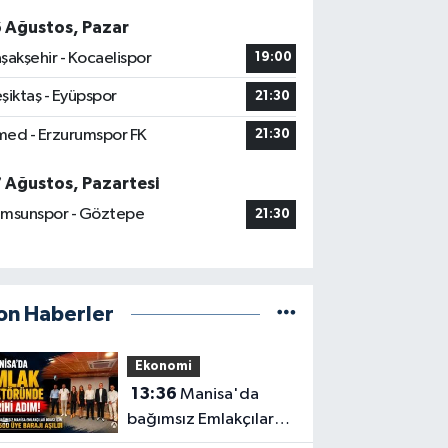
6 Ağustos, Pazar
şakşehir - Kocaelispor
19:00
şiktaş - Eyüpspor
21:30
ed - Erzurumspor FK
21:30
7 Ağustos, Pazartesi
msunspor - Göztepe
21:30
on Haberler
Ekonomi
13:36
Manisa'da
bağımsız Emlakçılar
Odası için 500 üye