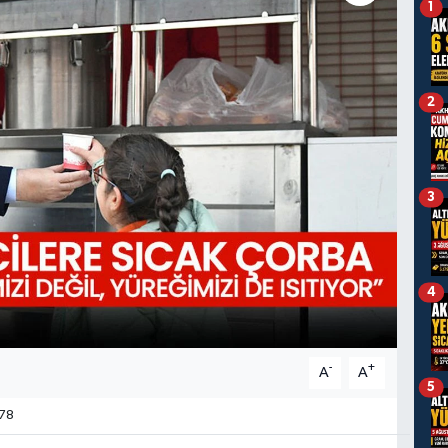
1
2
3
4
-
+
A
A
5
78