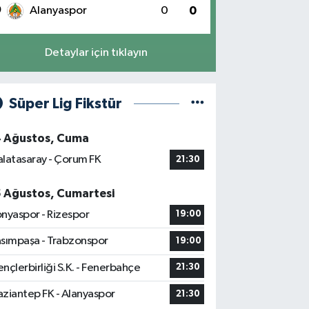
0
Alanyaspor
0
0
Detaylar için tıklayın
Süper Lig Fikstür
4 Ağustos, Cuma
latasaray - Çorum FK
21:30
5 Ağustos, Cumartesi
nyaspor - Rizespor
19:00
sımpaşa - Trabzonspor
19:00
nçlerbirliği S.K. - Fenerbahçe
21:30
ziantep FK - Alanyaspor
21:30