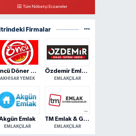
Tüm Nöbetçi Eczaneler
itrindeki Firmalar
Öncü Döner Akhisar
Özdemir Emlak Yatırım
AKHISAR YEMEK
EMLAKÇILAR
Akgün Emlak
TM Emlak & Gayrimenkul
EMLAKÇILAR
EMLAKÇILAR