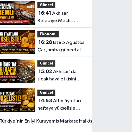
Güncel
barajı aşıldı
16:41
Akhisar
Belediye Meclisi
Ağustos ayı
Ekonomi
toplantısını
16:28
İşte 5 Ağustos
gerçekleştirdi
Çarşamba güncel altın
fiyatları
Güncel
15:02
Akhisar'da
sıcak hava etkisini
sürdürüyor! İşte 5
Güncel
günlük hava durumu
14:53
Altın fiyatları
haftaya yükselişle
başladı! İşte 3 Ağustos
Yerel Haber
güncel fiyatlar
14:40