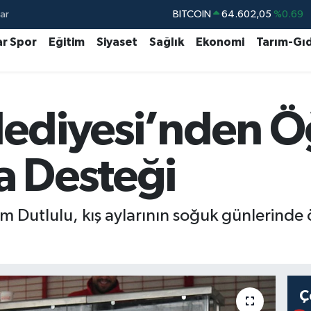
ar
DOLAR
47,6006
%0.06
EURO
55,0250
%0.02
ar Spor
Eğitim
Siyaset
Sağlık
Ekonomi
Tarım-Gı
STERLİN
64,2398
%0.2
GRAM ALTIN
6513.94
%0.32
lediyesi’nden Ö
BİST100
13.768
%48
BITCOIN
64.602,05
%0.69
a Desteği
m Dutlulu, kış aylarının soğuk günlerinde 
Ç