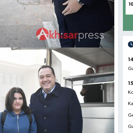
1
1
Ga
1
Ko
Ka
Ge
Ga