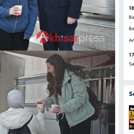
1
Ba
Be
Am
1
Sa
S