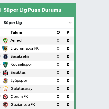
Süper Lig Puan Durumu
Süper Lig
#
Takım
O
P
1
Amed
0
0
2
Erzurumspor FK
0
0
3
Başakşehir
0
0
4
Kocaelispor
0
0
5
Beşiktaş
0
0
6
Eyüpspor
0
0
7
Galatasaray
0
0
8
Çorum FK
0
0
9
Gaziantep FK
0
0