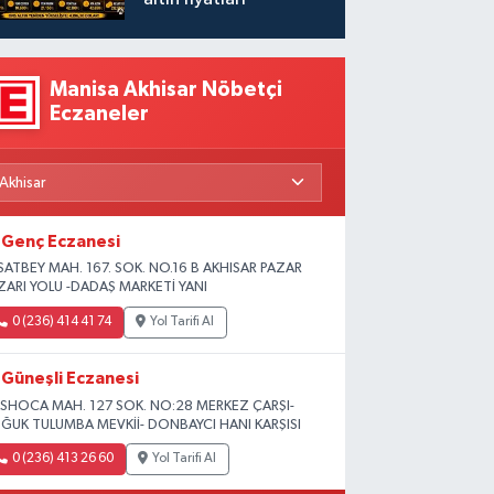
Manisa Akhisar Nöbetçi
Eczaneler
Genç Eczanesi
SATBEY MAH. 167. SOK. NO.16 B AKHISAR PAZAR
ZARI YOLU -DADAŞ MARKETİ YANI
0 (236) 414 41 74
Yol Tarifi Al
Güneşli Eczanesi
SHOCA MAH. 127 SOK. NO:28 MERKEZ ÇARŞI-
ĞUK TULUMBA MEVKİİ- DONBAYCI HANI KARŞISI
0 (236) 413 26 60
Yol Tarifi Al