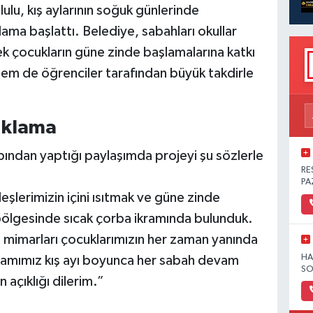
ulu, kış aylarının soğuk günlerinde
lama başlattı. Belediye, sabahları okullar
k çocukların güne zinde başlamalarına katkı
hem de öğrenciler tarafından büyük takdirle
ıklama
ından yaptığı paylaşımda projeyi şu sözlerle
RE
PA
şlerimizin içini ısıtmak ve güne zinde
 bölgesinde sıcak çorba ikramında bulunduk.
n mimarları çocuklarımızın her zaman yanında
HA
amımız kış ayı boyunca her sabah devam
SO
 açıklığı dilerim.”