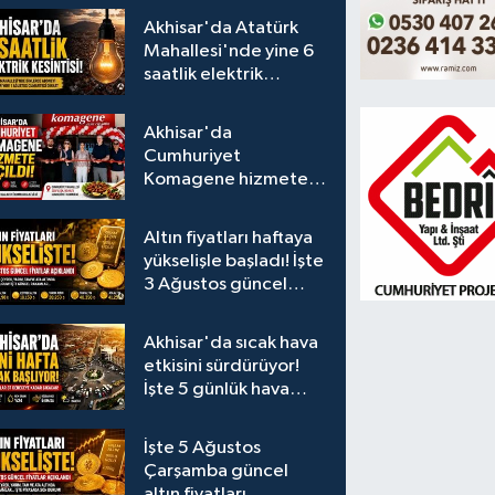
Akhisar'da Atatürk
Mahallesi'nde yine 6
saatlik elektrik
kesintisi
Akhisar'da
Cumhuriyet
Komagene hizmete
açıldı
Altın fiyatları haftaya
yükselişle başladı! İşte
3 Ağustos güncel
fiyatlar
Akhisar'da sıcak hava
etkisini sürdürüyor!
İşte 5 günlük hava
durumu
İşte 5 Ağustos
Çarşamba güncel
altın fiyatları