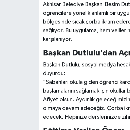
Akhisar Belediye Başkanı Besim Dutl
öğrencilere yönelik anlamlı bir uygu
Akhisar Emlak
bölgesinde sıcak çorba ikram edere
Ülke
sağlıyor. Bu uygulama, hem veliler 
karşılanıyor.
Etiketler
Başkan Dutlulu’dan Aç
Başkan Dutlulu, sosyal medya hesab
duyurdu:
“Sabahları okula giden öğrenci karde
başlamalarını sağlamak için okullar
Afiyet olsun. Aydınlık geleceğimizi
olmaya devam edeceğiz. Çorba ikr
edecek. Hepinize derslerinizde zihin