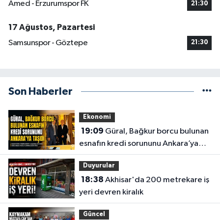
Amed - Erzurumspor FK
21:30
17 Ağustos, Pazartesi
Samsunspor - Göztepe
21:30
Son Haberler
Ekonomi
19:09
Güral, Bağkur borcu bulunan
esnafın kredi sorununu Ankara’ya
taşıdı
Duyurular
18:38
Akhisar'da 200 metrekare iş
yeri devren kiralık
Güncel