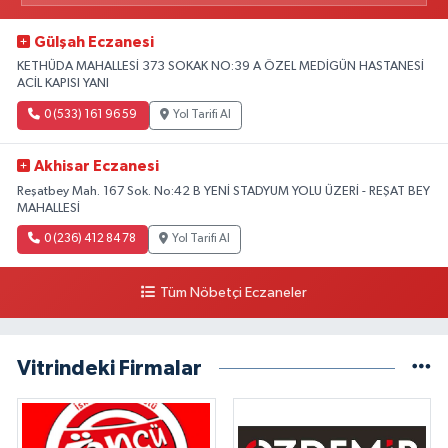
Gülşah Eczanesi
KETHÜDA MAHALLESİ 373 SOKAK NO:39 A ÖZEL MEDİGÜN HASTANESİ
ACİL KAPISI YANI
0 (533) 161 96 59
Yol Tarifi Al
Akhisar Eczanesi
Reşatbey Mah. 167 Sok. No:42 B YENİ STADYUM YOLU ÜZERİ - REŞAT BEY
MAHALLESİ
0 (236) 412 84 78
Yol Tarifi Al
Tüm Nöbetçi Eczaneler
Vitrindeki Firmalar