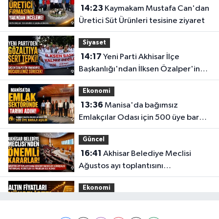
14:23
Kaymakam Mustafa Can'dan
Üretici Süt Ürünleri tesisine ziyaret
Siyaset
14:17
Yeni Parti Akhisar İlçe
Başkanlığı'ndan İlksen Özalper'in
gözaltına alınmasına tepki
Ekonomi
13:36
Manisa'da bağımsız
Emlakçılar Odası için 500 üye barajı
aşıldı
Güncel
16:41
Akhisar Belediye Meclisi
Ağustos ayı toplantısını
gerçekleştirdi
Ekonomi
16:28
İşte 5 Ağustos Çarşamba
güncel altın fiyatları