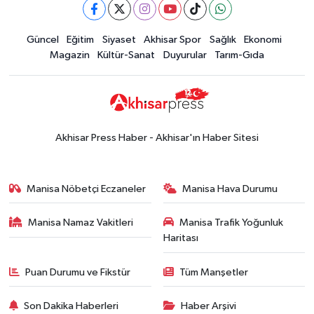
Güncel
Güncel
Eğitim
Siyaset
Akhisar Spor
Sağlık
Ekonomi
15:02
Akhisar'da sıcak hava etkisini
Magazin
Kültür-Sanat
Duyurular
Tarım-Gıda
sürdürüyor! İşte 5 günlük hava
durumu
Güncel
14:53
Altın fiyatları haftaya
yükselişle başladı! İşte 3 Ağustos
Akhisar Press Haber - Akhisar'ın Haber Sitesi
güncel fiyatlar
Yerel Haber
14:40
Türkiye'nin En İyi Kuruyemiş
Manisa Nöbetçi Eczaneler
Manisa Hava Durumu
Markası: Halktan
Manisa Namaz Vakitleri
Manisa Trafik Yoğunluk
Siyaset
Haritası
15:49
Erdelli Mahallesi sakinleri
Çanakkale'nin tarihini yerinde
Puan Durumu ve Fikstür
Tüm Manşetler
yaşadı
Yerel Haber
Son Dakika Haberleri
Haber Arşivi