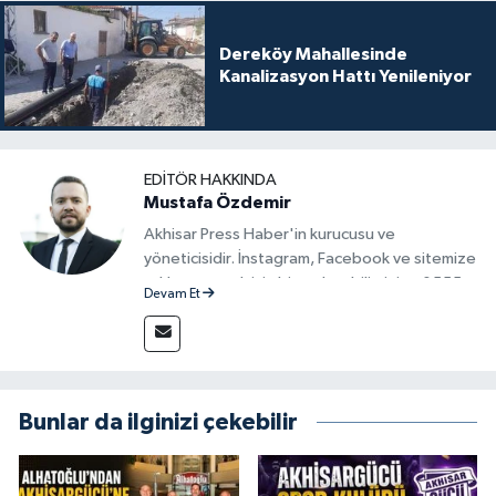
Dereköy Mahallesinde
Kanalizasyon Hattı Yenileniyor
EDITÖR HAKKINDA
Mustafa Özdemir
Akhisar Press Haber'in kurucusu ve
yöneticisidir. İnstagram, Facebook ve sitemize
reklam vermek için bize ulaşabilirsiniz - 0555
Devam Et
715 63 17
Bunlar da ilginizi çekebilir