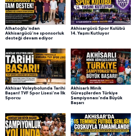
Alhatoğlu'ndan
Akhisargücü Spor Kulübü
Akhisargücü'ne sponsorluk
14. Yaşını Kutluyor
desteği devam ediyor
Akhisar Voleybolunda Tarihi
Akhisarlı Minik
Başarı! TVF Spor Lisesi'ne İlk
Güreşçilerden Türkiye
Sporcu
Şampiyonası'nda Büyük
Başarı