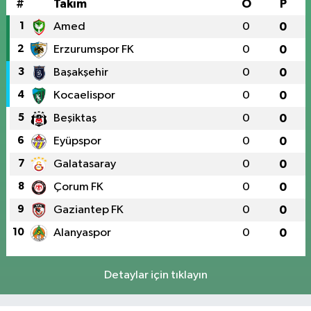
#
Takım
O
P
1
Amed
0
0
2
Erzurumspor FK
0
0
3
Başakşehir
0
0
4
Kocaelispor
0
0
5
Beşiktaş
0
0
6
Eyüpspor
0
0
7
Galatasaray
0
0
8
Çorum FK
0
0
9
Gaziantep FK
0
0
10
Alanyaspor
0
0
Detaylar için tıklayın