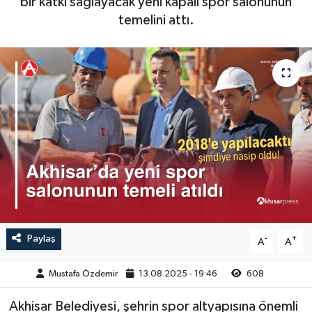
bir katkı sağlayacak yeni kapalı spor salonunun
temelini attı.
Magazin
Kadın
Duyurular
Duyurular
Teknoloji
Tarım-Gıda
Yerel Haber
Sektörel
Akhisar Emlak
Röportaj
Ülke
Dünya
Etiketler
Yaşam
Kadın
Paylaş
-
+
A
A
Teknoloji
Mustafa Özdemir
13.08.2025 - 19:46
608
Akhisar Belediyesi, şehrin spor altyapısına önemli
Yerel Haber