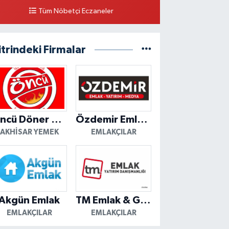
Tüm Nöbetçi Eczaneler
itrindeki Firmalar
Öncü Döner Akhisar
Özdemir Emlak Yatırım
AKHISAR YEMEK
EMLAKÇILAR
Akgün Emlak
TM Emlak & Gayrimenkul
EMLAKÇILAR
EMLAKÇILAR