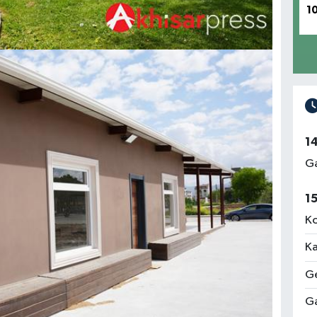
1
1
Ga
1
Ko
Ka
Ge
Ga