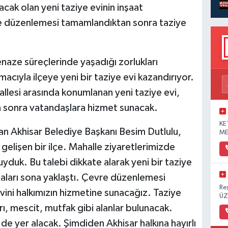
acak olan yeni taziye evinin inşaat
vre düzenlemesi tamamlandıktan sonra taziye
enaze süreçlerinde yaşadığı zorlukları
acıyla ilçeye yeni bir taziye evi kazandırıyor.
llesi arasında konumlanan yeni taziye evi,
sonra vatandaşlara hizmet sunacak.
KE
an Akhisar Belediye Başkanı Besim Dutlulu,
ME
elişen bir ilçe. Mahalle ziyaretlerimizde
duyduk. Bu talebi dikkate alarak yeni bir taziye
maları sona yaklaştı. Çevre düzenlemesi
Re
ini halkımızın hizmetine sunacağız. Taziye
ÜZ
rı, mescit, mutfak gibi alanlar bulunacak.
de yer alacak. Şimdiden Akhisar halkına hayırlı