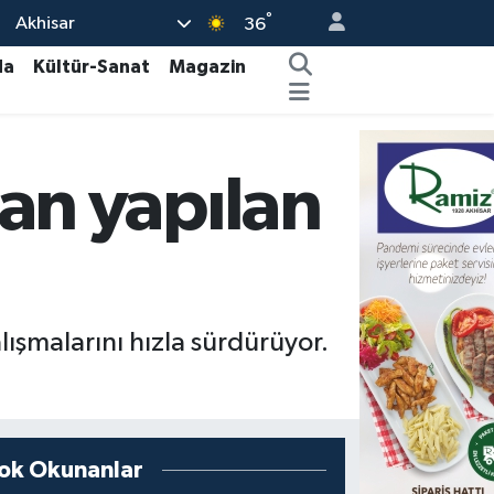
°
Akhisar
36
da
Kültür-Sanat
Magazin
dan yapılan
alışmalarını hızla sürdürüyor.
ok Okunanlar