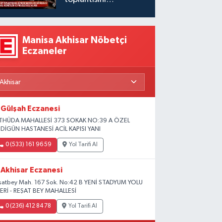
gerçekleştirdi
Manisa Akhisar Nöbetçi
Eczaneler
Gülşah Eczanesi
THÜDA MAHALLESİ 373 SOKAK NO:39 A ÖZEL
DİGÜN HASTANESİ ACİL KAPISI YANI
0 (533) 161 96 59
Yol Tarifi Al
Akhisar Eczanesi
şatbey Mah. 167 Sok. No:42 B YENİ STADYUM YOLU
ERİ - REŞAT BEY MAHALLESİ
0 (236) 412 84 78
Yol Tarifi Al