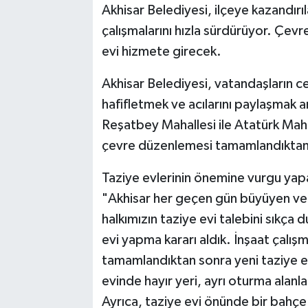
Akhisar Belediyesi, ilçeye kazandırıl
çalışmalarını hızla sürdürüyor. Çe
Akhisar Emlak
evi hizmete girecek.
Ülke
Akhisar Belediyesi, vatandaşların c
Etiketler
hafifletmek ve acılarını paylaşmak am
Reşatbey Mahallesi ile Atatürk Maha
çevre düzenlemesi tamamlandıktan 
Taziye evlerinin önemine vurgu yap
"Akhisar her geçen gün büyüyen ve g
halkımızın taziye evi talebini sıkça 
evi yapma kararı aldık. İnşaat çalış
tamamlandıktan sonra yeni taziye ev
evinde hayır yeri, ayrı oturma alanla
Ayrıca, taziye evi önünde bir bahçe 