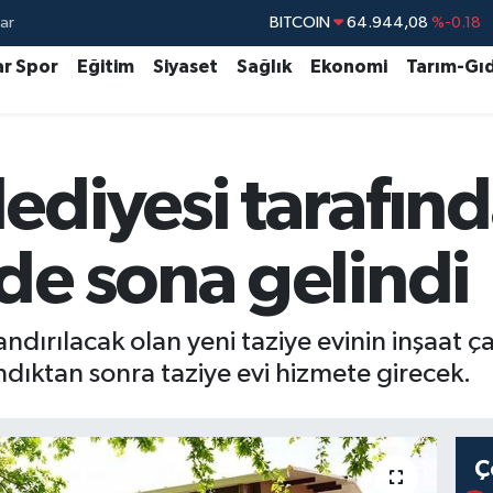
ar
DOLAR
47,7436
%0.18
EURO
55,2510
%0.32
ar Spor
Eğitim
Siyaset
Sağlık
Ekonomi
Tarım-Gı
STERLİN
64,4811
%0.38
GRAM ALTIN
6660.55
%0.03
ediyesi tarafın
BİST100
13.779
%-14
BITCOIN
64.944,08
%-0.18
de sona gelindi
andırılacak olan yeni taziye evinin inşaat ç
ıktan sonra taziye evi hizmete girecek.
Ç