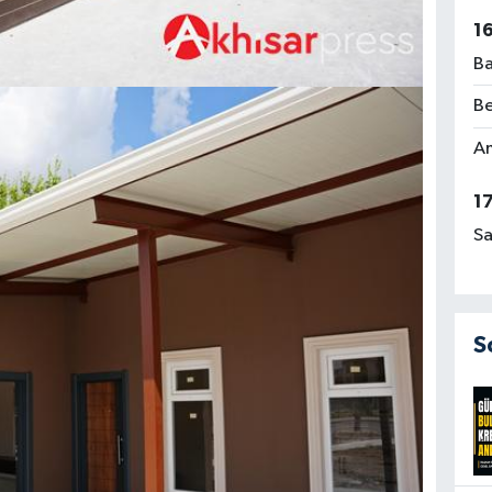
1
Ba
Be
Am
1
Sa
S