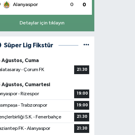
0
Alanyaspor
0
0
Detaylar için tıklayın
Süper Lig Fikstür
4 Ağustos, Cuma
latasaray - Çorum FK
21:30
5 Ağustos, Cumartesi
nyaspor - Rizespor
19:00
sımpaşa - Trabzonspor
19:00
nçlerbirliği S.K. - Fenerbahçe
21:30
ziantep FK - Alanyaspor
21:30