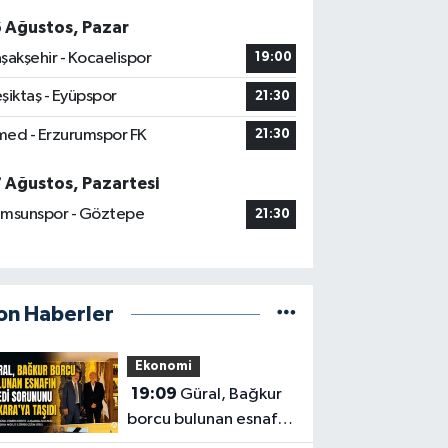
6 Ağustos, Pazar
şakşehir - Kocaelispor
19:00
şiktaş - Eyüpspor
21:30
ed - Erzurumspor FK
21:30
7 Ağustos, Pazartesi
msunspor - Göztepe
21:30
on Haberler
Ekonomi
19:09
Güral, Bağkur
borcu bulunan esnafın
kredi sorununu