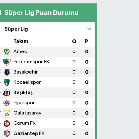
Süper Lig Puan Durumu
Süper Lig
#
Takım
O
P
1
Amed
0
0
2
Erzurumspor FK
0
0
3
Başakşehir
0
0
4
Kocaelispor
0
0
5
Beşiktaş
0
0
6
Eyüpspor
0
0
7
Galatasaray
0
0
8
Çorum FK
0
0
9
Gaziantep FK
0
0