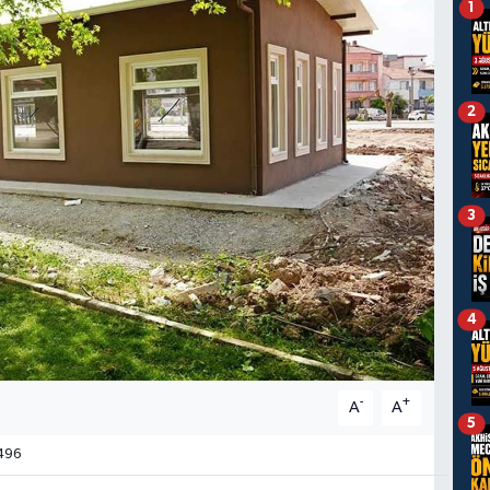
1
2
3
4
-
+
A
A
5
496