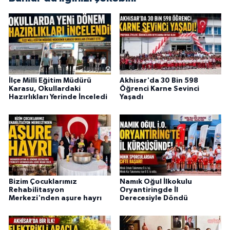
İlçe Milli Eğitim Müdürü
Akhisar'da 30 Bin 598
Karasu, Okullardaki
Öğrenci Karne Sevinci
Hazırlıkları Yerinde İnceledi
Yaşadı
Bizim Çocuklarımız
Namık Oğul İlkokulu
Rehabilitasyon
Oryantiringde İl
Merkezi'nden aşure hayrı
Derecesiyle Döndü