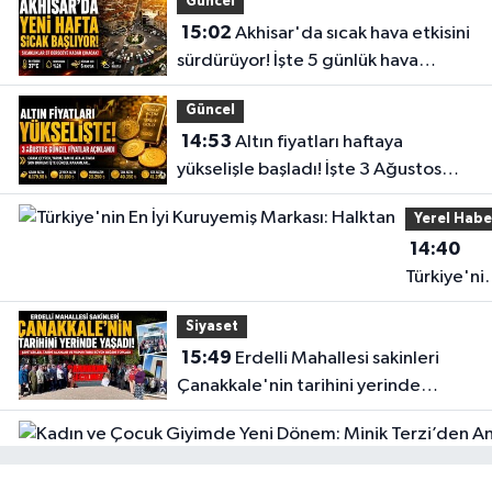
Güncel
15:02
Akhisar'da sıcak hava etkisini
sürdürüyor! İşte 5 günlük hava
durumu
Güncel
14:53
Altın fiyatları haftaya
yükselişle başladı! İşte 3 Ağustos
güncel fiyatlar
Yerel Habe
14:40
Türkiye'ni
En İyi
Siyaset
Kuruyemiş
15:49
Erdelli Mahallesi sakinleri
Markası:
Çanakkale'nin tarihini yerinde
Halktan
yaşadı