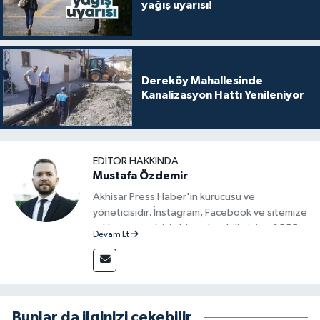
yağış uyarısı!
Dereköy Mahallesinde
Kanalizasyon Hattı Yenileniyor
EDITÖR HAKKINDA
Mustafa Özdemir
Akhisar Press Haber'in kurucusu ve
yöneticisidir. İnstagram, Facebook ve sitemize
reklam vermek için bize ulaşabilirsiniz - 0555
Devam Et
715 63 17
Bunlar da ilginizi çekebilir