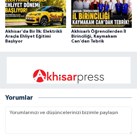
Akhisar’da Bir İlk: Elektrikli
Akhisarlı Öğrencilerden İl
Araçla Ehliyet Eğitimi
Birinciliği, Kaymakam
Başlıyor
Can’dan Tebrik
Yorumlar