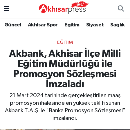
Güncel
Magazin
Güncel
Manisa Nöbetçi Eczaneler
Güncel
Akhisar Spor
Eğitim
Siyaset
Sağlık
Akhisar Spor
Kültür-Sanat
Eğitim
Manisa Hava Durumu
EĞITIM
Akbank, Akhisar İlçe Milli
Eğitim
Duyurular
Siyaset
Manisa Namaz Vakitleri
Eğitim Müdürlüğü ile
Siyaset
Tarım-Gıda
Akhisar Spor
Manisa Trafik Yoğunluk Haritası
Promosyon Sözleşmesi
Sağlık
Sektörel
Sağlık
Süper Lig Puan Durumu ve Fikstür
İmzaladı
21 Mart 2024 tarihinde gerçekleştirilen maaş
Ekonomi
Röportaj
Ekonomi
Tüm Manşetler
promosyon ihalesinde en yüksek teklifi sunan
Akbank T.A.Ş ile "Banka Promosyon Sözleşmesi"
Tarım-Gıda
Dünya
Magazin
Son Dakika Haberleri
imzalandı.
Kültür-Sanat
Yaşam
Kültür-Sanat
Haber Arşivi