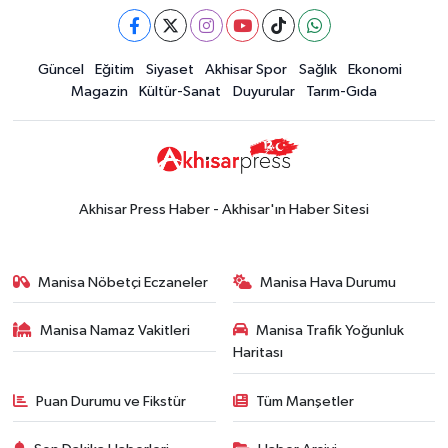
Güncel
Güncel
Eğitim
Siyaset
Akhisar Spor
Sağlık
Ekonomi
18:57
Akhisar'da Atatürk
Magazin
Kültür-Sanat
Duyurular
Tarım-Gıda
Mahallesi'nde yine 6 saatlik elektrik
kesintisi
Ekonomi
18:50
Akhisar'da Cumhuriyet
Komagene hizmete açıldı
Akhisar Press Haber - Akhisar'ın Haber Sitesi
Duyurular
15:24
Akhisar'da binlerce aboneyi
Manisa Nöbetçi Eczaneler
Manisa Hava Durumu
ilgilendiriyor! Cuma günü elektrik
kesintisi uygulanacak
Manisa Namaz Vakitleri
Manisa Trafik Yoğunluk
Akhisar Spor
Haritası
15:07
Alhatoğlu'ndan
Akhisargücü'ne sponsorluk desteği
Puan Durumu ve Fikstür
Tüm Manşetler
devam ediyor
Ekonomi