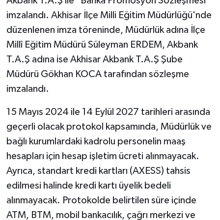
Akbank T.A.Ş ile "Banka Promosyon Sözleşmesi"
imzalandı. Akhisar İlçe Milli Eğitim Müdürlüğü'nde
Akhisar Emlak
düzenlenen imza töreninde, Müdürlük adına İlçe
Millî Eğitim Müdürü Süleyman ERDEM, Akbank
Ülke
T.A.Ş adına ise Akhisar Akbank T.A.Ş Şube
Etiketler
Müdürü Gökhan KOCA tarafından sözleşme
imzalandı.
15 Mayıs 2024 ile 14 Eylül 2027 tarihleri arasında
geçerli olacak protokol kapsamında, Müdürlük ve
bağlı kurumlardaki kadrolu personelin maaş
hesapları için hesap işletim ücreti alınmayacak.
Ayrıca, standart kredi kartları (AXESS) tahsis
edilmesi halinde kredi kartı üyelik bedeli
alınmayacak. Protokolde belirtilen süre içinde
ATM, BTM, mobil bankacılık, çağrı merkezi ve