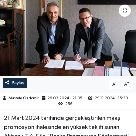
Magazin
Kadın
Duyurular
Duyurular
Teknoloji
Tarım-Gıda
Yerel Haber
Sektörel
Akhisar Emlak
Röportaj
Ülke
Dünya
Paylaş
-
+
A
A
Etiketler
Yaşam
Mustafa Özdemir
26.03.2024 - 21:35
29.11.2024 - 15:30
Kadın
256
21 Mart 2024 tarihinde gerçekleştirilen maaş
Teknoloji
promosyon ihalesinde en yüksek teklifi sunan
Yerel Haber