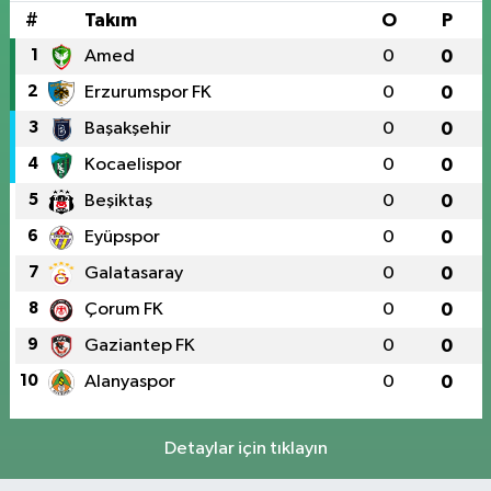
#
Takım
O
P
1
Amed
0
0
2
Erzurumspor FK
0
0
3
Başakşehir
0
0
4
Kocaelispor
0
0
5
Beşiktaş
0
0
6
Eyüpspor
0
0
7
Galatasaray
0
0
8
Çorum FK
0
0
9
Gaziantep FK
0
0
10
Alanyaspor
0
0
Detaylar için tıklayın