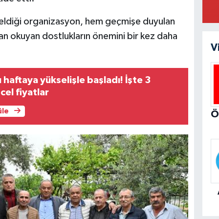
 geldiği organizasyon, hem geçmişe duyulan
an okuyan dostlukların önemini bir kez daha
V
rı haftaya yükselişle başladı! İşte 3
el fiyatlar
üle