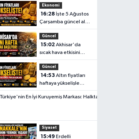
Ekonomi
toplantısını
16:28
İşte 5 Ağustos
gerçekleştirdi
Çarşamba güncel altın
fiyatları
Güncel
15:02
Akhisar'da
sıcak hava etkisini
sürdürüyor! İşte 5
Güncel
günlük hava durumu
14:53
Altın fiyatları
haftaya yükselişle
başladı! İşte 3 Ağustos
Yerel Haber
güncel fiyatlar
14:40
Türkiye'nin
En İyi
Siyaset
Kuruyemiş
15:49
Erdelli
Markası: