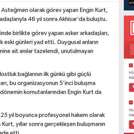
 Asteğmen olarak görev yapan Engin Kurt,
adaşlarıyla 46 yıl sonra Akhisar’da buluştu.
nde birlikte görev yapan asker arkadaşları,
k eski günleri yad etti. Duygusal anların
ine ait anılar tazelendi, unutulmayan
HÜ
stluk bağlarının ilk günkü gibi güçlü
KA
arı, bu organizasyonun 5’inci buluşma
e dönemin komutanlarından Engin Kurt da
Hü
k 25 yıl boyunca profesyonel hakem olarak
HA
Kurt, yıllar sonra gerçekleşen buluşmanın
ade etti.