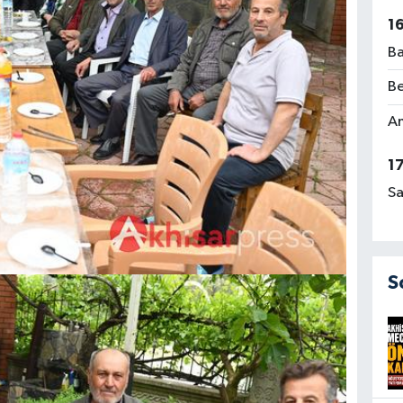
1
Ba
Be
Am
1
Sa
S