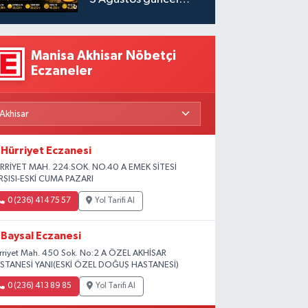
fiyatlar
Manisa Akhisar Nöbetçi
Eczaneler
Hürriyet Eczanesi
RRİYET MAH. 224.SOK. NO.40 A EMEK SİTESİ
RŞISI-ESKİ CUMA PAZARI
0 (236) 414 75 57
Yol Tarifi Al
Baysal Eczanesi
rriyet Mah. 450 Sok. No:2 A ÖZEL AKHİSAR
STANESİ YANI(ESKİ ÖZEL DOĞUŞ HASTANESİ)
0 (236) 413 89 85
Yol Tarifi Al