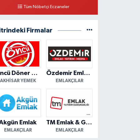
Tüm Nöbetçi Eczaneler
itrindeki Firmalar
Öncü Döner Akhisar
Özdemir Emlak Yatırım
AKHISAR YEMEK
EMLAKÇILAR
Akgün Emlak
TM Emlak & Gayrimenkul
EMLAKÇILAR
EMLAKÇILAR