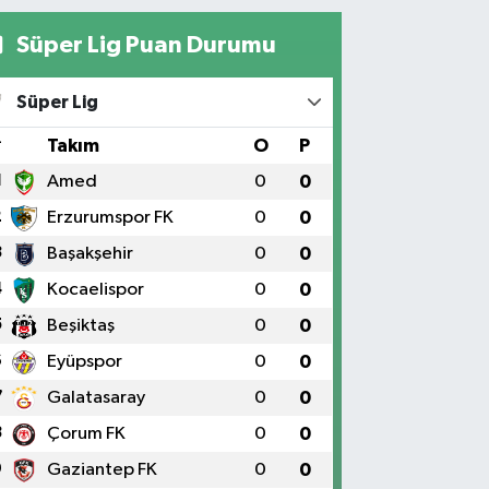
Süper Lig Puan Durumu
Süper Lig
#
Takım
O
P
1
Amed
0
0
2
Erzurumspor FK
0
0
3
Başakşehir
0
0
4
Kocaelispor
0
0
5
Beşiktaş
0
0
6
Eyüpspor
0
0
7
Galatasaray
0
0
8
Çorum FK
0
0
9
Gaziantep FK
0
0