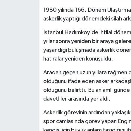
1980 yılında 166. Dönem Ulaştırma
Akhisar Emlak
askerlik yaptığı dönemdeki silah ark
Ülke
İstanbul Hadımköy’de ihtilal dönemi
yıllar sonra yeniden bir araya gelere
Etiketler
yaşandığı buluşmada askerlik dönem
hatıralar yeniden konuşuldu.
Aradan geçen uzun yıllara rağmen do
olduğunu ifade eden asker arkadaşl
olduğunu belirtti. Bu anlamlı günd
davetliler arasında yer aldı.
Askerlik görevinin ardından yaklaşı
spor camiasında görev yapan Engin 
kendisi için büyük anlam taşıdığını if