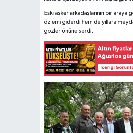
Eski asker arkadaşlarının bir araya
özlemi giderdi hem de yıllara meyd
gözler önüne serdi.
Altın fiyatla
Ağustos günc
İçeriği Görünt