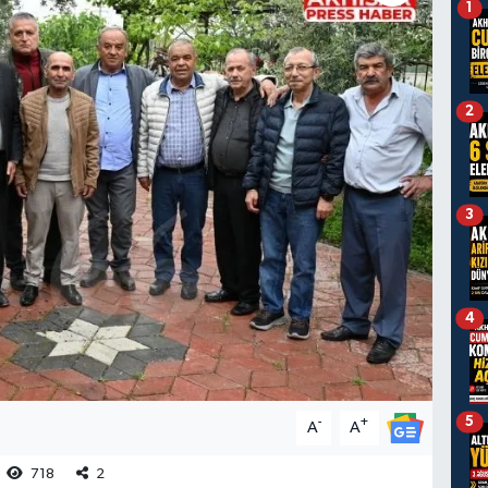
1
2
3
4
5
-
+
A
A
718
2