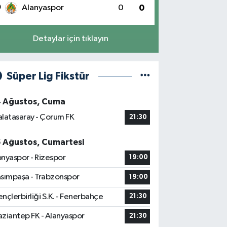
0
Alanyaspor
0
0
Detaylar için tıklayın
Süper Lig Fikstür
4 Ağustos, Cuma
latasaray - Çorum FK
21:30
5 Ağustos, Cumartesi
nyaspor - Rizespor
19:00
sımpaşa - Trabzonspor
19:00
nçlerbirliği S.K. - Fenerbahçe
21:30
ziantep FK - Alanyaspor
21:30