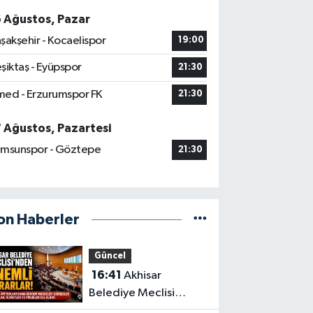
6 Ağustos, Pazar
şakşehir - Kocaelispor
19:00
şiktaş - Eyüpspor
21:30
ed - Erzurumspor FK
21:30
7 Ağustos, Pazartesi
msunspor - Göztepe
21:30
on Haberler
Güncel
16:41
Akhisar
Belediye Meclisi
Ağustos ayı