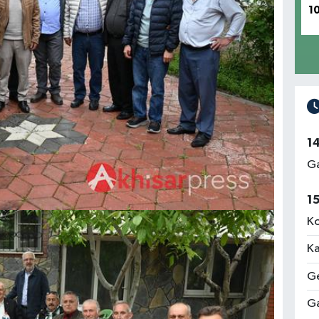
1
1
Ga
1
Ko
Ka
Ge
Ga