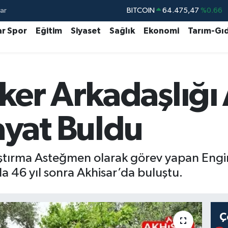
ar
DOLAR
47,5971
%0.05
EURO
55,1336
%0.18
ar Spor
Eğitim
Siyaset
Sağlık
Ekonomi
Tarım-Gı
STERLİN
64,2534
%0.22
GRAM ALTIN
6527.85
%0.54
sker Arkadaşlığı
BİST100
13.703
%0
BITCOIN
64.475,47
%0.66
yat Buldu
tırma Asteğmen olarak görev yapan Engin 
a 46 yıl sonra Akhisar’da buluştu.
Ç