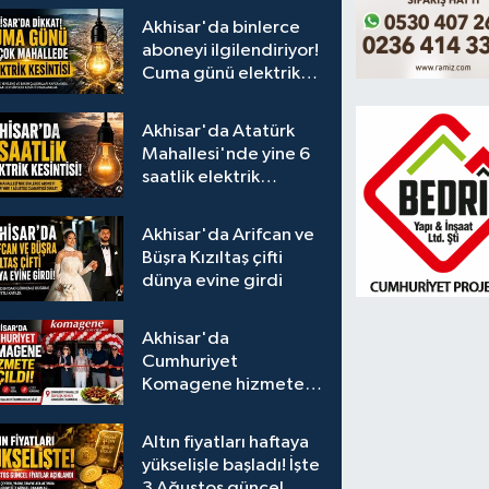
Akhisar'da binlerce
aboneyi ilgilendiriyor!
Cuma günü elektrik
kesintisi uygulanacak
Akhisar'da Atatürk
Mahallesi'nde yine 6
saatlik elektrik
kesintisi
Akhisar'da Arifcan ve
Büşra Kızıltaş çifti
dünya evine girdi
Akhisar'da
Cumhuriyet
Komagene hizmete
açıldı
Altın fiyatları haftaya
yükselişle başladı! İşte
3 Ağustos güncel