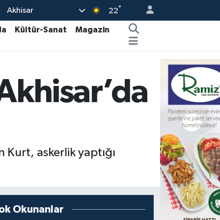
°
Akhisar
22
da
Kültür-Sanat
Magazin
 Akhisar’da
Kurt, askerlik yaptığı
ok Okunanlar