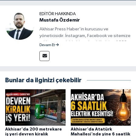
EDITÖR HAKKINDA
Mustafa Özdemir
Akhisar Press Haber'in kurucusu ve
yöneticisidir. İnstagram, Facebook ve sitemize
reklam vermek için bize ulaşabilirsiniz - 0555
Devam Et
715 63 17
Bunlar da ilginizi çekebilir
Akhisar'da 200 metrekare
Akhisar'da Atatürk
iş yeri devren kiralık
Mahallesi'nde yine 6 saatlik