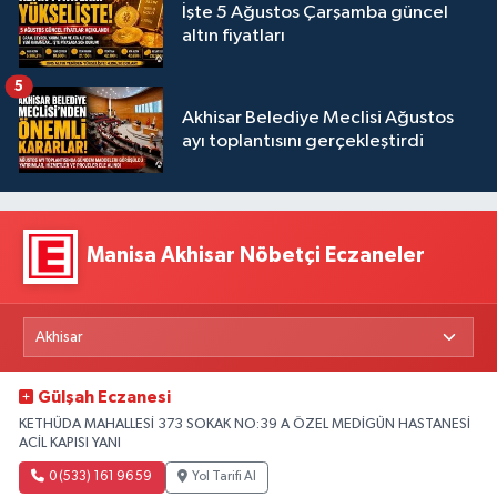
İşte 5 Ağustos Çarşamba güncel
altın fiyatları
5
Akhisar Belediye Meclisi Ağustos
ayı toplantısını gerçekleştirdi
Manisa Akhisar Nöbetçi Eczaneler
Gülşah Eczanesi
KETHÜDA MAHALLESİ 373 SOKAK NO:39 A ÖZEL MEDİGÜN HASTANESİ
ACİL KAPISI YANI
0 (533) 161 96 59
Yol Tarifi Al