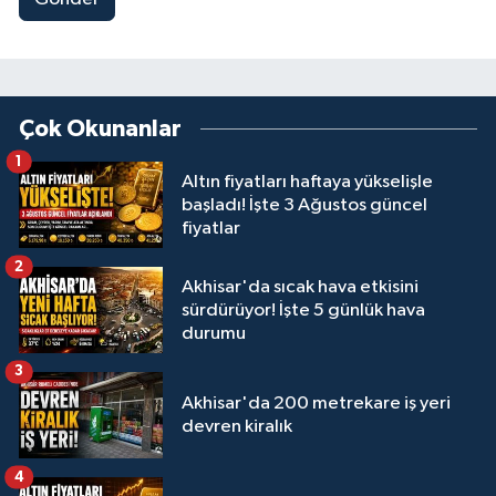
Çok Okunanlar
1
Altın fiyatları haftaya yükselişle
başladı! İşte 3 Ağustos güncel
fiyatlar
2
Akhisar'da sıcak hava etkisini
sürdürüyor! İşte 5 günlük hava
durumu
3
Akhisar'da 200 metrekare iş yeri
devren kiralık
4