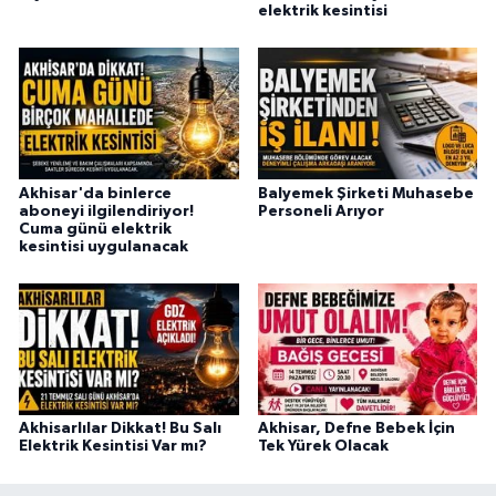
elektrik kesintisi
Akhisar'da binlerce
Balyemek Şirketi Muhasebe
aboneyi ilgilendiriyor!
Personeli Arıyor
Cuma günü elektrik
kesintisi uygulanacak
Akhisarlılar Dikkat! Bu Salı
Akhisar, Defne Bebek İçin
Elektrik Kesintisi Var mı?
Tek Yürek Olacak