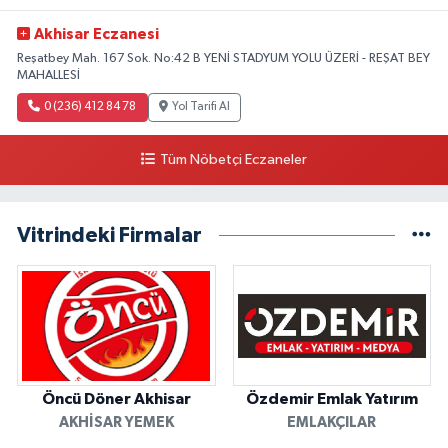
Akhisar Eczanesi
Reşatbey Mah. 167 Sok. No:42 B YENİ STADYUM YOLU ÜZERİ - REŞAT BEY
MAHALLESİ
0 (236) 412 84 78
Yol Tarifi Al
Tüm Nöbetçi Eczaneler
Vitrindeki Firmalar
Öncü Döner Akhisar
Özdemir Emlak Yatırım
AKHISAR YEMEK
EMLAKÇILAR