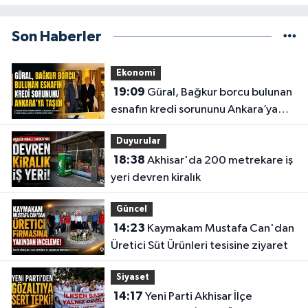
Son Haberler
Ekonomi
19:09
Güral, Bağkur borcu bulunan
esnafın kredi sorununu Ankara’ya
taşıdı
Duyurular
18:38
Akhisar'da 200 metrekare iş
yeri devren kiralık
Güncel
14:23
Kaymakam Mustafa Can'dan
Üretici Süt Ürünleri tesisine ziyaret
Siyaset
14:17
Yeni Parti Akhisar İlçe