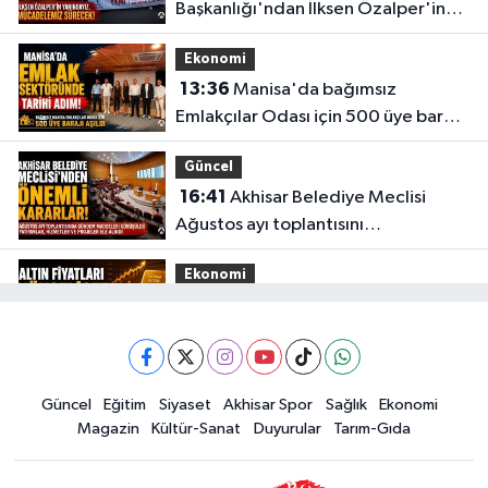
Başkanlığı'ndan İlksen Özalper'in
gözaltına alınmasına tepki
Ekonomi
13:36
Manisa'da bağımsız
Emlakçılar Odası için 500 üye barajı
aşıldı
Güncel
16:41
Akhisar Belediye Meclisi
Ağustos ayı toplantısını
gerçekleştirdi
Ekonomi
16:28
İşte 5 Ağustos Çarşamba
güncel altın fiyatları
Güncel
Güncel
Eğitim
Siyaset
Akhisar Spor
Sağlık
Ekonomi
15:02
Akhisar'da sıcak hava etkisini
Magazin
Kültür-Sanat
Duyurular
Tarım-Gıda
sürdürüyor! İşte 5 günlük hava
durumu