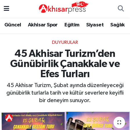
Güncel
Magazin
Güncel
Manisa Nöbetçi Eczaneler
Güncel
Akhisar Spor
Eğitim
Siyaset
Sağlık
Akhisar Spor
Kültür-Sanat
Eğitim
Manisa Hava Durumu
DUYURULAR
45 Akhisar Turizm’den
Eğitim
Duyurular
Siyaset
Manisa Namaz Vakitleri
Günübirlik Çanakkale ve
Siyaset
Tarım-Gıda
Akhisar Spor
Manisa Trafik Yoğunluk Haritası
Efes Turları
Sağlık
Sektörel
Sağlık
Süper Lig Puan Durumu ve Fikstür
45 Akhisar Turizm, Şubat ayında düzenleyeceği
günübirlik turlarla tarih ve kültür severlere keyifli
Ekonomi
Röportaj
Ekonomi
Tüm Manşetler
bir deneyim sunuyor.
Tarım-Gıda
Dünya
Magazin
Son Dakika Haberleri
Kültür-Sanat
Yaşam
Kültür-Sanat
Haber Arşivi