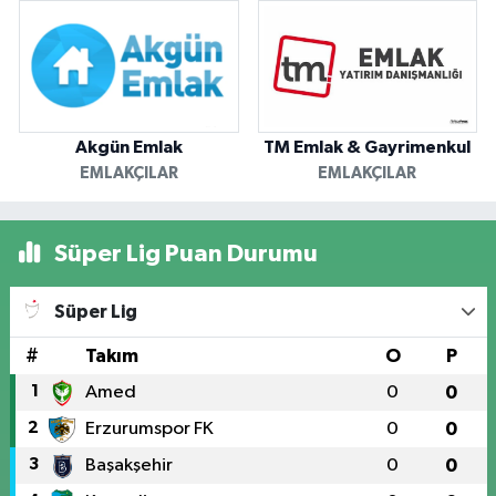
Akgün Emlak
TM Emlak & Gayrimenkul
EMLAKÇILAR
EMLAKÇILAR
Süper Lig Puan Durumu
Süper Lig
#
Takım
O
P
1
Amed
0
0
2
Erzurumspor FK
0
0
3
Başakşehir
0
0