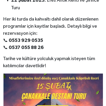
22 Şubat 2025:
Efes Antik Kenti ve Şirince
Turu
Akhisar Emlak
Her iki turda da kahvaltı dahil olarak düzenlenen
Ülke
programlar için kayıtlar başladı. Detaylı bilgi ve
rezervasyon için:
Etiketler
📞
0553 929 0535
📞
0537 055 88 26
Tarihe ve kültüre yolculuk yapmak isteyen tüm
katılımcılar davetlidir!