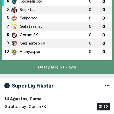
4
Kocaelispor
0
0
5
Beşiktaş
0
0
6
Eyüpspor
0
0
7
Galatasaray
0
0
8
Çorum FK
0
0
9
Gaziantep FK
0
0
10
Alanyaspor
0
0
Detaylar için tıklayın
Süper Lig Fikstür
14 Ağustos, Cuma
Galatasaray - Çorum FK
21:30