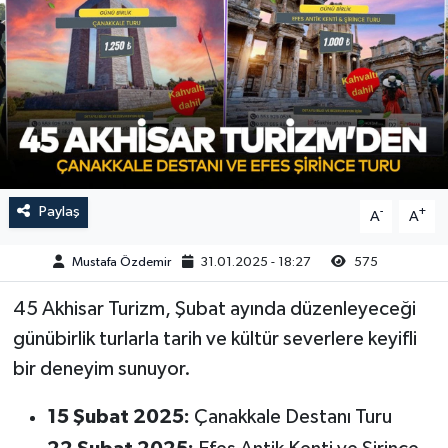
Magazin
Kadın
Duyurular
Duyurular
Teknoloji
Tarım-Gıda
Yerel Haber
Sektörel
Akhisar Emlak
Röportaj
Paylaş
-
+
A
A
Ülke
Dünya
Mustafa Özdemir
31.01.2025 - 18:27
575
Etiketler
Yaşam
45 Akhisar Turizm, Şubat ayında düzenleyeceği
günübirlik turlarla tarih ve kültür severlere keyifli
Kadın
bir deneyim sunuyor.
Teknoloji
15 Şubat 2025:
Çanakkale Destanı Turu
Yerel Haber