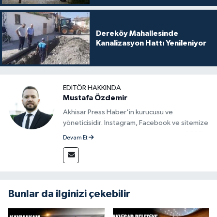
Dereköy Mahallesinde
Kanalizasyon Hattı Yenileniyor
EDITÖR HAKKINDA
Mustafa Özdemir
Akhisar Press Haber'in kurucusu ve
yöneticisidir. İnstagram, Facebook ve sitemize
reklam vermek için bize ulaşabilirsiniz - 0555
Devam Et
715 63 17
Bunlar da ilginizi çekebilir