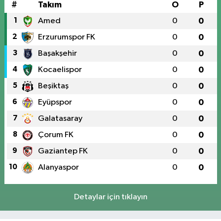
#
Takım
O
P
1
Amed
0
0
2
Erzurumspor FK
0
0
3
Başakşehir
0
0
4
Kocaelispor
0
0
5
Beşiktaş
0
0
6
Eyüpspor
0
0
7
Galatasaray
0
0
8
Çorum FK
0
0
9
Gaziantep FK
0
0
10
Alanyaspor
0
0
Detaylar için tıklayın