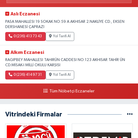
Aslı Eczanesi
PASA MAHALLESI 19 SOKAK NO:59 A AKHISAR 2.NAKLİYE CD., EKSEN
DERSHANESİ ÇAPRAZI
0 (236) 413 73 43
Yol Tarifi Al
Alkım Eczanesi
RAGIPBEY MAHALLESI TAHIRÜN CADDESI NO:123 AKHISAR TAHİR ÜN
CD.MİSAK-I MİLLİ OKULU KARŞISI
0 (236) 414 97 31
Yol Tarifi Al
Tüm Nöbetçi Eczaneler
Vitrindeki Firmalar