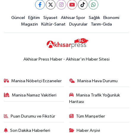
Güncel
Güncel
Eğitim
Siyaset
Akhisar Spor
Sağlık
Ekonomi
15:02
Akhisar'da sıcak hava etkisini
Magazin
Kültür-Sanat
Duyurular
Tarım-Gıda
sürdürüyor! İşte 5 günlük hava
durumu
Güncel
14:53
Altın fiyatları haftaya
yükselişle başladı! İşte 3 Ağustos
Akhisar Press Haber - Akhisar'ın Haber Sitesi
güncel fiyatlar
Yerel Haber
14:40
Türkiye'nin En İyi Kuruyemiş
Manisa Nöbetçi Eczaneler
Manisa Hava Durumu
Markası: Halktan
Manisa Namaz Vakitleri
Manisa Trafik Yoğunluk
Siyaset
Haritası
15:49
Erdelli Mahallesi sakinleri
Çanakkale'nin tarihini yerinde
Puan Durumu ve Fikstür
Tüm Manşetler
yaşadı
Yerel Haber
Son Dakika Haberleri
Haber Arşivi