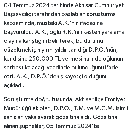
04 Temmuz 2024 tarihinde Akhisar Cumhuriyet
Akhisar Emlak
Başsavcılığı tarafından başlatılan soruşturma
kapsamında, müşteki A.K.'nın ifadesine
Ülke
başvuruldu. A.K., oğlu R.K.'nin kasten yaralama
olayına karıştığını belirterek, bu durumu
Etiketler
düzeltmek için yirmi yıldır tanıdığı D.P.Ö.'nün,
kendisine 250.000 TL vermesi halinde oğlunun
serbest kalacağı vaadinde bulunduğunu ifade
etti. A.K., D.P.Ö.'den şikayetçi olduğunu
açıkladı.
Soruşturma doğrultusunda, Akhisar İlçe Emniyet
Müdürlüğü ekipleri, D.P.Ö., T.M. ve M.C.M. isimli
şahısları yakalayarak gözaltına aldı. Gözaltına
alınan şüpheliler, 05 Temmuz 2024'te