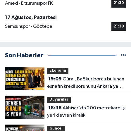
Amed - Erzurumspor FK
21:30
17 Ağustos, Pazartesi
Samsunspor - Göztepe
21:30
Son Haberler
Ekonomi
19:09
Güral, Bağkur borcu bulunan
esnafın kredi sorununu Ankara’ya
taşıdı
Duyurular
18:38
Akhisar'da 200 metrekare iş
yeri devren kiralık
Güncel