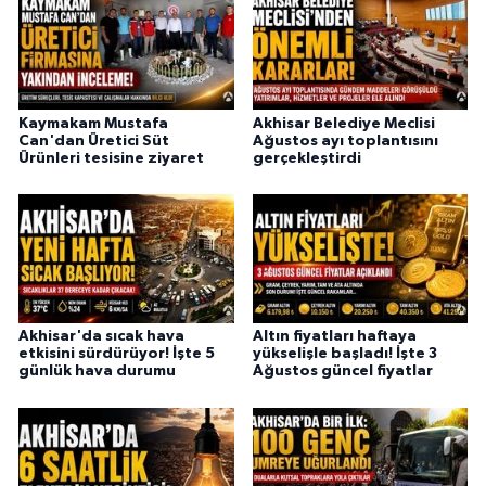
Kaymakam Mustafa
Akhisar Belediye Meclisi
Can'dan Üretici Süt
Ağustos ayı toplantısını
Ürünleri tesisine ziyaret
gerçekleştirdi
Akhisar'da sıcak hava
Altın fiyatları haftaya
etkisini sürdürüyor! İşte 5
yükselişle başladı! İşte 3
günlük hava durumu
Ağustos güncel fiyatlar