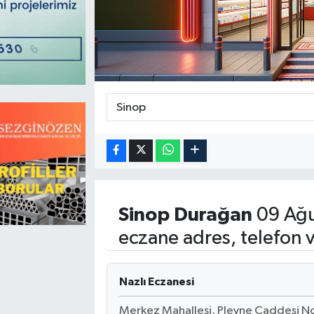
Magazin
Kadın
Duyurular
Duyurular
Teknoloji
Tarım-Gıda
Yerel Haber
Sektörel
Akhisar Emlak
Röportaj
Ülke
Dünya
Etiketler
Yaşam
Sinop
Durağan
09 Ağu
eczane adres, telefon 
Kadın
Teknoloji
Nazlı Eczanesi
Yerel Haber
Merkez Mahallesi, Plevne Caddesi N