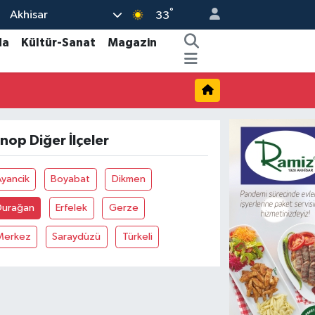
°
Akhisar
33
da
Kültür-Sanat
Magazin
inop Diğer İlçeler
yancik
Boyabat
Dikmen
Durağan
Erfelek
Gerze
Merkez
Saraydüzü
Türkeli