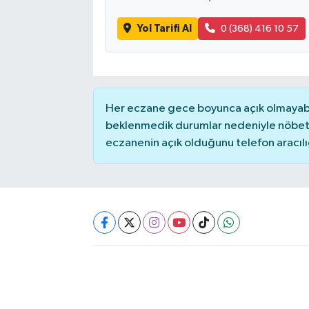
Yol Tarifi Al
0 (368) 416 10 57
Akhisar Emlak
Ülke
Etiketler
Her eczane gece boyunca açık olmayabili
beklenmedik durumlar nedeniyle nöbete
eczanenin açık olduğunu telefon aracılığıy