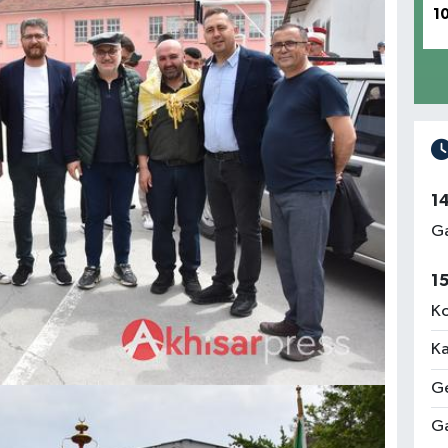
1
1
Ga
1
Ko
Ka
Ge
Ga