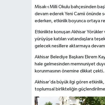
Misak-ı Milli Okulu bahçesinden ba
devam ederek Yeni Camii önünde sona
ederken, etkinlik boyunca ortaya ren
Etkinlikte konuşan Akhisar Yörükler
yürüyüşe katılan vatandaşlara teşe
gelecek nesillere aktarmaya devam 
Akhisar Belediye Başkanı Ekrem Kay
hale gelmesinden memnuniyet duydukl
korunmasının önemine dikkat çekti.
Akhisar’da büyük ilgi gören etkinlik
toplumsal birlikteliğin güçlendirilm