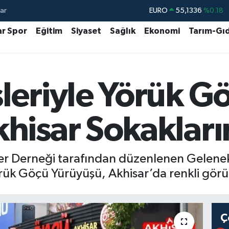
ar
STERLİN
64,2534
%0.22
GRAM ALTIN
6527.85
%0.54
ar Spor
Eğitim
Siyaset
Sağlık
Ekonomi
Tarım-Gı
BİST100
13.703
%0
BITCOIN
64.475,47
%0.66
leriyle Yörük G
DOLAR
47,5971
%0.05
EURO
55,1336
%0.18
hisar Sokakların
er Derneği tarafından düzenlenen Geleneks
örük Göçü Yürüyüşü, Akhisar’da renkli gör
Ç