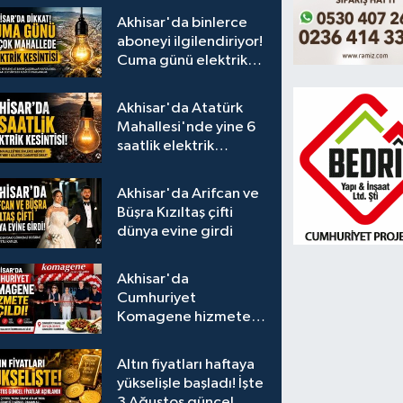
Akhisar'da binlerce
aboneyi ilgilendiriyor!
Cuma günü elektrik
kesintisi uygulanacak
Akhisar'da Atatürk
Mahallesi'nde yine 6
saatlik elektrik
kesintisi
Akhisar'da Arifcan ve
Büşra Kızıltaş çifti
dünya evine girdi
Akhisar'da
Cumhuriyet
Komagene hizmete
açıldı
Altın fiyatları haftaya
yükselişle başladı! İşte
3 Ağustos güncel