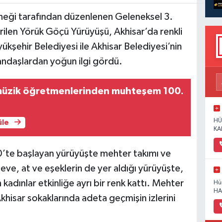
neği tarafından düzenlenen Geleneksel 3.
rilen Yörük Göçü Yürüyüşü, Akhisar’da renkli
kşehir Belediyesi ile Akhisar Belediyesi’nin
tandaşlardan yoğun ilgi gördü.
müzik öğretmenlerinden muhteşem 100.
HÜ
üle
KA
’te başlayan yürüyüşte mehter takımı ve
 Deve, at ve eşeklerin de yer aldığı yürüyüşte,
 kadınlar etkinliğe ayrı bir renk kattı. Mehter
Hü
HA
Akhisar sokaklarında adeta geçmişin izlerini