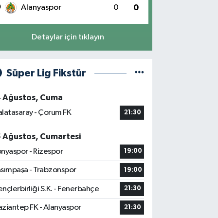
0
Alanyaspor
0
0
Detaylar için tıklayın
Süper Lig Fikstür
4 Ağustos, Cuma
latasaray - Çorum FK
21:30
5 Ağustos, Cumartesi
nyaspor - Rizespor
19:00
sımpaşa - Trabzonspor
19:00
nçlerbirliği S.K. - Fenerbahçe
21:30
ziantep FK - Alanyaspor
21:30