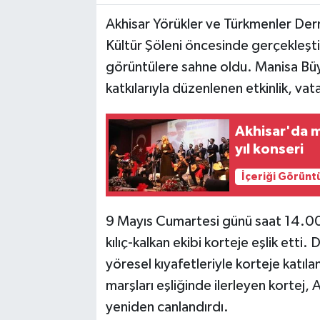
Akhisar Yörükler ve Türkmenler Der
Akhisar Emlak
Kültür Şöleni öncesinde gerçekleşti
görüntülere sahne oldu. Manisa Büyü
Ülke
katkılarıyla düzenlenen etkinlik, va
Etiketler
Akhisar'da 
yıl konseri
İçeriği Görünt
9 Mayıs Cumartesi günü saat 14.00
kılıç-kalkan ekibi korteje eşlik etti.
yöresel kıyafetleriyle korteje katılan
marşları eşliğinde ilerleyen kortej, 
yeniden canlandırdı.