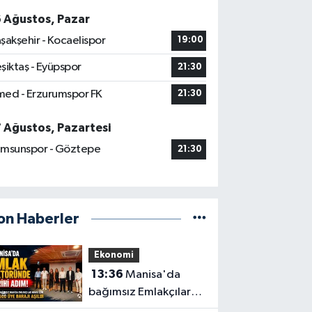
6 Ağustos, Pazar
şakşehir - Kocaelispor
19:00
şiktaş - Eyüpspor
21:30
ed - Erzurumspor FK
21:30
7 Ağustos, Pazartesi
msunspor - Göztepe
21:30
on Haberler
Ekonomi
13:36
Manisa'da
bağımsız Emlakçılar
Odası için 500 üye