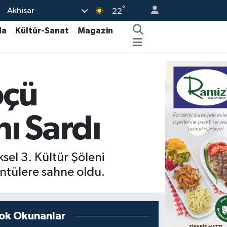
°
Akhisar
22
da
Kültür-Sanat
Magazin
öçü
ı Sardı
el 3. Kültür Şöleni
üntülere sahne oldu.
ok Okunanlar