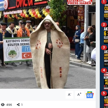
1
2
3
4
5
-
+
A
A
496
1