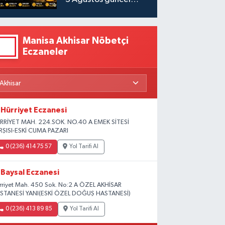
fiyatlar
Manisa Akhisar Nöbetçi
Eczaneler
Hürriyet Eczanesi
RRİYET MAH. 224.SOK. NO.40 A EMEK SİTESİ
RŞISI-ESKİ CUMA PAZARI
0 (236) 414 75 57
Yol Tarifi Al
Baysal Eczanesi
rriyet Mah. 450 Sok. No:2 A ÖZEL AKHİSAR
STANESİ YANI(ESKİ ÖZEL DOĞUŞ HASTANESİ)
0 (236) 413 89 85
Yol Tarifi Al