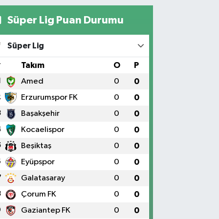
Süper Lig Puan Durumu
Süper Lig
#
Takım
O
P
1
Amed
0
0
2
Erzurumspor FK
0
0
3
Başakşehir
0
0
4
Kocaelispor
0
0
5
Beşiktaş
0
0
6
Eyüpspor
0
0
7
Galatasaray
0
0
8
Çorum FK
0
0
9
Gaziantep FK
0
0