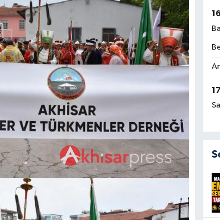
1
Ba
Be
Am
1
Sa
S