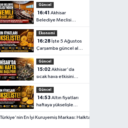
Güncel
barajı aşıldı
16:41
Akhisar
Belediye Meclisi
Ağustos ayı
Ekonomi
toplantısını
16:28
İşte 5 Ağustos
gerçekleştirdi
Çarşamba güncel altın
fiyatları
Güncel
15:02
Akhisar'da
sıcak hava etkisini
sürdürüyor! İşte 5
Güncel
günlük hava durumu
14:53
Altın fiyatları
haftaya yükselişle
başladı! İşte 3 Ağustos
Yerel Haber
güncel fiyatlar
14:40