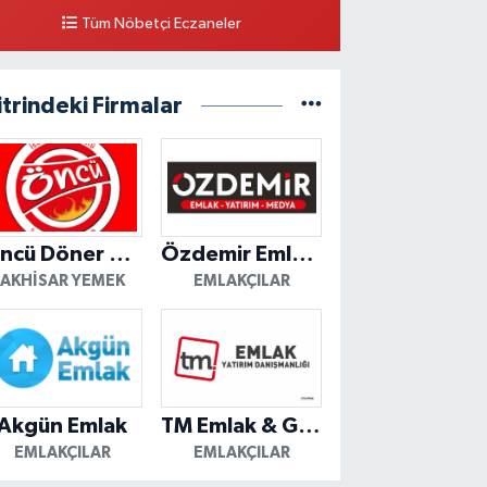
Tüm Nöbetçi Eczaneler
itrindeki Firmalar
Öncü Döner Akhisar
Özdemir Emlak Yatırım
AKHISAR YEMEK
EMLAKÇILAR
Akgün Emlak
TM Emlak & Gayrimenkul
EMLAKÇILAR
EMLAKÇILAR