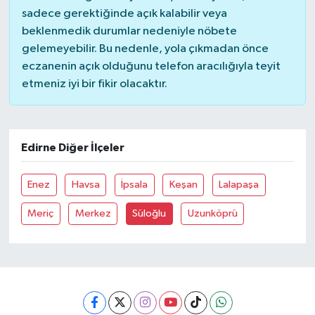
sadece gerektiğinde açık kalabilir veya
beklenmedik durumlar nedeniyle nöbete
Akhisar Emlak
gelemeyebilir. Bu nedenle, yola çıkmadan önce
eczanenin açık olduğunu telefon aracılığıyla teyit
Ülke
etmeniz iyi bir fikir olacaktır.
Etiketler
Edirne Diğer İlçeler
Enez
Havsa
İpsala
Keşan
Lalapaşa
Meriç
Merkez
Süloğlu
Uzunköprü