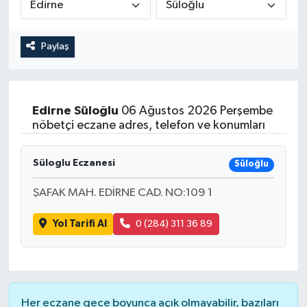
Magazin
Kadın
Duyurular
Paylaş
Duyurular
Teknoloji
Tarım-Gıda
Yerel Haber
Sektörel
Edirne
Süloğlu
06 Ağustos 2026 Perşembe
nöbetçi eczane adres, telefon ve konumları
Akhisar Emlak
Röportaj
Süloglu Eczanesi
Ülke
Dünya
Süloğlu
ŞAFAK MAH. EDİRNE CAD. NO:109 1
Etiketler
Yaşam
Yol Tarifi Al
0 (284) 311 36 89
Kadın
Teknoloji
Her eczane gece boyunca açık olmayabilir, bazıları
Yerel Haber