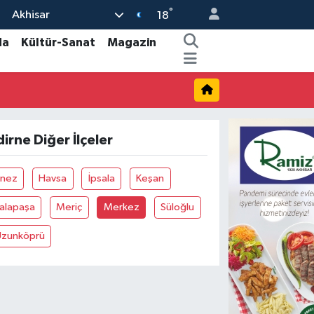
°
Akhisar
18
da
Kültür-Sanat
Magazin
dirne Diğer İlçeler
Enez
Havsa
İpsala
Keşan
Lalapaşa
Meriç
Merkez
Süloğlu
Uzunköprü