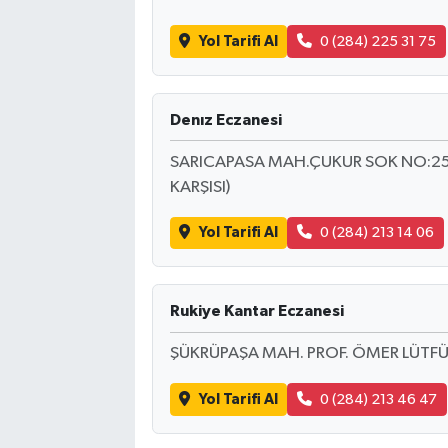
Yol Tarifi Al
0 (284) 225 31 75
Akhisar Emlak
Ülke
Denız Eczanesi
Etiketler
SARICAPASA MAH.ÇUKUR SOK NO:25 
KARŞISI)
Yol Tarifi Al
0 (284) 213 14 06
Rukiye Kantar Eczanesi
ŞÜKRÜPAŞA MAH. PROF. ÖMER LÜTFÜ
Yol Tarifi Al
0 (284) 213 46 47