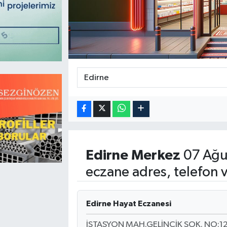
Magazin
Kadın
Duyurular
Duyurular
Teknoloji
Tarım-Gıda
Yerel Haber
Sektörel
Akhisar Emlak
Röportaj
Ülke
Dünya
Etiketler
Yaşam
Edirne
Merkez
07 Ağu
eczane adres, telefon 
Kadın
Teknoloji
Edirne Hayat Eczanesi
Yerel Haber
İSTASYON MAH.GELİNCİK SOK. NO:12