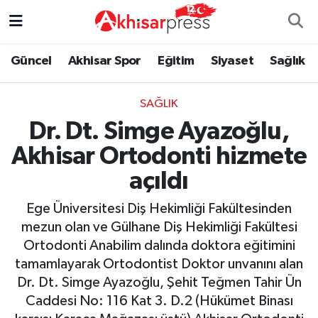
Güncel
Magazin
Güncel
Manisa Nöbetçi Eczaneler
Güncel
Akhisar Spor
Eğitim
Siyaset
Sağlık
Akhisar Spor
Kültür-Sanat
Eğitim
Manisa Hava Durumu
SAĞLIK
Dr. Dt. Simge Ayazoğlu,
Eğitim
Duyurular
Siyaset
Manisa Namaz Vakitleri
Akhisar Ortodonti hizmete
Siyaset
Tarım-Gıda
Akhisar Spor
Manisa Trafik Yoğunluk Haritası
açıldı
Sağlık
Sektörel
Sağlık
Süper Lig Puan Durumu ve Fikstür
Ege Üniversitesi Diş Hekimliği Fakültesinden
mezun olan ve Gülhane Diş Hekimliği Fakültesi
Ekonomi
Röportaj
Ekonomi
Tüm Manşetler
Ortodonti Anabilim dalında doktora eğitimini
tamamlayarak Ortodontist Doktor unvanını alan
Tarım-Gıda
Dünya
Magazin
Son Dakika Haberleri
Dr. Dt. Simge Ayazoğlu, Şehit Teğmen Tahir Ün
Caddesi No: 116 Kat 3. D.2 (Hükümet Binası
Kültür-Sanat
Yaşam
Kültür-Sanat
Haber Arşivi