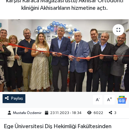
karşısı Karaca Mağazası üstü) Akhisar Ortodonti
kliniğini Akhisarlıların hizmetine açtı.
Magazin
Kadın
Duyurular
Duyurular
Teknoloji
Tarım-Gıda
Yerel Haber
Sektörel
Akhisar Emlak
Röportaj
Ülke
Dünya
Etiketler
Yaşam
Kadın
Paylaş
-
+
A
A
Teknoloji
Mustafa Özdemir
23.11.2023 - 18:34
6022
3
Ege Üniversitesi Diş Hekimliği Fakültesinden
Yerel Haber