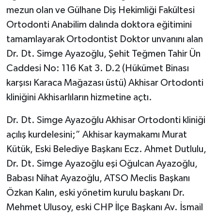
mezun olan ve Gülhane Diş Hekimliği Fakültesi
Akhisar Emlak
Ortodonti Anabilim dalında doktora eğitimini
tamamlayarak Ortodontist Doktor unvanını alan
Ülke
Dr. Dt. Simge Ayazoğlu, Şehit Teğmen Tahir Ün
Caddesi No: 116 Kat 3. D.2 (Hükümet Binası
Etiketler
karşısı Karaca Mağazası üstü) Akhisar Ortodonti
kliniğini Akhisarlıların hizmetine açtı.
Dr. Dt. Simge Ayazoğlu Akhisar Ortodonti kliniği
açılış kurdelesini;” Akhisar kaymakamı Murat
Kütük, Eski Belediye Başkanı Ecz. Ahmet Dutlulu,
Dr. Dt. Simge Ayazoğlu eşi Oğulcan Ayazoğlu,
Babası Nihat Ayazoğlu, ATSO Meclis Başkanı
Özkan Kalın, eski yönetim kurulu başkanı Dr.
Mehmet Ulusoy, eski CHP İlçe Başkanı Av. İsmail