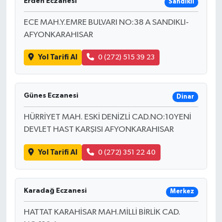
Erden Eczanesi
Sandıklı
ECE MAH.Y.EMRE BULVARI NO:38 A SANDIKLI-
Akhisar Emlak
AFYONKARAHISAR
Ülke
Yol Tarifi Al
0 (272) 515 39 23
Etiketler
Günes Eczanesi
Dinar
HÜRRİYET MAH. ESKİ DENİZLİ CAD.NO:10YENİ
DEVLET HAST KARŞISI AFYONKARAHISAR
Yol Tarifi Al
0 (272) 351 22 40
Karadağ Eczanesi
Merkez
HATTAT KARAHİSAR MAH.MİLLİ BİRLİK CAD.