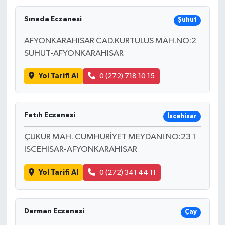
Sınada Eczanesi
Şuhut
AFYONKARAHISAR CAD.KURTULUS MAH.NO:2
SUHUT-AFYONKARAHISAR
Yol Tarifi Al
0 (272) 718 10 15
Fatıh Eczanesi
İscehisar
ÇUKUR MAH. CUMHURİYET MEYDANI NO:23 1
İSCEHİSAR-AFYONKARAHİSAR
Yol Tarifi Al
0 (272) 341 44 11
Derman Eczanesi
Çay