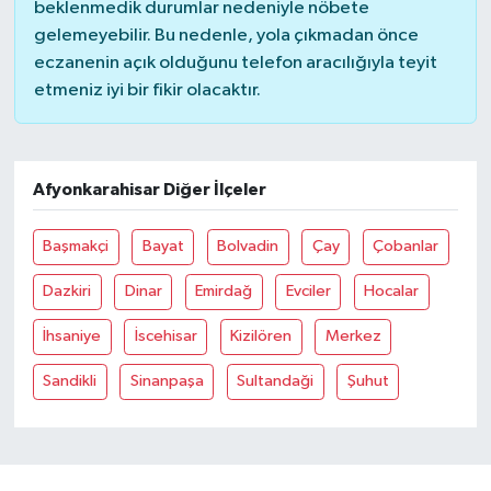
beklenmedik durumlar nedeniyle nöbete
gelemeyebilir. Bu nedenle, yola çıkmadan önce
eczanenin açık olduğunu telefon aracılığıyla teyit
etmeniz iyi bir fikir olacaktır.
Afyonkarahisar Diğer İlçeler
Başmakçi
Bayat
Bolvadin
Çay
Çobanlar
Dazkiri
Dinar
Emirdağ
Evciler
Hocalar
İhsaniye
İscehisar
Kizilören
Merkez
Sandikli
Sinanpaşa
Sultandaği
Şuhut