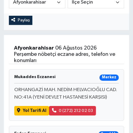
Magazin
Kadın
Duyurular
Paylaş
Duyurular
Teknoloji
Tarım-Gıda
Yerel Haber
Sektörel
Afyonkarahisar
06 Ağustos 2026
Perşembe nöbetçi eczane adres, telefon ve
Akhisar Emlak
Röportaj
konumları
Ülke
Dünya
Mukaddes Eczanesi
Merkez
Etiketler
Yaşam
ORHANGAZİ MAH. NEDİM HELVACIOĞLU CAD.
NO:41A (YENİ DEVLET HASTANESİ KARŞISI)
Kadın
Yol Tarifi Al
0 (272) 212 02 03
Teknoloji
Yerel Haber