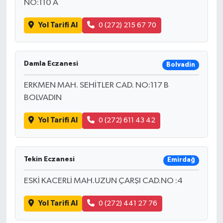
NO:110 A
Yol Tarifi Al
0 (272) 215 67 70
Damla Eczanesi
Bolvadin
ERKMEN MAH. SEHİTLER CAD. NO:117 B
BOLVADIN
Yol Tarifi Al
0 (272) 611 43 42
Tekin Eczanesi
Emirdağ
ESKİ KACERLİ MAH.UZUN ÇARŞI CAD.NO :4
Yol Tarifi Al
0 (272) 441 27 76