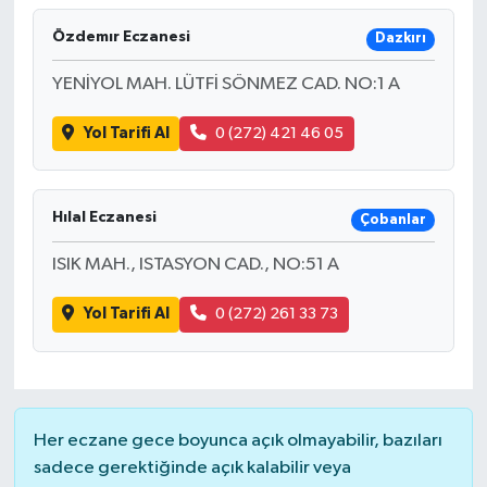
Özdemır Eczanesi
Dazkırı
YENİYOL MAH. LÜTFİ SÖNMEZ CAD. NO:1 A
Yol Tarifi Al
0 (272) 421 46 05
Hılal Eczanesi
Çobanlar
ISIK MAH., ISTASYON CAD., NO:51 A
Yol Tarifi Al
0 (272) 261 33 73
Her eczane gece boyunca açık olmayabilir, bazıları
sadece gerektiğinde açık kalabilir veya