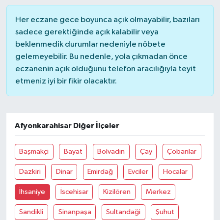
Her eczane gece boyunca açık olmayabilir, bazıları
Akhisar Emlak
sadece gerektiğinde açık kalabilir veya
beklenmedik durumlar nedeniyle nöbete
Ülke
gelemeyebilir. Bu nedenle, yola çıkmadan önce
eczanenin açık olduğunu telefon aracılığıyla teyit
Etiketler
etmeniz iyi bir fikir olacaktır.
Afyonkarahisar Diğer İlçeler
Başmakçi
Bayat
Bolvadin
Çay
Çobanlar
Dazkiri
Dinar
Emirdağ
Evciler
Hocalar
İhsaniye
İscehisar
Kizilören
Merkez
Sandikli
Sinanpaşa
Sultandaği
Şuhut