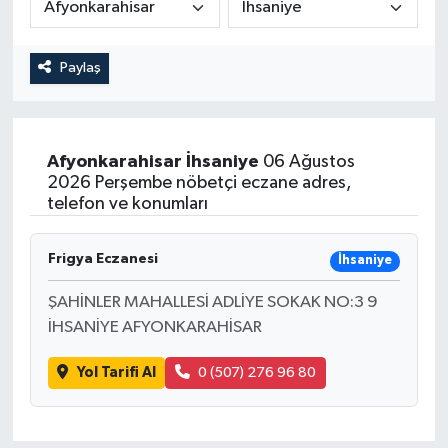
Magazin
Kadın
Duyurular
Paylaş
Duyurular
Teknoloji
Tarım-Gıda
Yerel Haber
Sektörel
Afyonkarahisar
İhsaniye
06 Ağustos
2026 Perşembe nöbetçi eczane adres,
Akhisar Emlak
Röportaj
telefon ve konumları
Ülke
Dünya
Frigya Eczanesi
İhsaniye
Etiketler
Yaşam
ŞAHİNLER MAHALLESİ ADLİYE SOKAK NO:3 9
İHSANİYE AFYONKARAHİSAR
Kadın
Yol Tarifi Al
0 (507) 276 96 80
Teknoloji
Yerel Haber