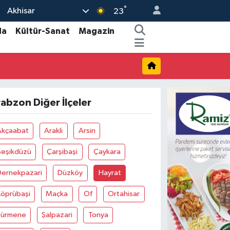
°
Akhisar
23
da
Kültür-Sanat
Magazin
rabzon Diğer İlçeler
Akçaabat
Arakli
Arsin
Beşikdüzü
Çarşibaşi
Çaykara
Dernekpazari
Düzköy
Hayrat
Köprübaşi
Maçka
Of
Ortahisar
Sürmene
Şalpazari
Tonya