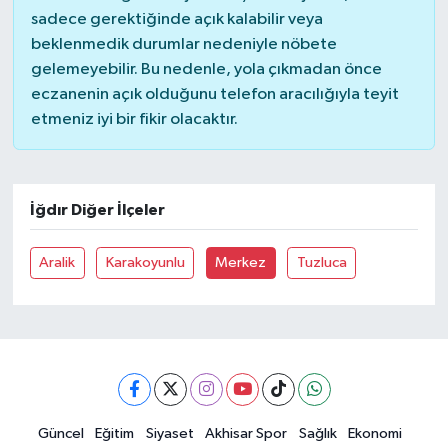
sadece gerektiğinde açık kalabilir veya
beklenmedik durumlar nedeniyle nöbete
Akhisar Emlak
gelemeyebilir. Bu nedenle, yola çıkmadan önce
eczanenin açık olduğunu telefon aracılığıyla teyit
Ülke
etmeniz iyi bir fikir olacaktır.
Etiketler
İğdır Diğer İlçeler
Aralik
Karakoyunlu
Merkez
Tuzluca
Güncel
Eğitim
Siyaset
Akhisar Spor
Sağlık
Ekonomi