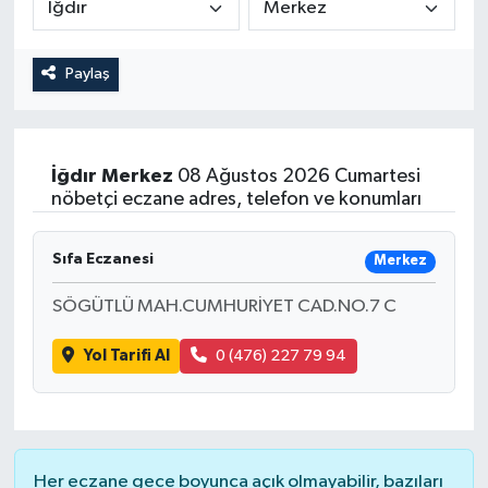
Magazin
Kadın
Duyurular
Paylaş
Duyurular
Teknoloji
Tarım-Gıda
Yerel Haber
Sektörel
İğdır
Merkez
08 Ağustos 2026 Cumartesi
nöbetçi eczane adres, telefon ve konumları
Akhisar Emlak
Röportaj
Sıfa Eczanesi
Ülke
Dünya
Merkez
SÖGÜTLÜ MAH.CUMHURİYET CAD.NO.7 C
Etiketler
Yaşam
Yol Tarifi Al
0 (476) 227 79 94
Kadın
Teknoloji
Her eczane gece boyunca açık olmayabilir, bazıları
Yerel Haber