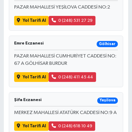
PAZAR MAHALLESİ YEŞİLOVA CADDESİ NO:2
Akhisar Emlak
Yol Tarifi Al
0 (248) 531 27 29
Ülke
Etiketler
Emre Eczanesi
Gölhisar
PAZAR MAHALLESİ CUMHURİYET CADDESİ NO:
67 A GÖLHİSAR BURDUR
Yol Tarifi Al
0 (248) 411 45 44
Şifa Eczanesi
Yeşilova
MERKEZ MAHALLESİ ATATÜRK CADDESİ NO:9 A
Yol Tarifi Al
0 (248) 618 10 49