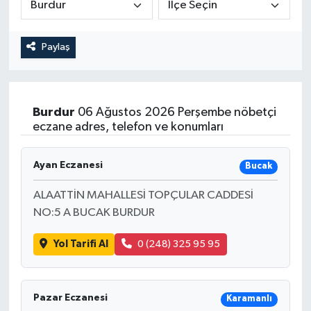
Magazin
Kadın
Duyurular
Paylaş
Duyurular
Teknoloji
Tarım-Gıda
Yerel Haber
Sektörel
Burdur
06 Ağustos 2026 Perşembe nöbetçi
eczane adres, telefon ve konumları
Akhisar Emlak
Röportaj
Ayan Eczanesi
Ülke
Dünya
Bucak
ALAATTİN MAHALLESİ TOPÇULAR CADDESİ
Etiketler
Yaşam
NO:5 A BUCAK BURDUR
Kadın
Yol Tarifi Al
0 (248) 325 95 95
Teknoloji
Pazar Eczanesi
Karamanlı
Yerel Haber