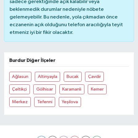
sadece gerektiğinde açık kalabilir veya
beklenmedik durumlar nedeniyle nöbete
gelemeyebilir. Bu nedenle, yola çıkmadan önce
eczanenin açık olduğunu telefon aracılığıyla teyit
etmeniz iyi bir fikir olacaktır.
Burdur Diğer İlçeler
Ağlasun
Altinyayla
Bucak
Çavdir
Çeltikçi
Gölhisar
Karamanli
Kemer
Merkez
Tefenni
Yeşilova