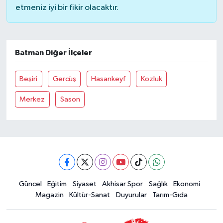
etmeniz iyi bir fikir olacaktır.
Batman Diğer İlçeler
Beşiri
Gercüş
Hasankeyf
Kozluk
Merkez
Sason
Güncel
Eğitim
Siyaset
Akhisar Spor
Sağlık
Ekonomi
Magazin
Kültür-Sanat
Duyurular
Tarım-Gıda