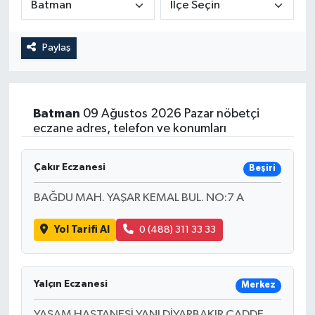
Magazin
Kadın
Duyurular
Paylaş
Duyurular
Teknoloji
Tarım-Gıda
Yerel Haber
Sektörel
Batman
09 Ağustos 2026 Pazar nöbetçi
eczane adres, telefon ve konumları
Akhisar Emlak
Röportaj
Çakır Eczanesi
Ülke
Dünya
Beşiri
BAĞDU MAH. YAŞAR KEMAL BUL. NO:7 A
Etiketler
Yaşam
Yol Tarifi Al
0 (488) 311 33 33
Kadın
Teknoloji
Yalçın Eczanesi
Merkez
Yerel Haber
YAŞAM HASTANESİ YANI DİYARBAKIR CADDE