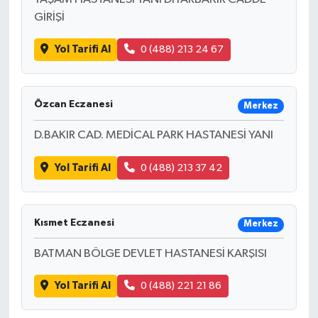
GİRİŞİ
Akhisar Emlak
Yol Tarifi Al
0 (488) 213 24 67
Ülke
Etiketler
Özcan Eczanesi
Merkez
D.BAKIR CAD. MEDİCAL PARK HASTANESİ YANI
Yol Tarifi Al
0 (488) 213 37 42
Kısmet Eczanesi
Merkez
BATMAN BÖLGE DEVLET HASTANESİ KARŞISI
Yol Tarifi Al
0 (488) 221 21 86