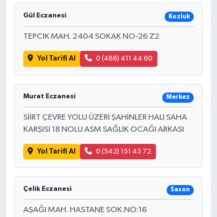
Gül Eczanesi
Kozluk
TEPCIK MAH. 2404 SOKAK NO-26 Z2
Yol Tarifi Al
0 (488) 411 44 60
Murat Eczanesi
Merkez
SİİRT ÇEVRE YOLU ÜZERİ ŞAHİNLER HALI SAHA
KARŞISI 18 NOLU ASM SAĞLIK OCAĞI ARKASI
Yol Tarifi Al
0 (542) 151 43 72
Çelik Eczanesi
Sason
AŞAĞI MAH. HASTANE SOK.NO:16