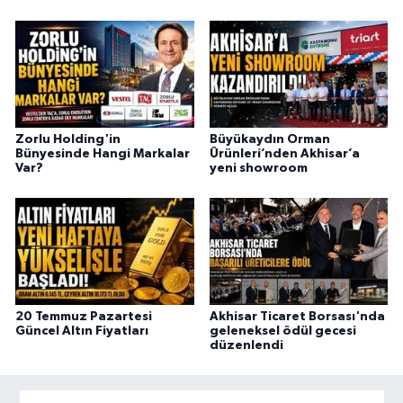
Zorlu Holding'in
Büyükaydın Orman
Bünyesinde Hangi Markalar
Ürünleri’nden Akhisar’a
Var?
yeni showroom
20 Temmuz Pazartesi
Akhisar Ticaret Borsası'nda
Güncel Altın Fiyatları
geleneksel ödül gecesi
düzenlendi