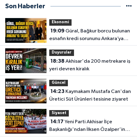
Son Haberler
0 (236) 515 11 52
Yol Tarifi Al
İkbal Eczanesi
Ekonomi
YEDİEYLÜL MAHALLESİ OĞUZ SOKAK NO:70 B ATATÜRK İLK ÖĞRETİM
19:09
Güral, Bağkur borcu bulunan
OKULU - BEŞYOL TAKSİ DURAĞI KARŞISI
esnafın kredi sorununu Ankara’ya
0 (236) 314 01 08
Yol Tarifi Al
taşıdı
Duyurular
Üstün Eczanesi
18:38
Akhisar'da 200 metrekare iş
ALTIEYLÜL MAH. HÜKÜMET CAD. NO:30 E
yeri devren kiralık
0 (236) 768 27 19
Yol Tarifi Al
Güncel
14:23
Kaymakam Mustafa Can'dan
Deva Eczanesi
Üretici Süt Ürünleri tesisine ziyaret
CAMICEDIT MAH. YUNUS EMRE CAD. NO:89 A PARK KAHVESİ KARŞISI
0 (236) 816 52 64
Yol Tarifi Al
Siyaset
14:17
Yeni Parti Akhisar İlçe
Egemen Eczanesi
Başkanlığı'ndan İlksen Özalper'in
CUMHURIYET MAHALLESI MENDERES CADDESİ NO:63 A KIZILELMA İLE