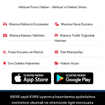
yükselişle başladı! İşte 3 Ağustos
Akhisar Press Haber - Akhisar'ın Haber Sitesi
güncel fiyatlar
Yerel Haber
14:40
Türkiye'nin En İyi Kuruyemiş
Manisa Nöbetçi Eczaneler
Manisa Hava Durumu
Markası: Halktan
Manisa Namaz Vakitleri
Manisa Trafik Yoğunluk
Siyaset
Haritası
15:49
Erdelli Mahallesi sakinleri
Çanakkale'nin tarihini yerinde
Puan Durumu ve Fikstür
Tüm Manşetler
yaşadı
Yerel Haber
Son Dakika Haberleri
Haber Arşivi
19:00
Kadın ve Çocuk Giyimde Yeni
Dönem: Minik Terzi’den Anne-
Çocuk Stilini Tamamlayan
Güncel
Koleksiyonlar
18:57
Akhisar'da Atatürk
Mahallesi'nde yine 6 saatlik elektrik
Copyright © Akhisar Press Haber 2012-2026 Her
6698 sayılı KVKK uyarınca hazırlanmış aydınlatma
RSS
hakkı saklıdır.
kesintisi
metnimizi okumak ve sitemizde ilgili mevzuata