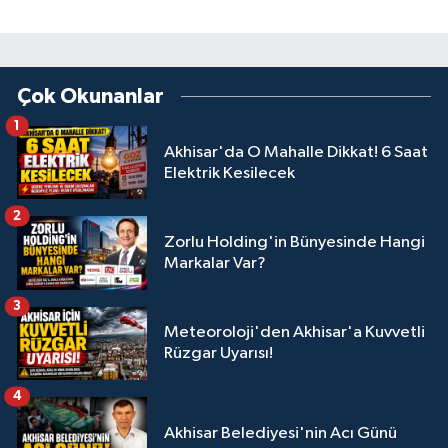
Çok Okunanlar
1
Akhisar'da O Mahalle Dikkat! 6 Saat
Elektrik Kesilecek
2
Zorlu Holding'in Bünyesinde Hangi
Markalar Var?
3
Meteoroloji'den Akhisar'a Kuvvetli
Rüzgar Uyarısı!
4
Akhisar Belediyesi'nin Acı Günü