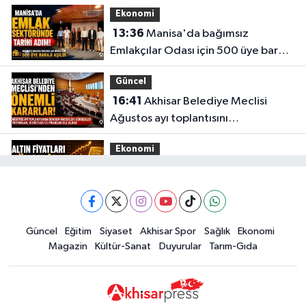
gözaltına alınmasına tepki
TRENYOLU ARASI
Ekonomi
0 (236) 715 52 32
Yol Tarifi Al
13:36
Manisa'da bağımsız
Emlakçılar Odası için 500 üye barajı
Gülden Eczanesi
aşıldı
NAMIK KEMAL MAHALLESI EVREN CADDESI NO:1 A KÖPRÜBASI-MANISA
Güncel
İŞ BANKASI YANI
16:41
Akhisar Belediye Meclisi
0 (236) 571 26 61
Yol Tarifi Al
Ağustos ayı toplantısını
gerçekleştirdi
Ekonomi
16:28
İşte 5 Ağustos Çarşamba
güncel altın fiyatları
Güncel
Güncel
Eğitim
Siyaset
Akhisar Spor
Sağlık
Ekonomi
15:02
Akhisar'da sıcak hava etkisini
Magazin
Kültür-Sanat
Duyurular
Tarım-Gıda
sürdürüyor! İşte 5 günlük hava
durumu
Güncel
14:53
Altın fiyatları haftaya