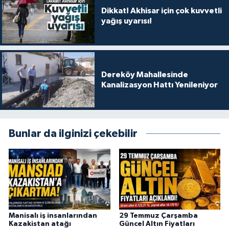
Dikkat! Akhisar için çok kuvvetli
yağış uyarısı!
Dereköy Mahallesinde
Kanalizasyon Hattı Yenileniyor
Bunlar da ilginizi çekebilir
Manisalı iş insanlarından
29 Temmuz Çarşamba
Kazakistan atağı
Güncel Altın Fiyatları