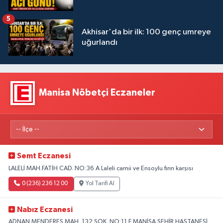
5
Akhisar'da bir ilk: 100 genç umreye
uğurlandı
Manisa Nöbetçi Eczaneler
Semt Eczanesi
LALELİ MAH.FATİH CAD. NO:36 A Laleli camii ve Ensoylu fırın karşısı
0 (236) 236 12 00
Yol Tarifi Al
Nabız Eczanesi
ADNAN MENDERES MAH. 132 SOK. NO:11 F MANİSA ŞEHİR HASTANESİ