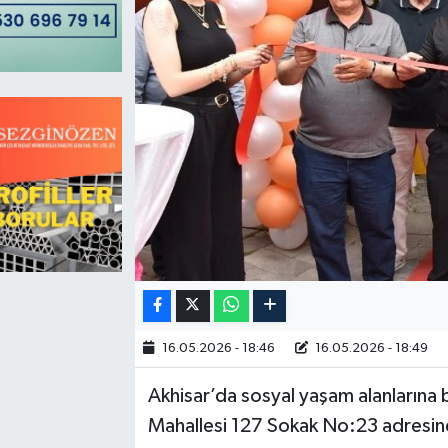
Magazin
Kadın
Duyurular
Duyurular
Teknoloji
Tarım-Gıda
Yerel Haber
Sektörel
Akhisar Emlak
Röportaj
Ülke
Dünya
Etiketler
Yaşam
Kadın
16.05.2026 - 18:46
16.05.2026 - 18:49
Teknoloji
Akhisar’da sosyal yaşam alanlarına b
Mahallesi 127 Sokak No:23 adresi
Yerel Haber