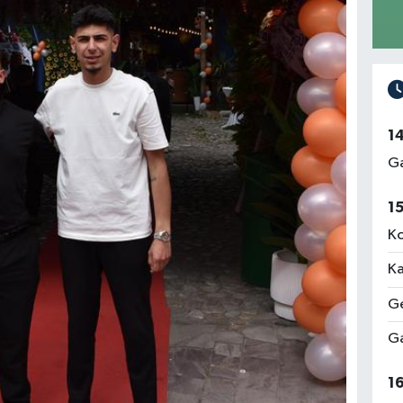
1
Ga
1
Ko
Ka
Ge
Ga
1