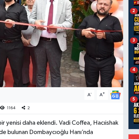
2
3
4
-
+
A
A
5
1164
2
ir yenisi daha eklendi. Vadi Coffea, Hacıishak
nde bulunan Dombaycıoğlu Hanı’nda