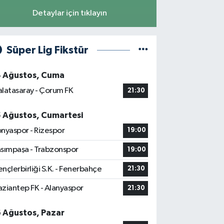
Detaylar için tıklayın
Süper Lig Fikstür
4 Ağustos, Cuma
latasaray - Çorum FK
21:30
5 Ağustos, Cumartesi
nyaspor - Rizespor
19:00
sımpaşa - Trabzonspor
19:00
nçlerbirliği S.K. - Fenerbahçe
21:30
ziantep FK - Alanyaspor
21:30
6 Ağustos, Pazar