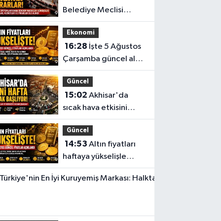
Belediye Meclisi
Ağustos ayı
Ekonomi
toplantısını
16:28
İşte 5 Ağustos
gerçekleştirdi
Çarşamba güncel altın
fiyatları
Güncel
15:02
Akhisar'da
sıcak hava etkisini
sürdürüyor! İşte 5
Güncel
günlük hava durumu
14:53
Altın fiyatları
haftaya yükselişle
başladı! İşte 3 Ağustos
Yerel Haber
güncel fiyatlar
14:40
Türkiye'nin
En İyi