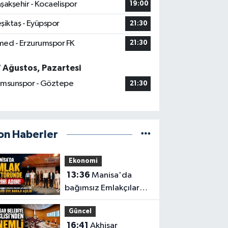
şakşehir - Kocaelispor
19:00
şiktaş - Eyüpspor
21:30
ed - Erzurumspor FK
21:30
7 Ağustos, Pazartesi
msunspor - Göztepe
21:30
on Haberler
Ekonomi
13:36
Manisa'da
bağımsız Emlakçılar
Odası için 500 üye
Güncel
barajı aşıldı
16:41
Akhisar