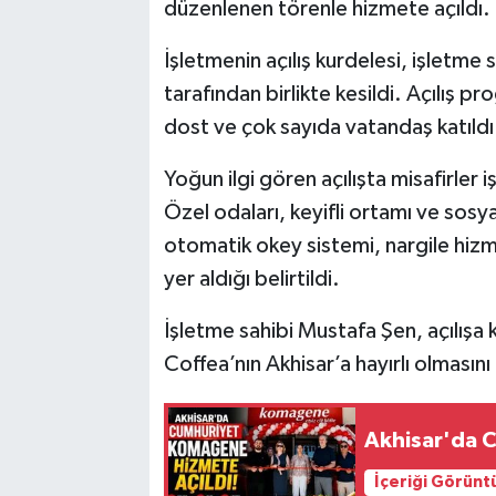
düzenlenen törenle hizmete açıldı.
Akhisar Emlak
İşletmenin açılış kurdelesi, işletme
tarafından birlikte kesildi. Açılış pro
Ülke
dost ve çok sayıda vatandaş katıldı
Etiketler
Yoğun ilgi gören açılışta misafirler 
Özel odaları, keyifli ortamı ve sosy
otomatik okey sistemi, nargile hizme
yer aldığı belirtildi.
İşletme sahibi Mustafa Şen, açılışa 
Coffea’nın Akhisar’a hayırlı olmasını 
Akhisar'da 
İçeriği Görünt