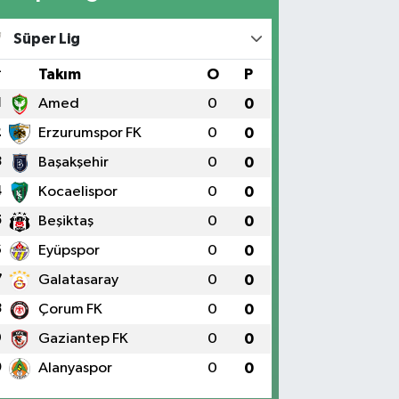
Süper Lig
#
Takım
O
P
1
Amed
0
0
2
Erzurumspor FK
0
0
3
Başakşehir
0
0
4
Kocaelispor
0
0
5
Beşiktaş
0
0
6
Eyüpspor
0
0
7
Galatasaray
0
0
8
Çorum FK
0
0
9
Gaziantep FK
0
0
0
Alanyaspor
0
0