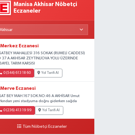
Manisa Akhisar Nöbetçi
Eczaneler
Merkez Eczanesi
ŞATBEY MAHALLESİ 316 SOKAK (RUMELİ CADDESİ)
 37 A AKHİSAR ZEYTİNLİOVA YOLU ÜZERİNDE
BAYEL TARIM KARŞISI
0 (544) 613 18 60
Yol Tarifi Al
Merve Eczanesi
ŞAT BEY MAH.167 SOK.NO:46 A AKHİSAR Umut
rkından yeni stadyuma doğru giderken sağda
0 (236) 413 19 99
Yol Tarifi Al
Tüm Nöbetçi Eczaneler