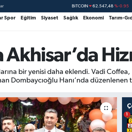
ar
DOLAR
47,5391
%0.05
EURO
54,7783
%-0.08
ar Spor
Eğitim
Siyaset
Sağlık
Ekonomi
Tarım-Gı
STERLİN
63,9310
%-0.38
GRAM ALTIN
6201.28
%0.42
a Akhisar’da Hiz
BİST100
13.386
%-53
BITCOIN
62.547,48
%-0.95
arına bir yenisi daha eklendi. Vadi Coffea,
an Dombaycıoğlu Hanı’nda düzenlenen tö
Ç
1