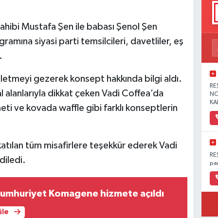
 sahibi Mustafa Şen ile babası Şenol Şen
gramına siyasi parti temsilcileri, davetliler, eş
.
işletmeyi gezerek konsept hakkında bilgi aldı.
RE
al alanlarıyla dikkat çeken Vadi Coffea’da
NO
KA
ti ve kovada waffle gibi farklı konseptlerin
katılan tüm misafirlere teşekkür ederek Vadi
RE
diledi.
pa
Cumhuriyet Komagene hizmete açıldı
üle