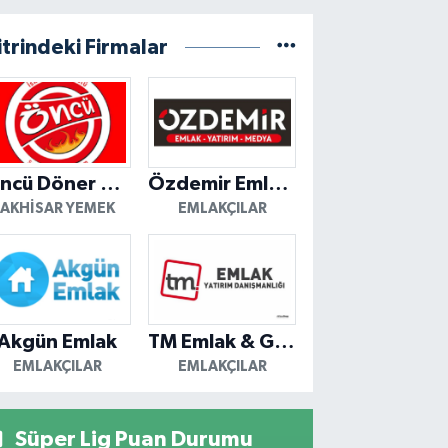
itrindeki Firmalar
Öncü Döner Akhisar
Özdemir Emlak Yatırım
AKHISAR YEMEK
EMLAKÇILAR
Akgün Emlak
TM Emlak & Gayrimenkul
EMLAKÇILAR
EMLAKÇILAR
Süper Lig Puan Durumu