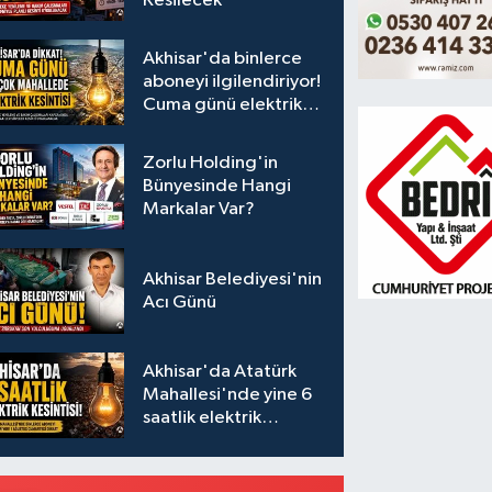
Kesilecek
Akhisar'da binlerce
aboneyi ilgilendiriyor!
Cuma günü elektrik
kesintisi uygulanacak
Zorlu Holding'in
Bünyesinde Hangi
Markalar Var?
Akhisar Belediyesi'nin
Acı Günü
Akhisar'da Atatürk
Mahallesi'nde yine 6
saatlik elektrik
kesintisi