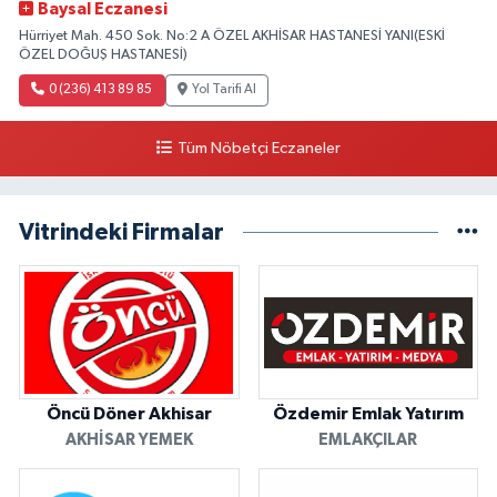
Baysal Eczanesi
Hürriyet Mah. 450 Sok. No:2 A ÖZEL AKHİSAR HASTANESİ YANI(ESKİ
ÖZEL DOĞUŞ HASTANESİ)
0 (236) 413 89 85
Yol Tarifi Al
Tüm Nöbetçi Eczaneler
Vitrindeki Firmalar
Öncü Döner Akhisar
Özdemir Emlak Yatırım
AKHISAR YEMEK
EMLAKÇILAR