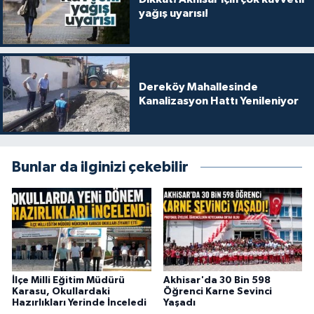
yağış uyarısı!
Dereköy Mahallesinde
Kanalizasyon Hattı Yenileniyor
Bunlar da ilginizi çekebilir
İlçe Milli Eğitim Müdürü
Akhisar'da 30 Bin 598
Karasu, Okullardaki
Öğrenci Karne Sevinci
Hazırlıkları Yerinde İnceledi
Yaşadı