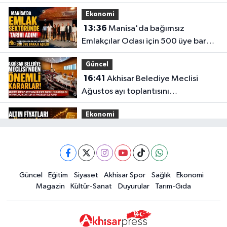
gözaltına alınmasına tepki
Ekonomi
13:36
Manisa'da bağımsız
Emlakçılar Odası için 500 üye barajı
aşıldı
Güncel
16:41
Akhisar Belediye Meclisi
Ağustos ayı toplantısını
gerçekleştirdi
Ekonomi
16:28
İşte 5 Ağustos Çarşamba
güncel altın fiyatları
Güncel
Güncel
Eğitim
Siyaset
Akhisar Spor
Sağlık
Ekonomi
15:02
Akhisar'da sıcak hava etkisini
Magazin
Kültür-Sanat
Duyurular
Tarım-Gıda
sürdürüyor! İşte 5 günlük hava
durumu
Güncel