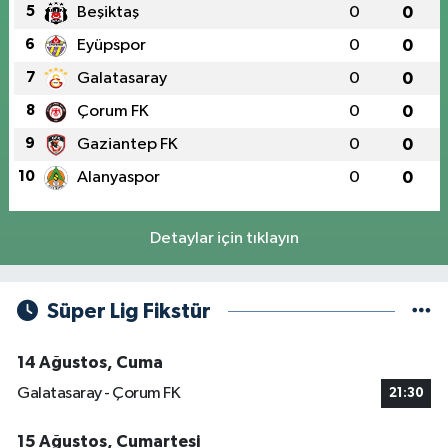
5
Beşiktaş
0
0
6
Eyüpspor
0
0
7
Galatasaray
0
0
8
Çorum FK
0
0
9
Gaziantep FK
0
0
10
Alanyaspor
0
0
Detaylar için tıklayın
Süper Lig Fikstür
14 Ağustos, Cuma
Galatasaray - Çorum FK
21:30
15 Ağustos, Cumartesi