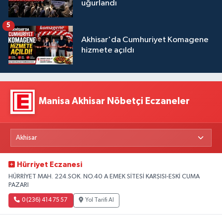
uğurlandı
5
Akhisar'da Cumhuriyet Komagene
hizmete açıldı
Manisa Akhisar Nöbetçi Eczaneler
Hürriyet Eczanesi
HÜRRİYET MAH. 224.SOK. NO.40 A EMEK SİTESİ KARŞISI-ESKİ CUMA
PAZARI
0 (236) 414 75 57
Yol Tarifi Al