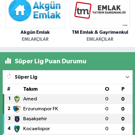
Akgün Emlak
TM Emlak & Gayrimenkul
EMLAKÇILAR
EMLAKÇILAR
Süper Lig Puan Durumu
Süper Lig
#
Takım
O
P
1
Amed
0
0
2
Erzurumspor FK
0
0
3
Başakşehir
0
0
4
Kocaelispor
0
0