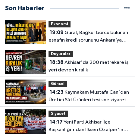
Son Haberler
Ekonomi
19:09
Güral, Bağkur borcu bulunan
esnafın kredi sorununu Ankara’ya
taşıdı
Duyurular
18:38
Akhisar'da 200 metrekare iş
yeri devren kiralık
Güncel
14:23
Kaymakam Mustafa Can'dan
Üretici Süt Ürünleri tesisine ziyaret
Siyaset
14:17
Yeni Parti Akhisar İlçe
Başkanlığı'ndan İlksen Özalper'in