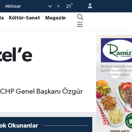
°
Akhisar
21
da
Kültür-Sanat
Magazin
el’e
r, CHP Genel Başkanı Özgür
ok Okunanlar