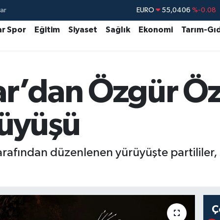
ar
STERLİN
64,2143
%0
GRAM ALTIN
6500.87
%0.12
ar Spor
Eğitim
Siyaset
Sağlık
Ekonomi
Tarım-Gı
BİST100
13.799
%70
BITCOIN
64.643,95
%0.16
r’dan Özgür Öz
DOLAR
47,6704
%0
EURO
55,0406
%-0.08
rüyüşü
tarafından düzenlenen yürüyüşte partilile
Ç