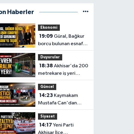
on Haberler
Ekonomi
19:09
Güral, Bağkur
borcu bulunan esnafın
kredi sorununu
Duyurular
Ankara’ya taşıdı
18:38
Akhisar'da 200
metrekare iş yeri
devren kiralık
Güncel
14:23
Kaymakam
Mustafa Can'dan
Üretici Süt Ürünleri
Siyaset
tesisine ziyaret
14:17
Yeni Parti
Akhisar İlçe