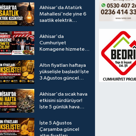
Akhisar'da Atatürk
Mahallesi'nde yine 6
saatlik elektrik
kesintisi
Akhisar'da
Cumhuriyet
Komagene hizmete
açıldı
Altın fiyatları haftaya
yükselişle başladı! İşte
3 Ağustos güncel
fiyatlar
Akhisar'da sıcak hava
etkisini sürdürüyor!
İşte 5 günlük hava
durumu
İşte 5 Ağustos
Çarşamba güncel
altın fiyatları