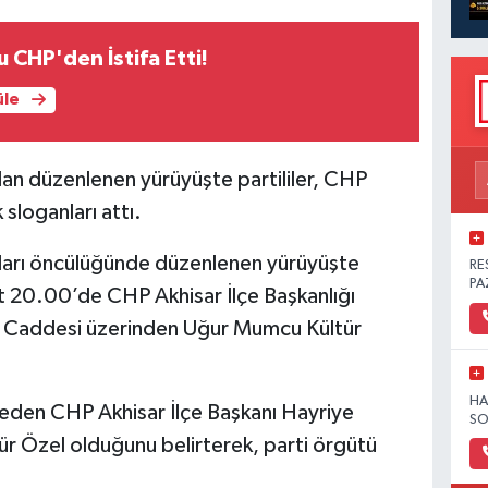
 CHP'den İstifa Etti!
üle
dan düzenlenen yürüyüşte partililer, CHP
sloganları attı.
lları öncülüğünde düzenlenen yürüyüşte
RE
PA
at 20.00’de CHP Akhisar İlçe Başkanlığı
Ün Caddesi üzerinden Uğur Mumcu Kültür
HA
 eden CHP Akhisar İlçe Başkanı Hayriye
SO
r Özel olduğunu belirterek, parti örgütü
.