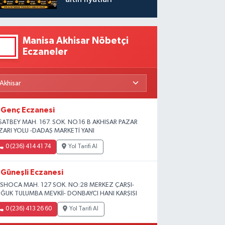
Manisa Akhisar Nöbetçi
Eczaneler
Genç Eczanesi
SATBEY MAH. 167. SOK. NO.16 B AKHISAR PAZAR
ZARI YOLU -DADAŞ MARKETİ YANI
0 (236) 414 41 74
Yol Tarifi Al
Güneşli Eczanesi
SHOCA MAH. 127 SOK. NO:28 MERKEZ ÇARŞI-
ĞUK TULUMBA MEVKİİ- DONBAYCI HANI KARŞISI
0 (236) 413 26 60
Yol Tarifi Al