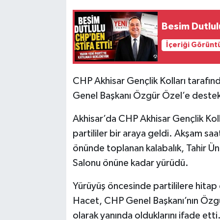
Akhisar Emlak
Besim Dutlulu
İçeriği Görünt
Ülke
Etiketler
CHP Akhisar Gençlik Kolları tarafın
Genel Başkanı Özgür Özel’e destek 
Akhisar’da CHP Akhisar Gençlik Ko
partililer bir araya geldi. Akşam sa
önünde toplanan kalabalık, Tahir 
Salonu önüne kadar yürüdü.
Yürüyüş öncesinde partililere hitap
Hacet, CHP Genel Başkanı’nın Özgü
olarak yanında olduklarını ifade etti