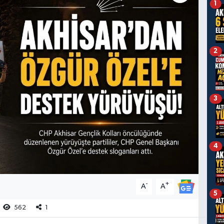
1
2
3
4
-
+
A
A
5
562
1