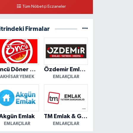
Tüm Nöbetçi Eczaneler
itrindeki Firmalar
Öncü Döner Akhisar
Özdemir Emlak Yatırım
AKHISAR YEMEK
EMLAKÇILAR
Akgün Emlak
TM Emlak & Gayrimenkul
EMLAKÇILAR
EMLAKÇILAR