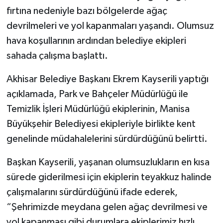
fırtına nedeniyle bazı bölgelerde ağaç
Akhisar Emlak
devrilmeleri ve yol kapanmaları yaşandı. Olumsuz
hava koşullarının ardından belediye ekipleri
Ülke
sahada çalışma başlattı.
Etiketler
Akhisar Belediye Başkanı Ekrem Kayserili yaptığı
açıklamada, Park ve Bahçeler Müdürlüğü ile
Temizlik İşleri Müdürlüğü ekiplerinin, Manisa
Büyükşehir Belediyesi ekipleriyle birlikte kent
genelinde müdahalelerini sürdürdüğünü belirtti.
Başkan Kayserili, yaşanan olumsuzlukların en kısa
sürede giderilmesi için ekiplerin teyakkuz halinde
çalışmalarını sürdürdüğünü ifade ederek,
“Şehrimizde meydana gelen ağaç devrilmesi ve
yol kapanması gibi durumlara ekiplerimiz hızlı