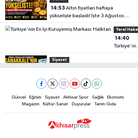
14:53
Altın fiyatları haftaya
yükselişle başladı! İşte 3 Ağustos
güncel fiyatlar
Yerel Habe
14:40
Türkiye'ni
En İyi
Siyaset
Kuruyemiş
15:49
Erdelli Mahallesi sakinleri
Markası:
Çanakkale'nin tarihini yerinde
Halktan
yaşadı
Yerel Haber
Güncel
Eğitim
Siyaset
Akhisar Spor
Sağlık
Ekonomi
19:00
Kadın ve Çocuk Giyimde Yeni
Magazin
Kültür-Sanat
Duyurular
Tarım-Gıda
Dönem: Minik Terzi’den Anne-
Çocuk Stilini Tamamlayan
Güncel
Koleksiyonlar
18:57
Akhisar'da Atatürk
Mahallesi'nde yine 6 saatlik elektrik