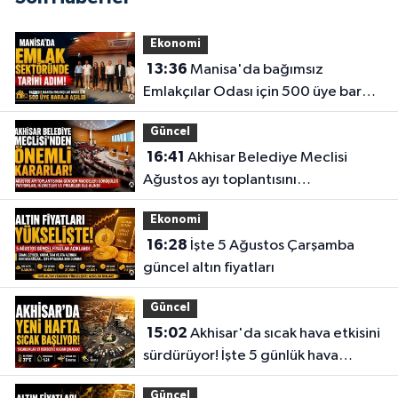
Ekonomi
13:36
Manisa'da bağımsız
Emlakçılar Odası için 500 üye barajı
aşıldı
Güncel
16:41
Akhisar Belediye Meclisi
Ağustos ayı toplantısını
gerçekleştirdi
Ekonomi
16:28
İşte 5 Ağustos Çarşamba
güncel altın fiyatları
Güncel
15:02
Akhisar'da sıcak hava etkisini
sürdürüyor! İşte 5 günlük hava
durumu
Güncel