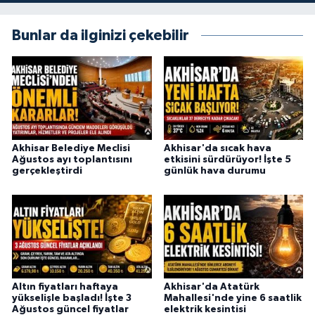
Bunlar da ilginizi çekebilir
Akhisar Belediye Meclisi
Akhisar'da sıcak hava
Ağustos ayı toplantısını
etkisini sürdürüyor! İşte 5
gerçekleştirdi
günlük hava durumu
Altın fiyatları haftaya
Akhisar'da Atatürk
yükselişle başladı! İşte 3
Mahallesi'nde yine 6 saatlik
Ağustos güncel fiyatlar
elektrik kesintisi