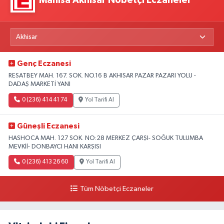
Manisa Akhisar Nöbetçi Eczaneler
Genç Eczanesi
RESATBEY MAH. 167. SOK. NO.16 B AKHISAR PAZAR PAZARI YOLU -
DADAŞ MARKETİ YANI
0 (236) 414 41 74
Yol Tarifi Al
Güneşli Eczanesi
HASHOCA MAH. 127 SOK. NO:28 MERKEZ ÇARŞI- SOĞUK TULUMBA
MEVKİİ- DONBAYCI HANI KARŞISI
0 (236) 413 26 60
Yol Tarifi Al
Tüm Nöbetçi Eczaneler