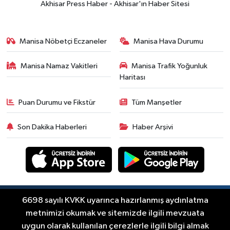
Akhisar Press Haber - Akhisar'ın Haber Sitesi
kesintisi
Ekonomi
18:50
Akhisar'da Cumhuriyet
Manisa Nöbetçi Eczaneler
Manisa Hava Durumu
Komagene hizmete açıldı
Manisa Namaz Vakitleri
Manisa Trafik Yoğunluk
Duyurular
Haritası
15:24
Akhisar'da binlerce aboneyi
ilgilendiriyor! Cuma günü elektrik
Puan Durumu ve Fikstür
Tüm Manşetler
kesintisi uygulanacak
Akhisar Spor
Son Dakika Haberleri
Haber Arşivi
15:07
Alhatoğlu'ndan
Akhisargücü'ne sponsorluk desteği
devam ediyor
Ekonomi
14:54
Manisalı iş insanlarından
Kazakistan atağı
Copyright © Akhisar Press Haber 2012-2026 Her
6698 sayılı KVKK uyarınca hazırlanmış aydınlatma
RSS
hakkı saklıdır.
metnimizi okumak ve sitemizde ilgili mevzuata
Magazin
uygun olarak kullanılan çerezlerle ilgili bilgi almak