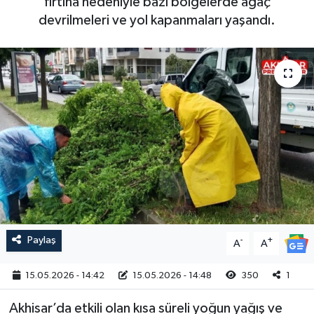
fırtına nedeniyle bazı bölgelerde ağaç
devrilmeleri ve yol kapanmaları yaşandı.
Magazin
Kadın
Duyurular
Duyurular
Teknoloji
Tarım-Gıda
Yerel Haber
Sektörel
Akhisar Emlak
Röportaj
Ülke
Dünya
Etiketler
Yaşam
Kadın
Paylaş
-
+
A
A
Teknoloji
15.05.2026 - 14:42
15.05.2026 - 14:48
350
1
Akhisar’da etkili olan kısa süreli yoğun yağış ve
Yerel Haber