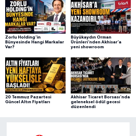
Zorlu Holding'in
Büyükaydın Orman
Bünyesinde Hangi Markalar
Ürünleri’nden Akhisar’a
Var?
yeni showroom
20 Temmuz Pazartesi
Akhisar Ticaret Borsası'nda
Güncel Altın Fiyatları
geleneksel ödül gecesi
düzenlendi