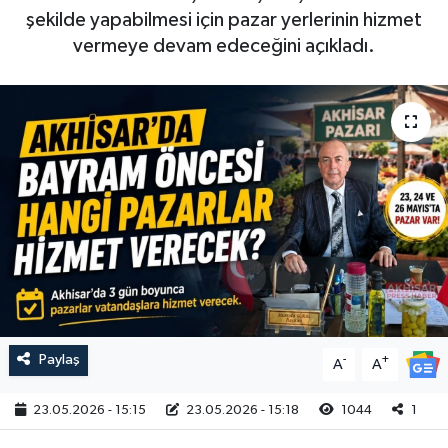
şekilde yapabilmesi için pazar yerlerinin hizmet
Magazin
Kadın
Duyurular
vermeye devam edeceğini açıkladı.
Duyurular
Teknoloji
Tarım-Gıda
Yerel Haber
Sektörel
Akhisar Emlak
Röportaj
Ülke
Dünya
Etiketler
Yaşam
Kadın
Paylaş
-
+
A
A
Teknoloji
23.05.2026 - 15:15
23.05.2026 - 15:18
1044
1
Yerel Haber