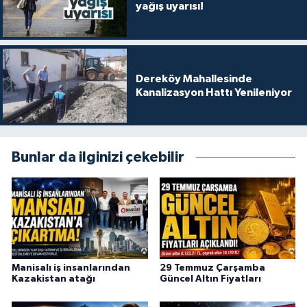
yağış uyarısı!
Dereköy Mahallesinde
Kanalizasyon Hattı Yenileniyor
Bunlar da ilginizi çekebilir
Manisalı iş insanlarından
29 Temmuz Çarşamba
Kazakistan atağı
Güncel Altın Fiyatları