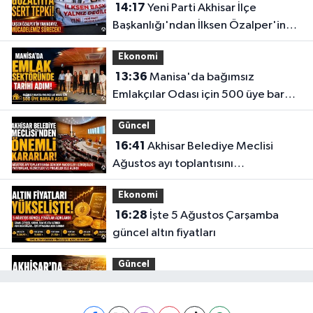
14:17
Yeni Parti Akhisar İlçe
Deva Eczanesi
Başkanlığı'ndan İlksen Özalper'in
CAMICEDIT MAH. YUNUS EMRE CAD. NO:89 A PARK KAHVESİ KARŞISI
gözaltına alınmasına tepki
0 (236) 816 52 64
Yol Tarifi Al
Ekonomi
13:36
Manisa'da bağımsız
Egemen Eczanesi
Emlakçılar Odası için 500 üye barajı
CUMHURIYET MAHALLESI MENDERES CADDESİ NO:63 A KIZILELMA İLE
aşıldı
TRENYOLU ARASI
Güncel
0 (236) 715 52 32
Yol Tarifi Al
16:41
Akhisar Belediye Meclisi
Ağustos ayı toplantısını
Gülden Eczanesi
gerçekleştirdi
NAMIK KEMAL MAHALLESI EVREN CADDESI NO:1 A KÖPRÜBASI-MANISA
Ekonomi
İŞ BANKASI YANI
16:28
İşte 5 Ağustos Çarşamba
0 (236) 571 26 61
Yol Tarifi Al
güncel altın fiyatları
Güncel
15:02
Akhisar'da sıcak hava etkisini
sürdürüyor! İşte 5 günlük hava