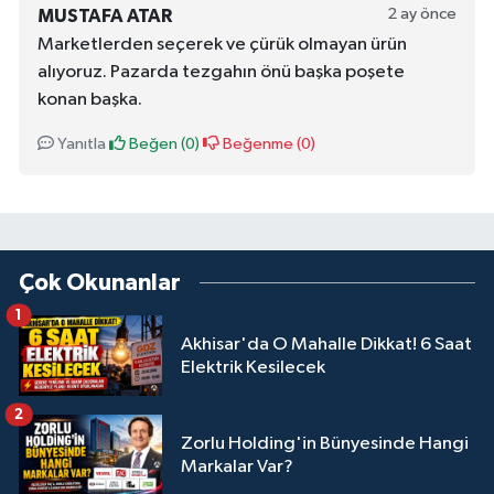
2 ay önce
MUSTAFA ATAR
Marketlerden seçerek ve çürük olmayan ürün
alıyoruz. Pazarda tezgahın önü başka poşete
konan başka.
Yanıtla
Beğen (
0
)
Beğenme (
0
)
Çok Okunanlar
1
Akhisar'da O Mahalle Dikkat! 6 Saat
Elektrik Kesilecek
2
Zorlu Holding'in Bünyesinde Hangi
Markalar Var?