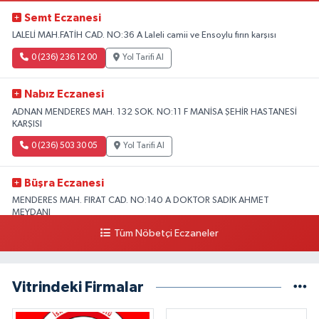
Semt Eczanesi
LALELİ MAH.FATİH CAD. NO:36 A Laleli camii ve Ensoylu fırın karşısı
0 (236) 236 12 00
Yol Tarifi Al
Nabız Eczanesi
ADNAN MENDERES MAH. 132 SOK. NO:11 F MANİSA ŞEHİR HASTANESİ
KARŞISI
0 (236) 503 30 05
Yol Tarifi Al
Büşra Eczanesi
MENDERES MAH. FIRAT CAD. NO:140 A DOKTOR SADIK AHMET
MEYDANI
Tüm Nöbetçi Eczaneler
0 (501) 260 15 94
Yol Tarifi Al
Ihlamur Eczanesi
Vitrindeki Firmalar
BEYAZIT MAHALLESİ MENDERES BULVARI NO:79 A
0 (236) 462 45 55
Yol Tarifi Al