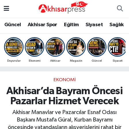
Güncel
Magazin
Güncel
Manisa Nöbetçi Eczaneler
Güncel
Akhisar Spor
Eğitim
Siyaset
Sağlık
Akhisar Spor
Kültür-Sanat
Eğitim
Manisa Hava Durumu
Eğitim
Duyurular
Siyaset
Manisa Namaz Vakitleri
Duyurular
Ekonomi
Akhisar
Magazin
Güncel
Siyaset
Siyaset
Tarım-Gıda
Akhisar Spor
Manisa Trafik Yoğunluk Haritası
EKONOMI
Sağlık
Sektörel
Sağlık
Süper Lig Puan Durumu ve Fikstür
Akhisar’da Bayram Öncesi
Ekonomi
Röportaj
Ekonomi
Tüm Manşetler
Pazarlar Hizmet Verecek
Tarım-Gıda
Dünya
Magazin
Son Dakika Haberleri
Akhisar Manavlar ve Pazarcılar Esnaf Odası
Başkanı Mustafa Güral, Kurban Bayramı
Kültür-Sanat
Yaşam
Kültür-Sanat
Haber Arşivi
öncesinde vatandaşların alışverişlerini rahat bir