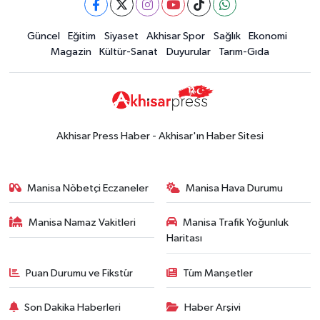
durumu
Güncel
Güncel
Eğitim
Siyaset
Akhisar Spor
Sağlık
Ekonomi
14:53
Altın fiyatları haftaya
Magazin
Kültür-Sanat
Duyurular
Tarım-Gıda
yükselişle başladı! İşte 3 Ağustos
güncel fiyatlar
Yerel Haber
14:40
Türkiye'nin En İyi Kuruyemiş
Markası: Halktan
Akhisar Press Haber - Akhisar'ın Haber Sitesi
Siyaset
15:49
Erdelli Mahallesi sakinleri
Manisa Nöbetçi Eczaneler
Manisa Hava Durumu
Çanakkale'nin tarihini yerinde
yaşadı
Manisa Namaz Vakitleri
Manisa Trafik Yoğunluk
Yerel Haber
Haritası
19:00
Kadın ve Çocuk Giyimde Yeni
Dönem: Minik Terzi’den Anne-
Puan Durumu ve Fikstür
Tüm Manşetler
Çocuk Stilini Tamamlayan
Güncel
Koleksiyonlar
Son Dakika Haberleri
Haber Arşivi
18:57