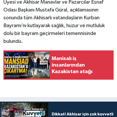
Üyesi ve Akhisar Manavlar ve Pazarcılar Esnaf
Odası Başkanı Mustafa Güral, açıklamasının
sonunda tüm Akhisarlı vatandaşların Kurban
Bayramı’nı kutlayarak sağlık, huzur ve mutluluk
dolu bir bayram geçirmeleri temennisinde
bulundu.
Manisalı iş
insanlarından
Kazakistan atağı
Dikkat! Akhisar için çok kuvvetli