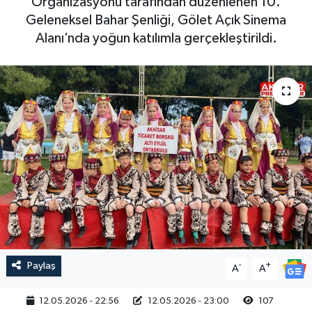
Organizasyonu tarafından düzenlenen 10.
Geleneksel Bahar Şenliği, Gölet Açık Sinema
Magazin
Kadın
Duyurular
Alanı’nda yoğun katılımla gerçekleştirildi.
Duyurular
Teknoloji
Tarım-Gıda
Yerel Haber
Sektörel
Akhisar Emlak
Röportaj
Ülke
Dünya
Etiketler
Yaşam
Kadın
Paylaş
-
+
A
A
Teknoloji
12.05.2026 - 22:56
12.05.2026 - 23:00
107
Yerel Haber