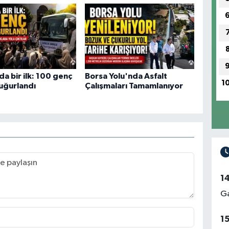
da bir ilk: 100 genç
Borsa Yolu'nda Asfalt
1
uğurlandı
Çalışmaları Tamamlanıyor
1
Ga
1