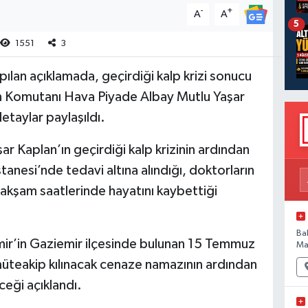
-
+
A
A
5
1551
3
ılan açıklamada, geçirdiği kalp krizi sonucu
n Komutanı Hava Piyade Albay Mutlu Yaşar
detaylar paylaşıldı.
r Kaplan’ın geçirdiği kalp krizinin ardından
anesi’nde tedavi altına alındığı, doktorların
kşam saatlerinde hayatını kaybettiği
Ba
ir’in Gaziemir ilçesinde bulunan 15 Temmuz
Ma
üteakip kılınacak cenaze namazının ardından
ceği açıklandı.