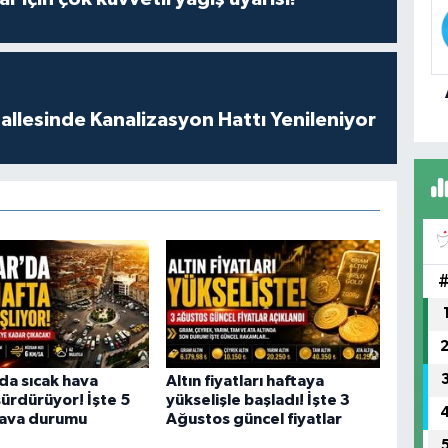
Ke
llesinde Kanalizasyon Hattı Yenileniyor
Ra
Ma
da sıcak hava
Altın fiyatları haftaya
sürdürüyor! İşte 5
yükselişle başladı! İşte 3
hava durumu
Ağustos güncel fiyatlar