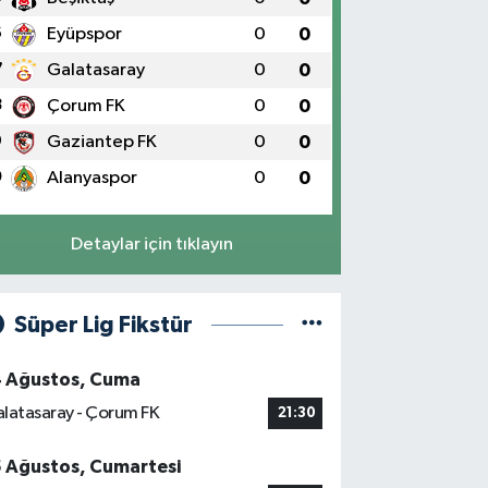
6
Eyüpspor
0
0
7
Galatasaray
0
0
8
Çorum FK
0
0
9
Gaziantep FK
0
0
0
Alanyaspor
0
0
Detaylar için tıklayın
Süper Lig Fikstür
4 Ağustos, Cuma
latasaray - Çorum FK
21:30
5 Ağustos, Cumartesi