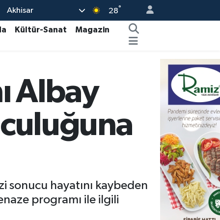
°
Akhisar
28
da
Kültür-Sanat
Magazin
ı Albay
lculuğuna
izi sonucu hayatını kaybeden
aze programı ile ilgili