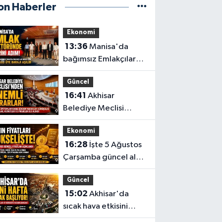
on Haberler
Ekonomi
13:36
Manisa'da
bağımsız Emlakçılar
Odası için 500 üye
Güncel
barajı aşıldı
16:41
Akhisar
Belediye Meclisi
Ağustos ayı
Ekonomi
toplantısını
16:28
İşte 5 Ağustos
gerçekleştirdi
Çarşamba güncel altın
fiyatları
Güncel
15:02
Akhisar'da
sıcak hava etkisini
sürdürüyor! İşte 5