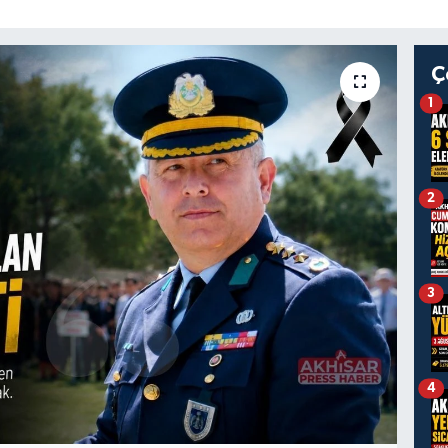
Ç
1
2
3
4