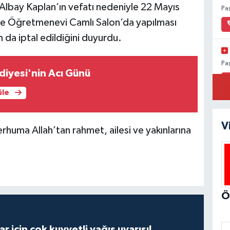
lbay Kaplan’ın vefatı nedeniyle 22 Mayıs
Pa
 Öğretmenevi Camlı Salon’da yapılması
da iptal edildiğini duyurdu.
Pa
diyesi'nin Acı Günü
üle
Hü
V
So
rhuma Allah’tan rahmet, ailesi ve yakınlarına
Pa
r için çok kuvvetli yağış uyarısı!