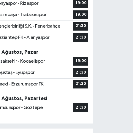
nyaspor - Rizespor
19:00
sımpaşa - Trabzonspor
19:00
nçlerbirliği S.K. - Fenerbahçe
21:30
ziantep FK - Alanyaspor
21:30
6 Ağustos, Pazar
şakşehir - Kocaelispor
19:00
şiktaş - Eyüpspor
21:30
ed - Erzurumspor FK
21:30
7 Ağustos, Pazartesi
msunspor - Göztepe
21:30