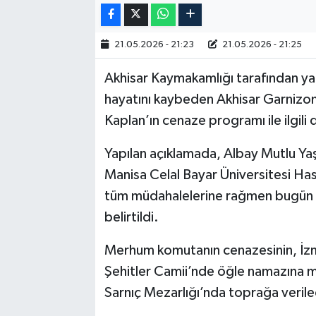
Akhisar Emlak
21.05.2026 - 21:23
21.05.2026 - 21:25
Ülke
Akhisar Kaymakamlığı tarafından yap
hayatını kaybeden Akhisar Garnizo
Etiketler
Kaplan’ın cenaze programı ile ilgili 
Yapılan açıklamada, Albay Mutlu Yaşa
Manisa Celal Bayar Üniversitesi Hast
tüm müdahalelerine rağmen bugün a
belirtildi.
Merhum komutanın cenazesinin, İzm
Şehitler Camii’nde öğle namazına m
Sarnıç Mezarlığı’nda toprağa verile