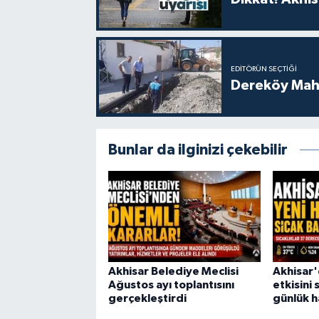
EDITÖRÜN SEÇTIĞI
Dereköy Maha
Bunlar da ilginizi çekebilir
Akhisar Belediye Meclisi
Akhisar'
Ağustos ayı toplantısını
etkisini 
gerçekleştirdi
günlük 