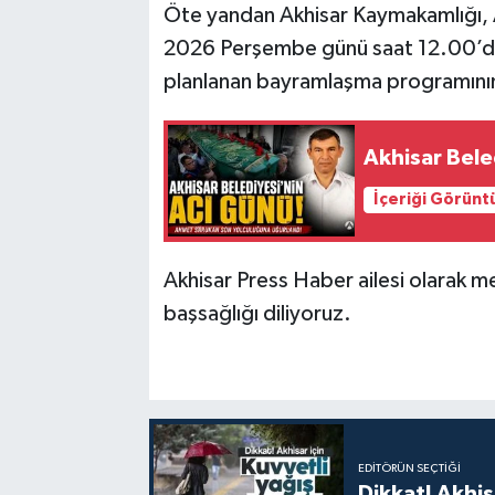
Öte yandan Akhisar Kaymakamlığı, A
2026 Perşembe günü saat 12.00’de
planlanan bayramlaşma programının 
Akhisar Bele
İçeriği Görünt
Akhisar Press Haber ailesi olarak me
başsağlığı diliyoruz.
EDITÖRÜN SEÇTIĞI
Dikkat! Akhisa