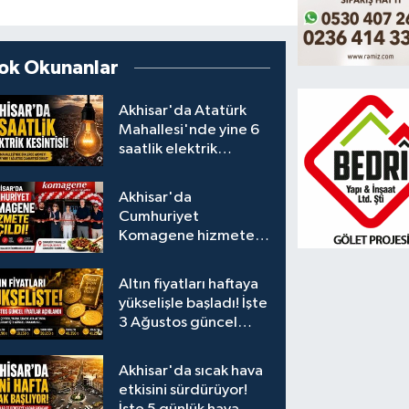
ok Okunanlar
Akhisar'da Atatürk
Mahallesi'nde yine 6
saatlik elektrik
kesintisi
Akhisar'da
Cumhuriyet
Komagene hizmete
açıldı
Altın fiyatları haftaya
yükselişle başladı! İşte
3 Ağustos güncel
fiyatlar
Akhisar'da sıcak hava
etkisini sürdürüyor!