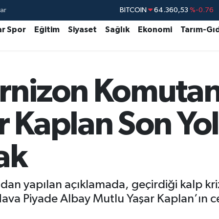
ar
DOLAR
47,7143
%0.16
EURO
55,0317
%-0.02
ar Spor
Eğitim
Siyaset
Sağlık
Ekonomi
Tarım-Gı
STERLİN
64,2463
%0.07
GRAM ALTIN
6574.81
%1.44
rnizon Komutan
BİST100
13.799
%70
BITCOIN
64.360,53
%-0.76
r Kaplan Son Yo
ak
dan yapılan açıklamada, geçirdiği kalp kr
va Piyade Albay Mutlu Yaşar Kaplan’ın cen