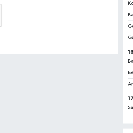
Ko
Ka
Ge
Ga
1
Ba
Be
Am
1
Sa