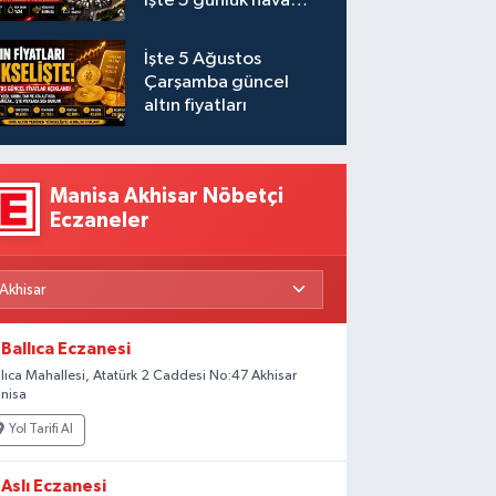
İşte 5 günlük hava
durumu
İşte 5 Ağustos
Çarşamba güncel
altın fiyatları
Manisa Akhisar Nöbetçi
Eczaneler
Ballıca Eczanesi
llıca Mahallesi, Atatürk 2 Caddesi No:47 Akhisar
nisa
Yol Tarifi Al
Aslı Eczanesi